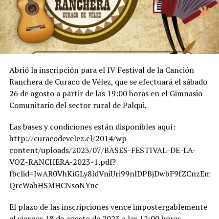
Abrió la inscripción para el IV Festival de la Canción
Ranchera de Curaco de Vélez, que se efectuará el sábado
26 de agosto a partir de las 19:00 horas en el Gimnasio
Comunitario del sector rural de Palqui.
Las bases y condiciones están disponibles aquí:
http://curacodevelez.cl/2014/wp-
content/uploads/2023/07/BASES-FESTIVAL-DE-LA-
VOZ-RANCHERA-2023-1.pdf?
fbclid=IwAR0VhKiGLy8ldVniUri99nlDPBjDwbF9fZCnzEm_-
QrcWahHSMHCNsoNYnc
El plazo de las inscripciones vence impostergablemente
el viernes 18 de agosto de 2023 a las 12:00 horas.