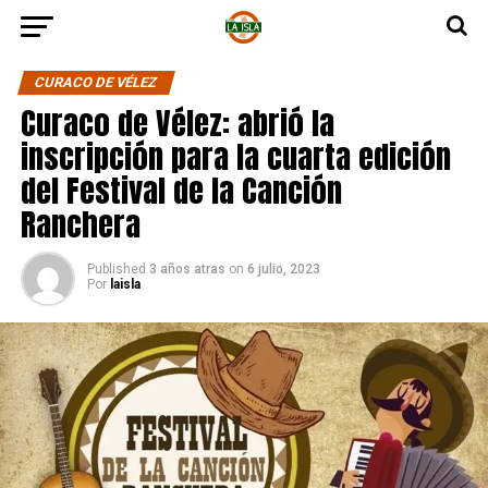
CURACO DE VÉLEZ
Curaco de Vélez: abrió la
inscripción para la cuarta edición
del Festival de la Canción
Ranchera
Published
3 años atras
on
6 julio, 2023
Por
laisla