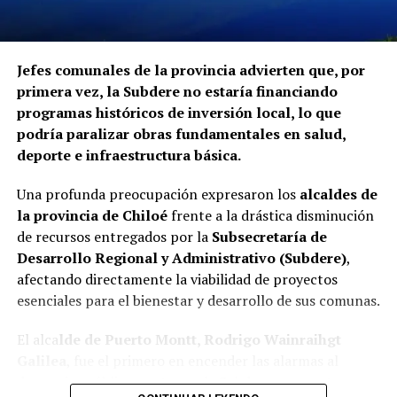
declaraciones sobre los casos detectados.
La Contraloría ha anunciado que continuará con las
Jefes comunales de la provincia advierten que, por
fiscalizaciones y solicitará antecedentes a cada
primera vez, la Subdere no estaría financiando
organismo involucrado para determinar las
programas históricos de inversión local, lo que
responsabilidades administrativas correspondientes.
podría paralizar obras fundamentales en salud,
deporte e infraestructura básica.
Una profunda preocupación expresaron los
alcaldes de
la provincia de Chiloé
frente a la drástica disminución
de recursos entregados por la
Subsecretaría de
Desarrollo Regional y Administrativo (Subdere)
,
afectando directamente la viabilidad de proyectos
esenciales para el bienestar y desarrollo de sus comunas.
El alca
lde de Puerto Montt, Rodrigo Wainraihgt
Galilea
, fue el primero en encender las alarmas al
denunciar públicamente que la Subdere no cuenta con