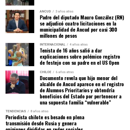
escenario genera incertidumbre y podría traducirse en
la paralización de iniciativas prioritarias para el
ANCUD
3 años atras
Padre del diputado Mauro González (RN)
desarrollo local.
se adjudicó cuatro licitaciones en la
municipalidad de Ancud por casi 300
“Se
guimos trabajando con esperanza, pero sin
millones de pesos
certezas”
, concluyó el alcalde de Quemchi, reflejando el
sentimiento generalizado entre los ediles de Chiloé ante
INTERNACIONAL
4 años atras
Tenista de 16 años salió a dar
la disminución de recursos provenientes de la Subdere.
explicaciones sobre polémico registro
de festejo con su padre en el US Open
CHILOE
6 años atras
Documento revela que hijo menor del
alcalde de Ancud aparece en el registro
de Alumnos Prioritarios y obtendría
beneficios del Estado por pertenecer a
una supuesta familia “vulnerable”
TENDENCIAS
8 años atras
Periodista chilote es besado en plena
transmisión desde Rusia y genera
opiniones divididas en redes sociales