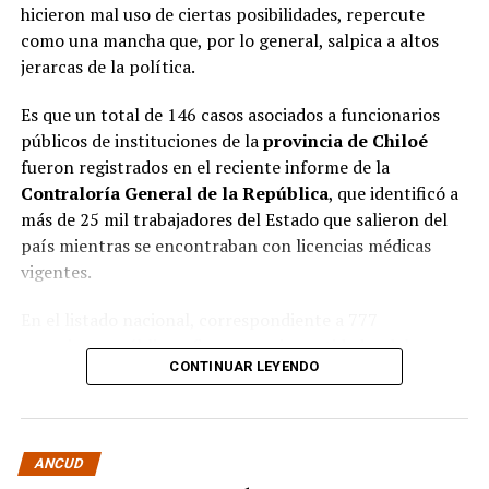
hicieron mal uso de ciertas posibilidades, repercute
como una mancha que, por lo general, salpica a altos
jerarcas de la política.
Es que un total de 146 casos asociados a funcionarios
públicos de instituciones de la
provincia de Chiloé
fueron registrados en el reciente informe de la
Contraloría General de la República
, que identificó a
más de 25 mil trabajadores del Estado que salieron del
país mientras se encontraban con licencias médicas
vigentes.
En el listado nacional, correspondiente a 777
organismos públicos, figuran varias entidades del
CONTINUAR LEYENDO
archipiélago. La
Municipalidad de Castro
aparece con
16 casos
, siendo la que registra la mayor cantidad
dentro de la provincia. Le siguen la
Corporación
Municipal de Quellón
, con
77 casos
; la
Corporación
ANCUD
Municipal de Curaco de Vélez
, con
17
; y el
Servicio de