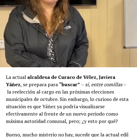
aprobadas que aún esperan financiamiento, como la
infraestructura del Club Deportivo Bernardo O’Higgins
y el cierre perimetral del Club Deportivo Aucar, obras
fundamentales para el desarrollo comunitario.
El alcalde de Quemchi, Javier Ugarte
, expresó una
situación similar, señalando que en su comuna tienen
proyectos elegibles tanto en PMU como en PMB, pero
que hasta la fecha no han recibido respuesta clara sobre
si se entregarán los recursos.
“Preocupa esta situación,
estos son proyectos que vienen trabajándose desde
La actual
alcaldesa de Curaco de Vélez, Javiera
hace tiempo y que hoy están en riesgo por la falta de
Yáñez
, se prepara para
“buscar”
–
sí, entre comillas
–
financiamiento”,
declaró.
la reelección al cargo en las próximas elecciones
municipales de octubre. Sin embargo, lo curioso de esta
En la comuna de
Curaco de Vélez, la alcaldesa Javiera
situación es que Yáñez ya podría visualizarse
Yáñez
indicó que históricamente la Subdere ha apoyado
efectivamente al frente de un nuevo periodo como
a los municipios en diversos proyectos y que confía en
máxima autoridad comunal, pero; ¿y esto por qué?
que durante el año se asignen nuevos recursos, aunque
reconoció una disminución evidente en comparación
Bueno, mucho misterio no hay, sucede que la actual edil