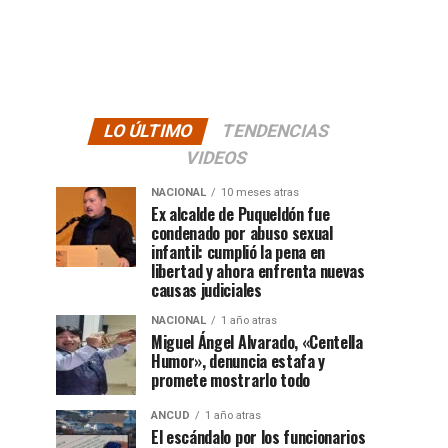
LO ÚLTIMO
TENDENCIAS
VIDEOS
NACIONAL
10 meses atras
Ex alcalde de Puqueldón fue
condenado por abuso sexual
infantil: cumplió la pena en
libertad y ahora enfrenta nuevas
causas judiciales
NACIONAL
1 año atras
Miguel Ángel Alvarado, «Centella
Humor», denuncia estafa y
promete mostrarlo todo
ANCUD
1 año atras
El escándalo por los funcionarios