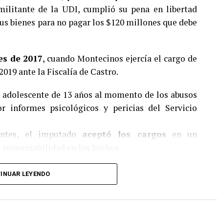
ilitante de la UDI, cumplió su pena en libertad
 sus bienes para no pagar los $120 millones que debe
es de 2017
, cuando Montecinos ejercía el cargo de
2019 ante la Fiscalía de Castro.
a adolescente de 13 años al momento de los abusos
 informes psicológicos y pericias del Servicio
entes, el imputado
aceptó los cargos
en un
 responsabilidad en los hechos.
rtad
INUAR LEYENDO
ó sentencia en
noviembre de 2021
, condenando a
 de presidio menor en su grado máximo
, más las