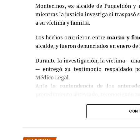
Montecinos, ex alcalde de Puqueldón y m
mientras la justicia investiga si traspasó
a su víctima y familia.
Los hechos ocurrieron entre
marzo y fin
alcalde, y fueron denunciados en enero de 
Durante la investigación, la víctima —un
— entregó su testimonio respaldado por
Médico Legal.
Ante la contundencia de los anteced
procedimiento abreviado, reconociendo su
La condena y el cumplimiento en libe
CONT
El
Juzgado de Garantía de Castro
dict
Pedro Montecinos a
tres años y un día