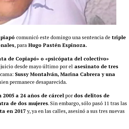
opiapó
comunicó este domingo una sentencia de
triple
onales
, para
Hugo Pastén Espinoza.
ta de Copiapó» o «psicópata del colectivo»
 juicio desde mayo último por el
asesinato de tres
acama:
Sussy Montalván, Marina Cabrera y una
ien permanece desaparecida.
n 2005
a 24 años de cárcel
por
dos delitos de
ntra de dos mujeres
. Sin embargo, sólo pasó 11 tras las
cta en 2017
y, ya en las calles, asesinó a sus tres nuevas