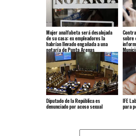
Mujer analfabeta será desalojada
Contra
de su casa: ex empleadores la
sobre 
habrían llevado engañada a una
inform
notaría de Punta Arenas
Munici
Diputado de la República es
IFE La
denunciado por acoso sexual
para p