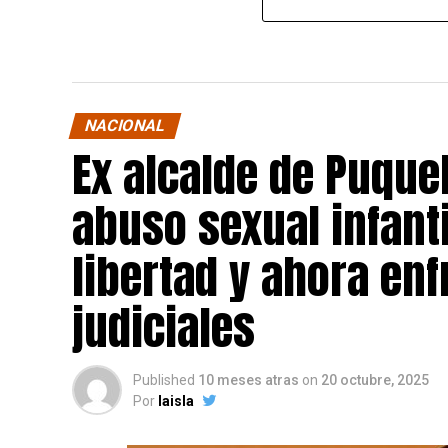
NACIONAL
Ex alcalde de Puqu
abuso sexual infant
libertad y ahora en
judiciales
Published
10 meses atras
on
20 octubre, 2025
Por
laisla