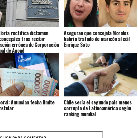
loría rectifica dictamen
Aseguran que concejala Morales
concejales tras recibir
habría tratado de maricón al edil
ación errónea de Corporación
Enrique Soto
pal de Ancud
boral: Anuncian fecha límite
Chile sería el segundo país menos
ostular
corrupto de Latinoamérica según
ranking mundial
CLICK PARA COMENTAR