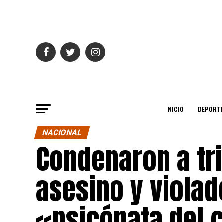
INICIO
DEPORT
NACIONAL
Condenaron a tr
asesino y viola
«psicópata del 