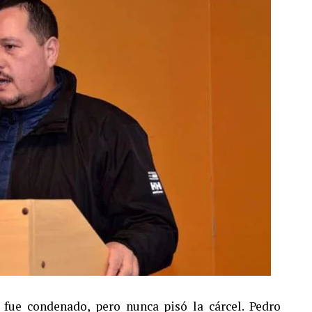
fue condenado, pero nunca pisó la cárcel. Pedro