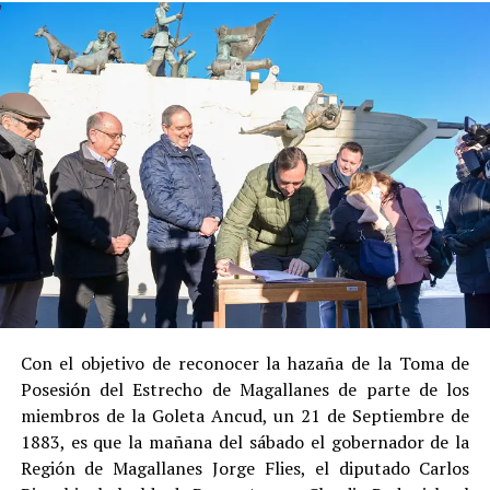
en libertad bajo supervisión del Centro de Reinserción
Social de Gendarmería.
Entre las razones que permitieron esta medida, según la
Justicia, se consideraron dos
atenuantes
:
Su
colaboración sustancial con la investigación
,
al admitir los hechos.
Su
conducta anterior irreprochable
, al no
registrar antecedentes penales previos.
Estas circunstancias jurídicas, sumadas al
procedimiento abreviado, redujeron la posibilidad de un
cumplimiento efectivo en recinto penitenciario.
Con el objetivo de reconocer la hazaña de la Toma de
Posesión del Estrecho de Magallanes de parte de los
Indemnización a la víctima y nueva investigación
miembros de la Goleta Ancud, un 21 de Septiembre de
por ocultamiento de bienes
1883, es que la mañana del sábado el gobernador de la
Región de Magallanes Jorge Flies, el diputado Carlos
En el ámbito civil, el
Juzgado de Letras de Castro
dictó