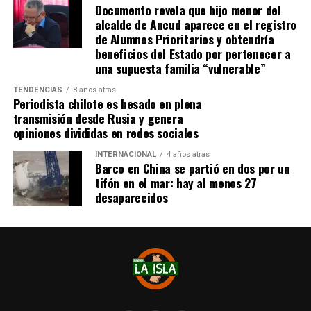
Documento revela que hijo menor del
se administra el medicamento, indicó que esperan
alcalde de Ancud aparece en el registro
realizarlo «a mediados de junio».
de Alumnos Prioritarios y obtendría
beneficios del Estado por pertenecer a
Cabe destacar que, pese a que se logró reunir el dinero y,
una supuesta familia “vulnerable”
por ende, la meta se cumplió, continúan circulando por
TENDENCIAS
8 años atras
redes sociales, eventos a beneficios de Tomás Ross.
Periodista chilote es besado en plena
transmisión desde Rusia y genera
¿Como ayudar?
opiniones divididas en redes sociales
Instagram, Dante_contra_duchenne
INTERNACIONAL
4 años atras
Fernando Jara (padre)
Barco en China se partió en dos por un
19.968.680-1
tifón en el mar: hay al menos 27
Banco Falabella, cuenta corriente
desaparecidos
11510154944
fernandokine1998@gmail.com