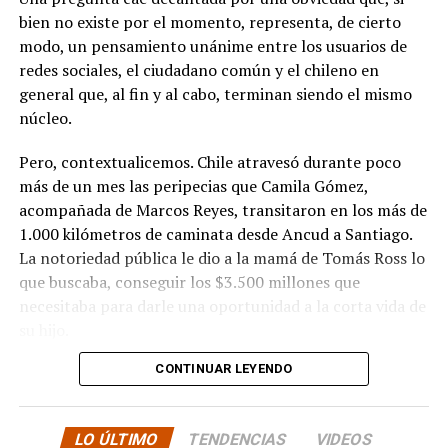
bien no existe por el momento, representa, de cierto
modo, un pensamiento unánime entre los usuarios de
redes sociales, el ciudadano común y el chileno en
general que, al fin y al cabo, terminan siendo el mismo
núcleo.
Pero, contextualicemos. Chile atravesó durante poco
más de un mes las peripecias que Camila Gómez,
acompañada de Marcos Reyes, transitaron en los más de
1.000 kilómetros de caminata desde Ancud a Santiago.
La notoriedad pública le dio a la mamá de Tomás Ross lo
que buscaba, conseguir los $3.500 millones que
necesitaba para darle una oportunidad a la corta vida de
su hijo.
CONTINUAR LEYENDO
La solidaridad y empatía de los chilenos en cada paso
recorrido fue tanta que el objetivo no solo se alcanzó,
sino que se superó con creces. De hecho, el último
LO ÚLTIMO
TENDENCIAS
VIDEOS
cómputo dado a conocer reveló la suma total de