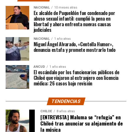
$3.689.545.200.
NACIONAL
10 meses atras
Ex alcalde de Puqueldón fue condenado por
abuso sexual infantil: cumplió la pena en
Según Camila Gómez, el excedente de casi $200
libertad y ahora enfrenta nuevas causas
millones sería destinado
para los costos médicos
judiciales
asociados al suministro del Elevidys «porque los 3.500
NACIONAL
1 año atras
millones
solo incluye el frasco del fármaco y no los
Miguel Ángel Alvarado, «Centella Humor»,
otros gastos relacionados con los tres meses del
denuncia estafa y promete mostrarlo todo
tratamiento
«, indicó a Meganonoticias.cl
Pero, volviendo al principio, damos curso a una solicitud
ANCUD
1 año atras
El escándalo por los funcionarios públicos de
imposible de especificar con exactitud pero que un
Chiloé que viajaron al extranjero con licencia
simple chequeo de los ánimos de la gente, se puede ver
médica: 26 casos bajo revisión
como un anhelo mayúsculo el hecho de que esos casi
$200 millones sean destinados para Dante Jara, el
TENDENCIAS
pequeño de año y medio cuyo padecimiento es el mismo
de Tomás Ross y, por si fuera poco, su padre, Fernando,
CHILOE
8 años atras
[ENTREVISTA] Maluma se “refugia” en
emprendió una caminata de Arica a Santiago para
Chiloé tras anunciar su alejamiento de
conseguir tal fin. Entonces, ¿quién mejor que Camila
la música
Gómez para ponerse en el lugar de quien comparte su