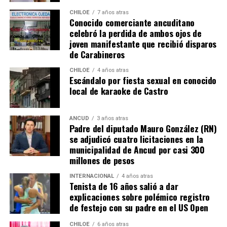
misma realidad, el Duchenne, salvando las “pequeñas
CHILOE
7 años atras
Conocido comerciante ancuditano
grandes” diferencias?
celebró la perdida de ambos ojos de
joven manifestante que recibió disparos
Voces al unísono se escuchan y se repiten en redes
de Carabineros
sociales, el pedido de donar ese excedente al Dante Jara
resuena desde todo Chiloé, cuna del apoyo recibido por
CHILOE
4 años atras
Escándalo por fiesta sexual en conocido
parte de Camila Gómez, hasta nuestro lejano norte. Es
local de karaoke de Castro
que, a diferencia del conocido dicho, en este caso, todos
los caminos conducen a… La Moneda y, mientras se
espera ese gesto por parte de la madre del pequeño
ANCUD
3 años atras
Padre del diputado Mauro González (RN)
Tomás, los pasos siguen quemando los pies de Fernando
se adjudicó cuatro licitaciones en la
en pos de que cada kilómetro recorrido, signifique más
municipalidad de Ancud por casi 300
que una llegada a Santiago, un arribo a la cura de su hijo
millones de pesos
Dante.
INTERNACIONAL
4 años atras
Tenista de 16 años salió a dar
Actualmente, Gómez se encuentra en Santiago
explicaciones sobre polémico registro
realizando trámites y participando como invitada en
de festejo con su padre en el US Open
distintos medios de comunicación. Aunque aún no tiene
una fecha exacta para su viaje a Estados Unidos, donde
CHILOE
6 años atras