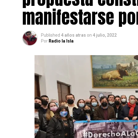
manifestarse po
Published
4 años atras
on
4 julio, 2022
Por
Radio la Isla