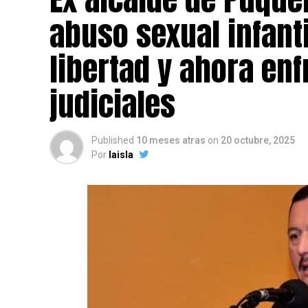
abuso sexual infant
libertad y ahora en
judiciales
Published
10 meses atras
on
20 octubre, 2025
Por
laisla