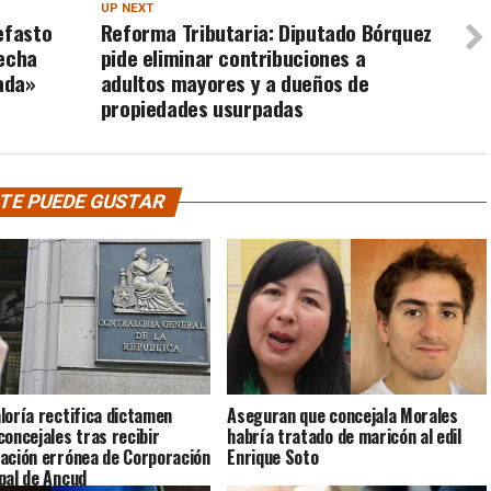
UP NEXT
efasto
Reforma Tributaria: Diputado Bórquez
recha
pide eliminar contribuciones a
ada»
adultos mayores y a dueños de
propiedades usurpadas
TE PUEDE GUSTAR
loría rectifica dictamen
Aseguran que concejala Morales
concejales tras recibir
habría tratado de maricón al edil
ación errónea de Corporación
Enrique Soto
pal de Ancud