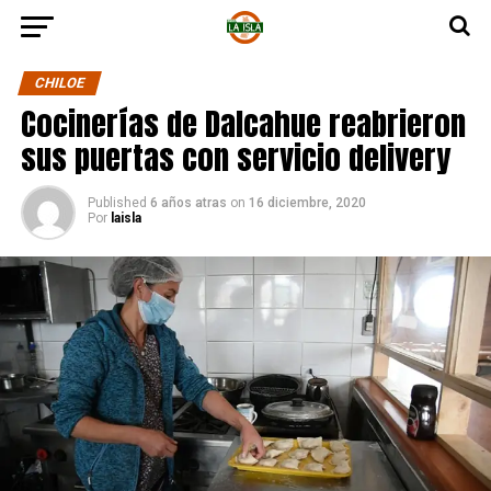
CHILOE
Cocinerías de Dalcahue reabrieron
sus puertas con servicio delivery
Published
6 años atras
on
16 diciembre, 2020
Por
laisla