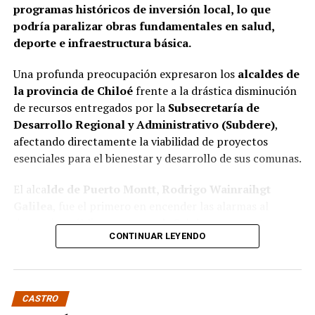
programas históricos de inversión local, lo que
podría paralizar obras fundamentales en salud,
deporte e infraestructura básica.
Una profunda preocupación expresaron los
alcaldes de
la provincia de Chiloé
frente a la drástica disminución
de recursos entregados por la
Subsecretaría de
Desarrollo Regional y Administrativo (Subdere)
,
afectando directamente la viabilidad de proyectos
esenciales para el bienestar y desarrollo de sus comunas.
El alca
lde de Puerto Montt, Rodrigo Wainraihgt
Galilea
, fue el primero en encender las alarmas al
denunciar públicamente que la Subdere no cuenta con
CONTINUAR LEYENDO
fondos para financiar iniciativas del Programa de
Mejoramiento Urbano (PMU) ni del Programa de
Mejoramiento de Barrios (PMB), a pesar de que muchas
ya estaban declaradas elegibles.
“Por primera vez en la
CASTRO
historia, la Subdere no tiene recursos para estos