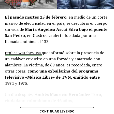
El alcalde de Quemchi, Javier Ugarte
, expresó una
situación similar, señalando que en su comuna tienen
proyectos elegibles tanto en PMU como en PMB, pero
El pasado martes 25 de febrero
, en medio de un corte
que hasta la fecha no han recibido respuesta clara sobre
masivo de electricidad en el país, se descubrió el cuerpo
si se entregarán los recursos.
“Preocupa esta situación,
sin vida de
María Angélica Ascuí Silva
bajo el puente
estos son proyectos que vienen trabajándose desde
San Pedro
, en
Castro
. La alerta fue dada por una
hace tiempo y que hoy están en riesgo por la falta de
llamada anónima al 133,
financiamiento”,
declaró.
replica watches usa
que informó sobre la presencia de
En la comuna de
Curaco de Vélez, la alcaldesa Javiera
un cadáver envuelto en una frazada y amarrado con
Yáñez
indicó que históricamente la Subdere ha apoyado
alambres. La víctima, de 69 años, es recordada, entre
a los municipios en diversos proyectos y que confía en
otras cosas,
como una exbailarina del programa
que durante el año se asignen nuevos recursos, aunque
televisivo «Música Libre» de TVN, emitido entre
reconoció una disminución evidente en comparación
1971 y 1975
.
con ejercicios anteriores. Señaló que su administración
ha presentado iniciativas por más de 200 millones de
Un día después,
Andrés Mauricio Hernández Toro,
pesos en distintas líneas de financiamiento, y que, pese
ciudadano colombiano de 46 años
,
a los esfuerzos, los fondos aún no han llegado,
panerai copy
se entregó voluntariamente a la Segunda
generando preocupación en su equipo municipal.
CONTINUAR LEYENDO