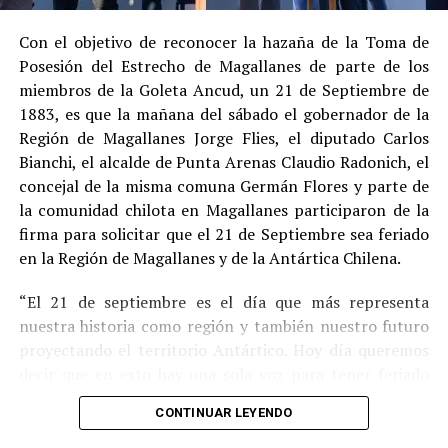
procedimiento abreviado, redujeron la posibilidad de un
cumplimiento efectivo en recinto penitenciario.
Con el objetivo de reconocer la hazaña de la Toma de
Posesión del Estrecho de Magallanes de parte de los
Indemnización a la víctima y nueva investigación
miembros de la Goleta Ancud, un 21 de Septiembre de
por ocultamiento de bienes
1883, es que la mañana del sábado el gobernador de la
Región de Magallanes Jorge Flies, el diputado Carlos
En el ámbito civil, el
Juzgado de Letras de Castro
dictó
Bianchi, el alcalde de Punta Arenas Claudio Radonich, el
en
septiembre de 2023
una sentencia que obliga a
concejal de la misma comuna Germán Flores y parte de
Pedro Montecinos a
pagar una indemnización total de
la comunidad chilota en Magallanes participaron de la
$120 millones
por concepto de daño moral:
firma para solicitar que el 21 de Septiembre sea feriado
en la Región de Magallanes y de la Antártica Chilena.
$80 millones
a favor de la víctima.
“El 21 de septiembre es el día que más representa
$40 millones
a favor de su madre.
nuestra historia como región y también nuestro futuro
Sin embargo, la Fiscalía abrió una nueva línea
proyectando el territorio Antártico. Hoy día queremos
investigativa luego de que se detectaran presuntas
decir que en esto hay una sola voz para tener feriado
maniobras para
eludir el pago de la indemnización
,
este día por los primeros chilotes que llegaron en la
mediante la
transferencia de bienes
antes de la
CONTINUAR LEYENDO
Goleta Ancud y por los que han hecho a Magallanes lo
ejecución del fallo.
que es hoy” destacó Flies.