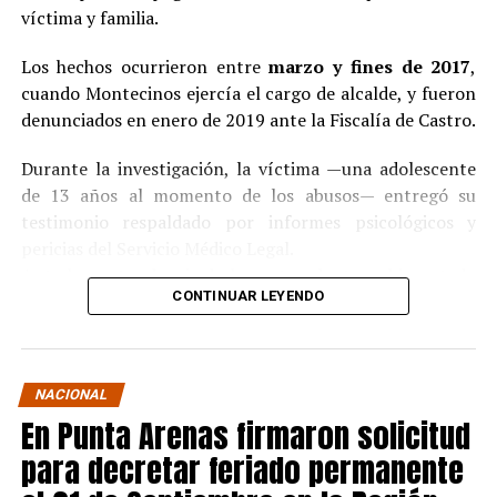
víctima y familia.
Los hechos ocurrieron entre
marzo y fines de 2017
,
cuando Montecinos ejercía el cargo de alcalde, y fueron
denunciados en enero de 2019 ante la Fiscalía de Castro.
Durante la investigación, la víctima —una adolescente
de 13 años al momento de los abusos— entregó su
testimonio respaldado por informes psicológicos y
pericias del Servicio Médico Legal.
Ante la contundencia de los antecedentes, el imputado
CONTINUAR LEYENDO
aceptó los cargos
en un procedimiento abreviado,
reconociendo su responsabilidad en los hechos.
La condena y el cumplimiento en libertad
NACIONAL
En Punta Arenas firmaron solicitud
El
Juzgado de Garantía de Castro
dictó sentencia en
noviembre de 2021
, condenando a Pedro Montecinos a
para decretar feriado permanente
tres años y un día de presidio menor en su grado