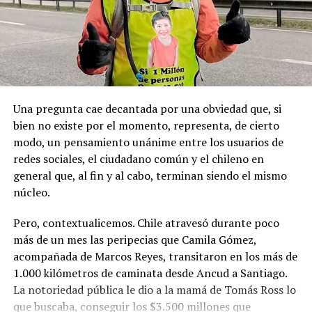
sanciones políticas posteriores.
el capitán Juan Guillermos y 23 tripulantes a bordo de la
Goleta de Guerra Ancud de la Armada tomaron posesión
de estas tierras patagónicas donde izaron la bandera
nacional declarando este territorio como parte de Chile.
Una pregunta cae decantada por una obviedad que, si
bien no existe por el momento, representa, de cierto
modo, un pensamiento unánime entre los usuarios de
redes sociales, el ciudadano común y el chileno en
general que, al fin y al cabo, terminan siendo el mismo
núcleo.
Pero, contextualicemos. Chile atravesó durante poco
más de un mes las peripecias que Camila Gómez,
acompañada de Marcos Reyes, transitaron en los más de
1.000 kilómetros de caminata desde Ancud a Santiago.
La notoriedad pública le dio a la mamá de Tomás Ross lo
que buscaba, conseguir los $3.500 millones que