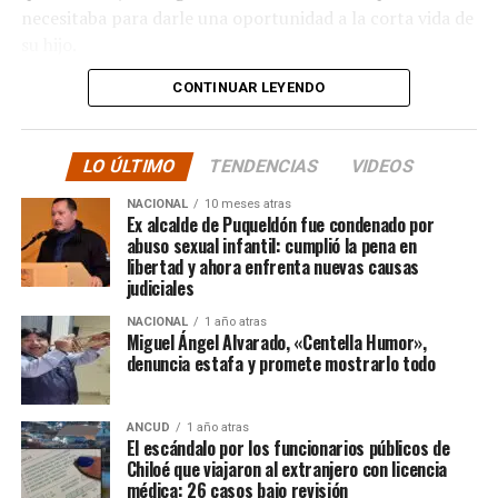
necesitaba para darle una oportunidad a la corta vida de
su hijo.
CONTINUAR LEYENDO
La solidaridad y empatía de los chilenos en cada paso
recorrido fue tanta que el objetivo no solo se alcanzó,
sino que se superó con creces. De hecho, el último
LO ÚLTIMO
TENDENCIAS
VIDEOS
cómputo dado a conocer reveló la suma total de
$3.689.545.200.
NACIONAL
10 meses atras
Ex alcalde de Puqueldón fue condenado por
abuso sexual infantil: cumplió la pena en
Según Camila Gómez, el excedente de casi $200
libertad y ahora enfrenta nuevas causas
millones sería destinado
para los costos médicos
judiciales
asociados al suministro del Elevidys «porque los 3.500
NACIONAL
1 año atras
millones
solo incluye el frasco del fármaco y no los
Miguel Ángel Alvarado, «Centella Humor»,
otros gastos relacionados con los tres meses del
denuncia estafa y promete mostrarlo todo
tratamiento
«, indicó a Meganonoticias.cl
Pero, volviendo al principio, damos curso a una solicitud
ANCUD
1 año atras
El escándalo por los funcionarios públicos de
imposible de especificar con exactitud pero que un
Chiloé que viajaron al extranjero con licencia
simple chequeo de los ánimos de la gente, se puede ver
médica: 26 casos bajo revisión