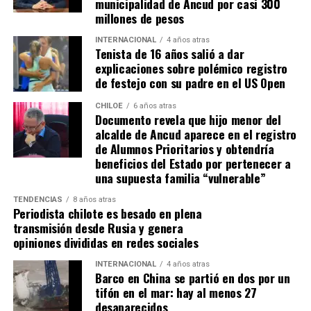
municipalidad de Ancud por casi 300
que una llegada a Santiago, un arribo a la cura de su hijo
millones de pesos
Dante.
INTERNACIONAL
4 años atras
Tenista de 16 años salió a dar
Actualmente, Gómez se encuentra en Santiago
explicaciones sobre polémico registro
realizando trámites y participando como invitada en
de festejo con su padre en el US Open
distintos medios de comunicación. Aunque aún no tiene
una fecha exacta para su viaje a Estados Unidos, donde
CHILOE
6 años atras
Documento revela que hijo menor del
se administra el medicamento, indicó que esperan
alcalde de Ancud aparece en el registro
realizarlo «a mediados de junio».
de Alumnos Prioritarios y obtendría
beneficios del Estado por pertenecer a
Cabe destacar que, pese a que se logró reunir el dinero y,
una supuesta familia “vulnerable”
por ende, la meta se cumplió, continúan circulando por
TENDENCIAS
8 años atras
redes sociales, eventos a beneficios de Tomás Ross.
Periodista chilote es besado en plena
transmisión desde Rusia y genera
¿Como ayudar?
opiniones divididas en redes sociales
Instagram, Dante_contra_duchenne
INTERNACIONAL
4 años atras
Fernando Jara (padre)
Barco en China se partió en dos por un
19.968.680-1
tifón en el mar: hay al menos 27
Banco Falabella, cuenta corriente
desaparecidos