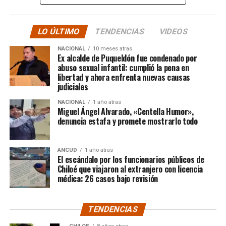
hacer justicia.”
LO ÚLTIMO
TENDENCIAS
VIDEOS
El posteo cierra con un mensaje de agradecimiento a
NACIONAL
10 meses atras
quienes lo han acompañado desde que compartió lo
Ex alcalde de Puqueldón fue condenado por
ocurrido:
abuso sexual infantil: cumplió la pena en
libertad y ahora enfrenta nuevas causas
judiciales
“Gracias a todos por el
NACIONAL
1 año atras
apoyo!!!!”
Miguel Ángel Alvarado, «Centella Humor»,
denuncia estafa y promete mostrarlo todo
Por el momento, las personas aludidas no han emitido
ANCUD
1 año atras
declaraciones públicas. La historia, según Centella,
El escándalo por los funcionarios públicos de
recién comienza y, el mencionado posteo, ha generado
Chiloé que viajaron al extranjero con licencia
médica: 26 casos bajo revisión
comentarios de todo tipo, en su gran mayoría, a favor
del humorista de Punta Arenas.
TENDENCIAS