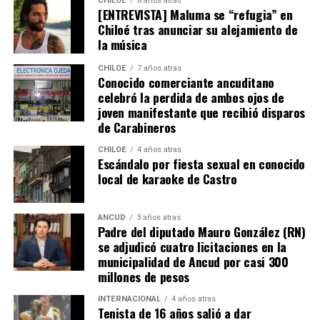
CHILOE
8 años atras
[ENTREVISTA] Maluma se “refugia” en
Chiloé tras anunciar su alejamiento de
la música
CHILOE
7 años atras
Conocido comerciante ancuditano
celebró la perdida de ambos ojos de
joven manifestante que recibió disparos
de Carabineros
CHILOE
4 años atras
Escándalo por fiesta sexual en conocido
local de karaoke de Castro
ANCUD
3 años atras
Padre del diputado Mauro González (RN)
se adjudicó cuatro licitaciones en la
municipalidad de Ancud por casi 300
millones de pesos
INTERNACIONAL
4 años atras
Tenista de 16 años salió a dar