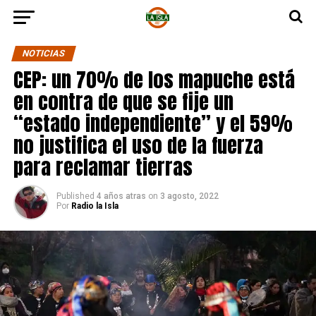
NOTICIAS
CEP: un 70% de los mapuche está
en contra de que se fije un
“estado independiente” y el 59%
no justifica el uso de la fuerza
para reclamar tierras
Published
4 años atras
on
3 agosto, 2022
Por
Radio la Isla