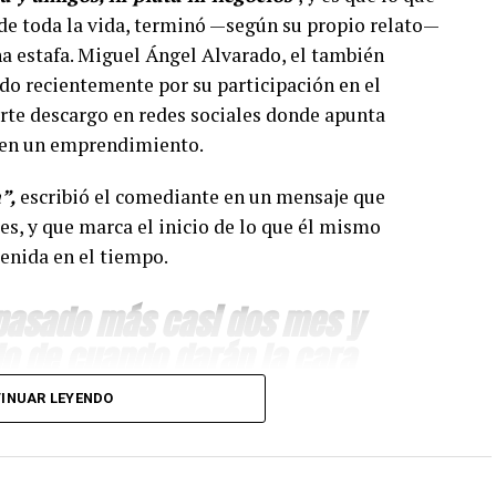
e toda la vida, terminó —según su propio relato—
a estafa. Miguel Ángel Alvarado, el también
do recientemente por su participación en el
erte descargo en redes sociales donde apunta
o en un emprendimiento.
”,
escribió el comediante en un mensaje que
es, y que marca el inicio de lo que él mismo
enida en el tiempo.
 pasado más casi dos mes y
o de cuando darán la cara
con tanto sacrificio se
INUAR LEYENDO