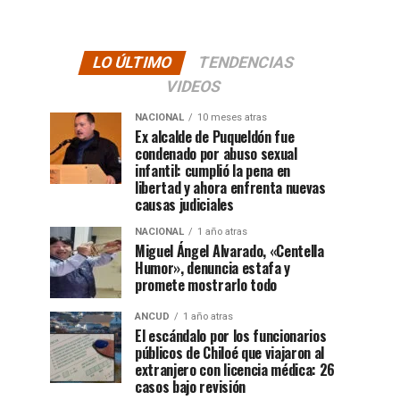
LO ÚLTIMO
TENDENCIAS
VIDEOS
NACIONAL
10 meses atras
Ex alcalde de Puqueldón fue
condenado por abuso sexual
infantil: cumplió la pena en
libertad y ahora enfrenta nuevas
causas judiciales
NACIONAL
1 año atras
Miguel Ángel Alvarado, «Centella
Humor», denuncia estafa y
promete mostrarlo todo
ANCUD
1 año atras
El escándalo por los funcionarios
públicos de Chiloé que viajaron al
extranjero con licencia médica: 26
casos bajo revisión