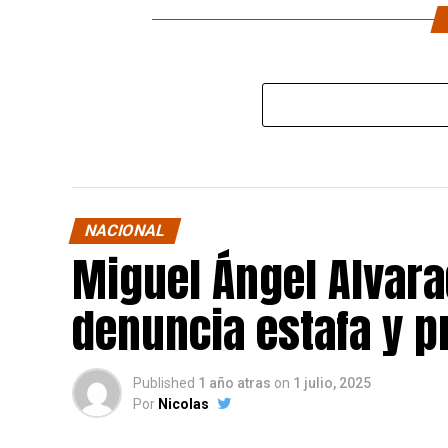
NACIONAL
Miguel Ángel Alvara
denuncia estafa y p
Published
1 año atras
on
1 julio, 2025
Por
Nicolas