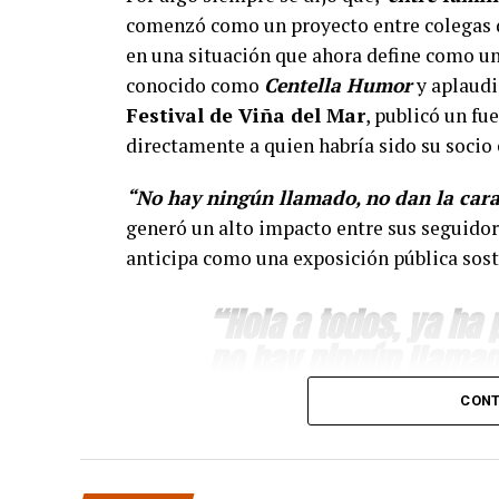
comenzó como un proyecto entre colegas d
en una situación que ahora define como un
conocido como
Centella Humor
y aplaudi
Festival de Viña del Mar
, publicó un fu
directamente a quien habría sido su soci
“No hay ningún llamado, no dan la cara
generó un alto impacto entre sus seguidor
anticipa como una exposición pública sost
“Hola a todos, ya ha
no hay ningún llamad
para pagar lo que yo 
CONT
hizo.”