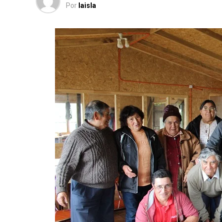
Por
laisla