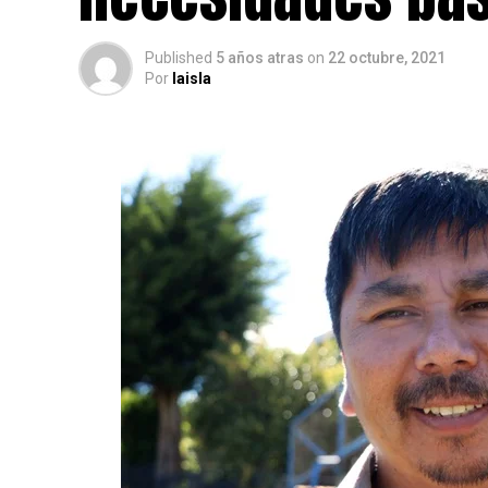
Published
5 años atras
on
22 octubre, 2021
Por
laisla