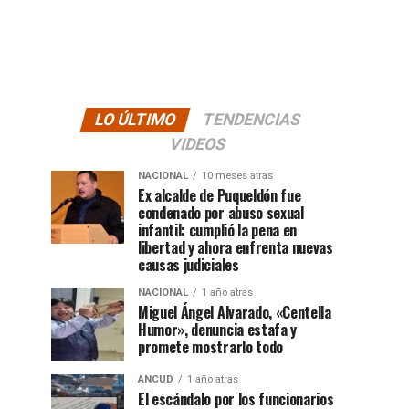
LO ÚLTIMO
TENDENCIAS
VIDEOS
NACIONAL
10 meses atras
Ex alcalde de Puqueldón fue
condenado por abuso sexual
infantil: cumplió la pena en
libertad y ahora enfrenta nuevas
causas judiciales
NACIONAL
1 año atras
Miguel Ángel Alvarado, «Centella
Humor», denuncia estafa y
promete mostrarlo todo
ANCUD
1 año atras
El escándalo por los funcionarios