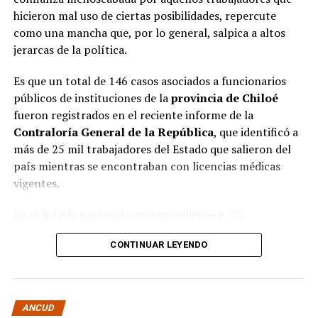
hicieron mal uso de ciertas posibilidades, repercute
como una mancha que, por lo general, salpica a altos
jerarcas de la política.
Es que un total de 146 casos asociados a funcionarios
públicos de instituciones de la
provincia de Chiloé
fueron registrados en el reciente informe de la
Contraloría General de la República
, que identificó a
más de 25 mil trabajadores del Estado que salieron del
país mientras se encontraban con licencias médicas
vigentes.
En el listado nacional, correspondiente a 777
organismos públicos, figuran varias entidades del
CONTINUAR LEYENDO
archipiélago. La
Municipalidad de Castro
aparece con
16 casos
, siendo la que registra la mayor cantidad
dentro de la provincia. Le siguen la
Corporación
Municipal de Quellón
, con
77 casos
; la
Corporación
ANCUD
Municipal de Curaco de Vélez
, con
17
; y el
Servicio de