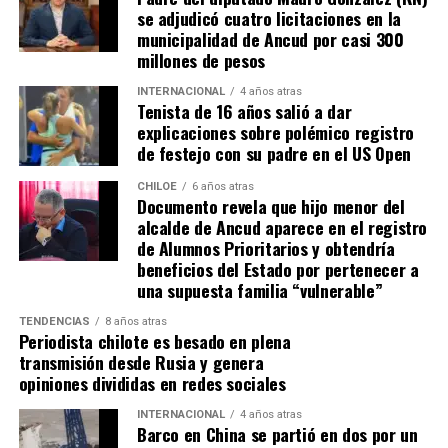
se adjudicó cuatro licitaciones en la
Zapallar, Concón, estuvo un tiempo en Punta Arenas
escenario genera incertidumbre y podría traducirse en
municipalidad de Ancud por casi 300
y finalmente el lugar donde realmente decidió
la paralización de iniciativas prioritarias para el
millones de pesos
estabilizarse fue en Chiloé porque la isla era todo
desarrollo local.
para ella».
Y, agregó:
«No tenía ningún
INTERNACIONAL
4 años atras
Tenista de 16 años salió a dar
“Se
guimos trabajando con esperanza, pero sin
emprendimiento, sí tenía algunas propiedades con
explicaciones sobre polémico registro
certezas”
, concluyó el alcalde de Quemchi, reflejando el
las que administraba y se manejaba, pero ya estaba en
de festejo con su padre en el US Open
sentimiento generalizado entre los ediles de Chiloé ante
una etapa de su vida en la que quería como
la disminución de recursos provenientes de la Subdere.
descansar, sentirse en paz y tranquila, y la isla le daba
CHILOE
6 años atras
Documento revela que hijo menor del
la tranquilidad que ella andaba buscando en su vida»
.
alcalde de Ancud aparece en el registro
de Alumnos Prioritarios y obtendría
Por otra parte, detallando sobre cómo se enteraron de
beneficios del Estado por pertenecer a
su fallecimiento, la mujer narró:
«Netamente a través
una supuesta familia “vulnerable”
de la prensa. Vimos unos mensajes que había sobre
un cadáver en la isla de Chiloé y nosotros llevábamos
TENDENCIAS
8 años atras
Periodista chilote es besado en plena
alrededor de cuatro o cinco días buscando su
transmisión desde Rusia y genera
paradero, estaba perdida. Cuando nos enteramos de
opiniones divididas en redes sociales
que había un cadáver de una mujer en Chiloé, la
INTERNACIONAL
4 años atras
verdad es que en ese mismo minuto lo presumimos,
Barco en China se partió en dos por un
pero no teníamos ninguna seguridad. A través de