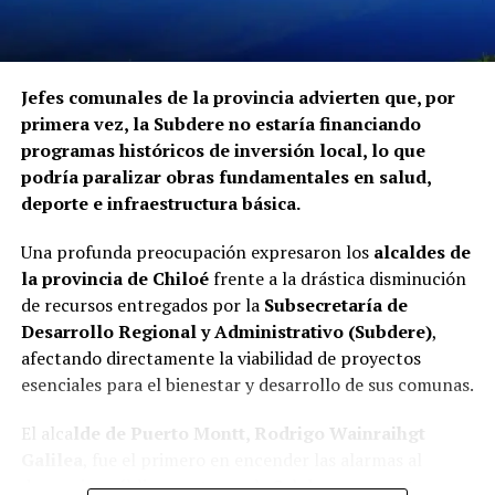
declaraciones sobre los casos detectados.
La Contraloría ha anunciado que continuará con las
Jefes comunales de la provincia advierten que, por
fiscalizaciones y solicitará antecedentes a cada
primera vez, la Subdere no estaría financiando
organismo involucrado para determinar las
programas históricos de inversión local, lo que
responsabilidades administrativas correspondientes.
podría paralizar obras fundamentales en salud,
deporte e infraestructura básica.
Una profunda preocupación expresaron los
alcaldes de
la provincia de Chiloé
frente a la drástica disminución
de recursos entregados por la
Subsecretaría de
Desarrollo Regional y Administrativo (Subdere)
,
afectando directamente la viabilidad de proyectos
esenciales para el bienestar y desarrollo de sus comunas.
El alca
lde de Puerto Montt, Rodrigo Wainraihgt
Galilea
, fue el primero en encender las alarmas al
denunciar públicamente que la Subdere no cuenta con