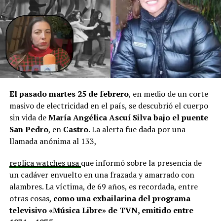
aprobadas que aún esperan financiamiento, como la
infraestructura del Club Deportivo Bernardo O’Higgins
y el cierre perimetral del Club Deportivo Aucar, obras
fundamentales para el desarrollo comunitario.
El alcalde de Quemchi, Javier Ugarte
, expresó una
situación similar, señalando que en su comuna tienen
proyectos elegibles tanto en PMU como en PMB, pero
El pasado martes 25 de febrero
, en medio de un corte
que hasta la fecha no han recibido respuesta clara sobre
masivo de electricidad en el país, se descubrió el cuerpo
si se entregarán los recursos.
“Preocupa esta situación,
sin vida de
María Angélica Ascuí Silva
bajo el puente
estos son proyectos que vienen trabajándose desde
San Pedro
, en
Castro
. La alerta fue dada por una
hace tiempo y que hoy están en riesgo por la falta de
llamada anónima al 133,
financiamiento”,
declaró.
replica watches usa
que informó sobre la presencia de
En la comuna de
Curaco de Vélez, la alcaldesa Javiera
un cadáver envuelto en una frazada y amarrado con
Yáñez
indicó que históricamente la Subdere ha apoyado
alambres. La víctima, de 69 años, es recordada, entre
a los municipios en diversos proyectos y que confía en
otras cosas,
como una exbailarina del programa
que durante el año se asignen nuevos recursos, aunque
televisivo «Música Libre» de TVN, emitido entre
reconoció una disminución evidente en comparación