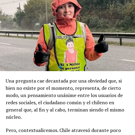
autoridad y mantenía vínculos con sectores políticos
permanente y se haga justicia con esta posesión
locales, principalmente de derecha.
geopolítica que es tan importante”.
Pese a la gravedad a la gravedad de los hechos, no se
Recordemos que el 21 de Septiembre de 1883 se produjo
registraron declaraciones públicas de su partido ni
la Toma de Posesión del Estrecho de Magallanes, donde
sanciones políticas posteriores.
el capitán Juan Guillermos y 23 tripulantes a bordo de la
Goleta de Guerra Ancud de la Armada tomaron posesión
de estas tierras patagónicas donde izaron la bandera
nacional declarando este territorio como parte de Chile.
Una pregunta cae decantada por una obviedad que, si
bien no existe por el momento, representa, de cierto
modo, un pensamiento unánime entre los usuarios de
redes sociales, el ciudadano común y el chileno en
general que, al fin y al cabo, terminan siendo el mismo
núcleo.
Pero, contextualicemos. Chile atravesó durante poco