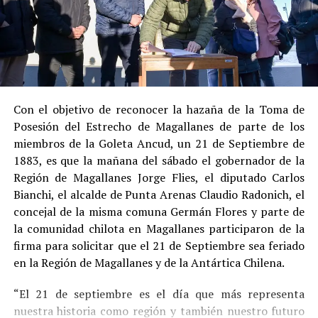
al admitir los hechos.
Su
conducta anterior irreprochable
, al no
registrar antecedentes penales previos.
Estas circunstancias jurídicas, sumadas al
procedimiento abreviado, redujeron la posibilidad de un
cumplimiento efectivo en recinto penitenciario.
Con el objetivo de reconocer la hazaña de la Toma de
Posesión del Estrecho de Magallanes de parte de los
Indemnización a la víctima y nueva investigación
miembros de la Goleta Ancud, un 21 de Septiembre de
por ocultamiento de bienes
1883, es que la mañana del sábado el gobernador de la
Región de Magallanes Jorge Flies, el diputado Carlos
En el ámbito civil, el
Juzgado de Letras de Castro
dictó
Bianchi, el alcalde de Punta Arenas Claudio Radonich, el
en
septiembre de 2023
una sentencia que obliga a
concejal de la misma comuna Germán Flores y parte de
Pedro Montecinos a
pagar una indemnización total de
la comunidad chilota en Magallanes participaron de la
$120 millones
por concepto de daño moral:
firma para solicitar que el 21 de Septiembre sea feriado
en la Región de Magallanes y de la Antártica Chilena.
$80 millones
a favor de la víctima.
“El 21 de septiembre es el día que más representa
$40 millones
a favor de su madre.
nuestra historia como región y también nuestro futuro