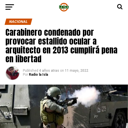
NACIONAL
Carabinero condenado por
provocar estallido ocular a
arquitecto en 2013 cumplirá pena
en libertad
Published
4 años atras
on
11 mayo, 2022
Por
Radio la Isla