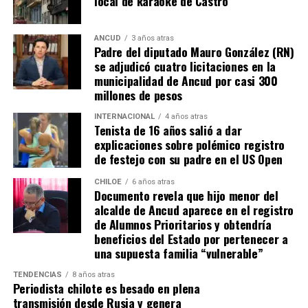
local de karaoke de Castro
que, a diferencia del conocido dicho, en este caso, todos
los caminos conducen a… La Moneda y, mientras se
espera ese gesto por parte de la madre del pequeño
ANCUD
3 años atras
Padre del diputado Mauro González (RN)
Tomás, los pasos siguen quemando los pies de Fernando
se adjudicó cuatro licitaciones en la
en pos de que cada kilómetro recorrido, signifique más
municipalidad de Ancud por casi 300
que una llegada a Santiago, un arribo a la cura de su hijo
millones de pesos
Dante.
INTERNACIONAL
4 años atras
Tenista de 16 años salió a dar
Actualmente, Gómez se encuentra en Santiago
explicaciones sobre polémico registro
realizando trámites y participando como invitada en
de festejo con su padre en el US Open
distintos medios de comunicación. Aunque aún no tiene
una fecha exacta para su viaje a Estados Unidos, donde
CHILOE
6 años atras
Documento revela que hijo menor del
se administra el medicamento, indicó que esperan
alcalde de Ancud aparece en el registro
realizarlo «a mediados de junio».
de Alumnos Prioritarios y obtendría
beneficios del Estado por pertenecer a
Cabe destacar que, pese a que se logró reunir el dinero y,
una supuesta familia “vulnerable”
por ende, la meta se cumplió, continúan circulando por
TENDENCIAS
8 años atras
redes sociales, eventos a beneficios de Tomás Ross.
Periodista chilote es besado en plena
transmisión desde Rusia y genera