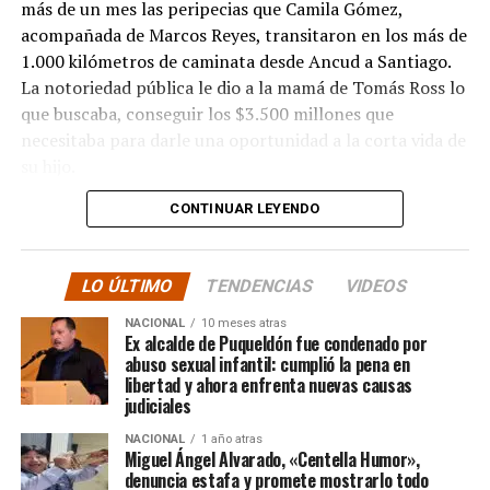
más de un mes las peripecias que Camila Gómez,
acompañada de Marcos Reyes, transitaron en los más de
1.000 kilómetros de caminata desde Ancud a Santiago.
La notoriedad pública le dio a la mamá de Tomás Ross lo
que buscaba, conseguir los $3.500 millones que
necesitaba para darle una oportunidad a la corta vida de
su hijo.
CONTINUAR LEYENDO
La solidaridad y empatía de los chilenos en cada paso
recorrido fue tanta que el objetivo no solo se alcanzó,
sino que se superó con creces. De hecho, el último
LO ÚLTIMO
TENDENCIAS
VIDEOS
cómputo dado a conocer reveló la suma total de
$3.689.545.200.
NACIONAL
10 meses atras
Ex alcalde de Puqueldón fue condenado por
abuso sexual infantil: cumplió la pena en
Según Camila Gómez, el excedente de casi $200
libertad y ahora enfrenta nuevas causas
millones sería destinado
para los costos médicos
judiciales
asociados al suministro del Elevidys «porque los 3.500
NACIONAL
1 año atras
millones
solo incluye el frasco del fármaco y no los
Miguel Ángel Alvarado, «Centella Humor»,
otros gastos relacionados con los tres meses del
denuncia estafa y promete mostrarlo todo