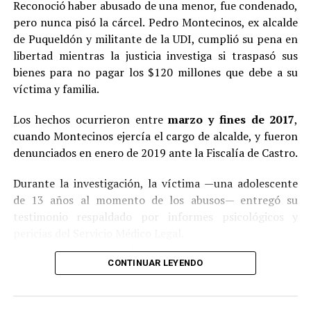
Reconoció haber abusado de una menor, fue condenado,
pero nunca pisó la cárcel. Pedro Montecinos, ex alcalde
de Puqueldón y militante de la UDI, cumplió su pena en
libertad mientras la justicia investiga si traspasó sus
bienes para no pagar los $120 millones que debe a su
víctima y familia.
Los hechos ocurrieron entre
marzo y fines de 2017
,
cuando Montecinos ejercía el cargo de alcalde, y fueron
denunciados en enero de 2019 ante la Fiscalía de Castro.
Durante la investigación, la víctima —una adolescente
de 13 años al momento de los abusos— entregó su
testimonio respaldado por informes psicológicos y
pericias del Servicio Médico Legal.
Ante la contundencia de los antecedentes, el imputado
CONTINUAR LEYENDO
aceptó los cargos
en un procedimiento abreviado,
reconociendo su responsabilidad en los hechos.