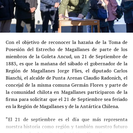
Su
conducta anterior irreprochable
, al no
registrar antecedentes penales previos.
Estas circunstancias jurídicas, sumadas al
procedimiento abreviado, redujeron la posibilidad de un
cumplimiento efectivo en recinto penitenciario.
Con el objetivo de reconocer la hazaña de la Toma de
Posesión del Estrecho de Magallanes de parte de los
Indemnización a la víctima y nueva investigación
miembros de la Goleta Ancud, un 21 de Septiembre de
por ocultamiento de bienes
1883, es que la mañana del sábado el gobernador de la
Región de Magallanes Jorge Flies, el diputado Carlos
En el ámbito civil, el
Juzgado de Letras de Castro
dictó
Bianchi, el alcalde de Punta Arenas Claudio Radonich, el
en
septiembre de 2023
una sentencia que obliga a
concejal de la misma comuna Germán Flores y parte de
Pedro Montecinos a
pagar una indemnización total de
la comunidad chilota en Magallanes participaron de la
$120 millones
por concepto de daño moral:
firma para solicitar que el 21 de Septiembre sea feriado
en la Región de Magallanes y de la Antártica Chilena.
$80 millones
a favor de la víctima.
“El 21 de septiembre es el día que más representa
$40 millones
a favor de su madre.
nuestra historia como región y también nuestro futuro
Sin embargo, la Fiscalía abrió una nueva línea