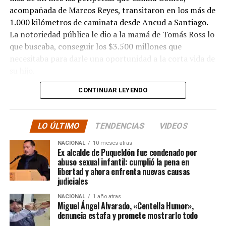
acompañada de Marcos Reyes, transitaron en los más de
1.000 kilómetros de caminata desde Ancud a Santiago.
La notoriedad pública le dio a la mamá de Tomás Ross lo
que buscaba, conseguir los $3.500 millones que
necesitaba para darle una oportunidad a la corta vida de
su hijo.
CONTINUAR LEYENDO
La solidaridad y empatía de los chilenos en cada paso
recorrido fue tanta que el objetivo no solo se alcanzó,
sino que se superó con creces. De hecho, el último
LO ÚLTIMO
TENDENCIAS
VIDEOS
cómputo dado a conocer reveló la suma total de
$3.689.545.200.
NACIONAL
10 meses atras
Ex alcalde de Puqueldón fue condenado por
abuso sexual infantil: cumplió la pena en
Según Camila Gómez, el excedente de casi $200
libertad y ahora enfrenta nuevas causas
millones sería destinado
para los costos médicos
judiciales
asociados al suministro del Elevidys «porque los 3.500
NACIONAL
1 año atras
millones
solo incluye el frasco del fármaco y no los
Miguel Ángel Alvarado, «Centella Humor»,
otros gastos relacionados con los tres meses del
denuncia estafa y promete mostrarlo todo
tratamiento
«, indicó a Meganonoticias.cl