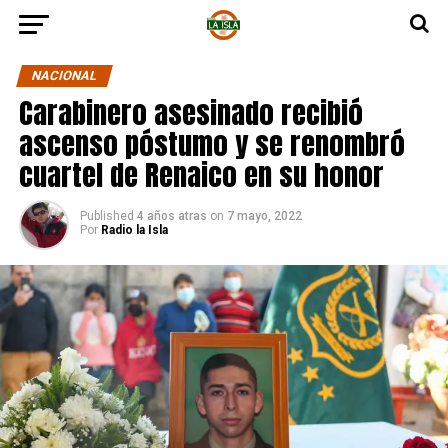
NACIONAL
Carabinero asesinado recibió
ascenso póstumo y se renombró
cuartel de Renaico en su honor
Published
4 años atras
on
7 mayo, 2022
Por
Radio la Isla