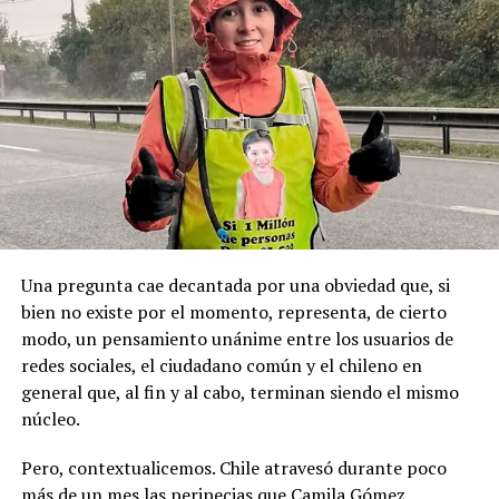
locales, principalmente de derecha.
geopolítica que es tan importante”.
Pese a la gravedad a la gravedad de los hechos, no se
Recordemos que el 21 de Septiembre de 1883 se produjo
registraron declaraciones públicas de su partido ni
la Toma de Posesión del Estrecho de Magallanes, donde
sanciones políticas posteriores.
el capitán Juan Guillermos y 23 tripulantes a bordo de la
Goleta de Guerra Ancud de la Armada tomaron posesión
de estas tierras patagónicas donde izaron la bandera
nacional declarando este territorio como parte de Chile.
Una pregunta cae decantada por una obviedad que, si
bien no existe por el momento, representa, de cierto
modo, un pensamiento unánime entre los usuarios de
redes sociales, el ciudadano común y el chileno en
general que, al fin y al cabo, terminan siendo el mismo
núcleo.
Pero, contextualicemos. Chile atravesó durante poco
más de un mes las peripecias que Camila Gómez,