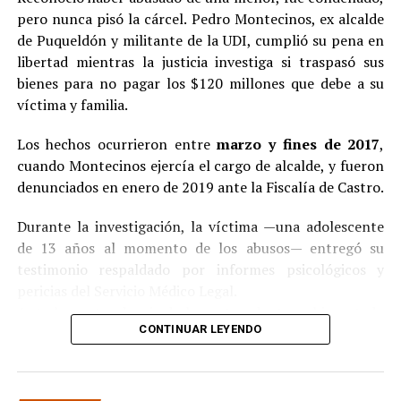
pero nunca pisó la cárcel. Pedro Montecinos, ex alcalde
de Puqueldón y militante de la UDI, cumplió su pena en
libertad mientras la justicia investiga si traspasó sus
bienes para no pagar los $120 millones que debe a su
víctima y familia.
Los hechos ocurrieron entre
marzo y fines de 2017
,
cuando Montecinos ejercía el cargo de alcalde, y fueron
denunciados en enero de 2019 ante la Fiscalía de Castro.
Durante la investigación, la víctima —una adolescente
de 13 años al momento de los abusos— entregó su
testimonio respaldado por informes psicológicos y
pericias del Servicio Médico Legal.
Ante la contundencia de los antecedentes, el imputado
CONTINUAR LEYENDO
aceptó los cargos
en un procedimiento abreviado,
reconociendo su responsabilidad en los hechos.
La condena y el cumplimiento en libertad