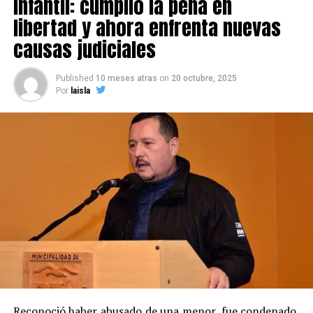
infantil: cumplió la pena en
libertad y ahora enfrenta nuevas
causas judiciales
Published
10 meses atras
on
20 octubre, 2025
Por
laisla
Reconoció haber abusado de una menor, fue condenado,