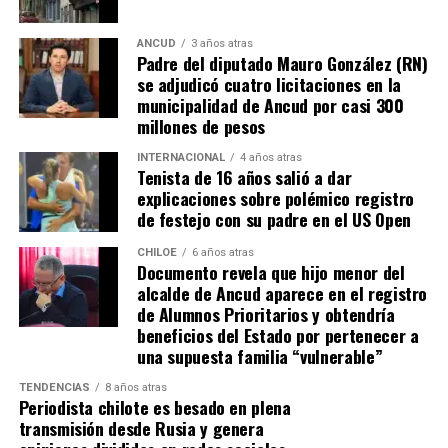
los caminos conducen a… La Moneda y, mientras se
espera ese gesto por parte de la madre del pequeño
ANCUD
3 años atras
Padre del diputado Mauro González (RN)
Tomás, los pasos siguen quemando los pies de Fernando
se adjudicó cuatro licitaciones en la
en pos de que cada kilómetro recorrido, signifique más
municipalidad de Ancud por casi 300
que una llegada a Santiago, un arribo a la cura de su hijo
millones de pesos
Dante.
INTERNACIONAL
4 años atras
Tenista de 16 años salió a dar
Actualmente, Gómez se encuentra en Santiago
explicaciones sobre polémico registro
realizando trámites y participando como invitada en
de festejo con su padre en el US Open
distintos medios de comunicación. Aunque aún no tiene
una fecha exacta para su viaje a Estados Unidos, donde
CHILOE
6 años atras
Documento revela que hijo menor del
se administra el medicamento, indicó que esperan
alcalde de Ancud aparece en el registro
realizarlo «a mediados de junio».
de Alumnos Prioritarios y obtendría
beneficios del Estado por pertenecer a
Cabe destacar que, pese a que se logró reunir el dinero y,
una supuesta familia “vulnerable”
por ende, la meta se cumplió, continúan circulando por
TENDENCIAS
8 años atras
redes sociales, eventos a beneficios de Tomás Ross.
Periodista chilote es besado en plena
transmisión desde Rusia y genera
¿Como ayudar?