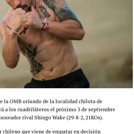
 la OMB oriundo de la localidad chilota de
rá a los cuadriláteros el próximo 3 de septiembre
 boxeador rival Shingo Wake (29-8-2, 21KOs).
 chileno que viene de empatar en decisión