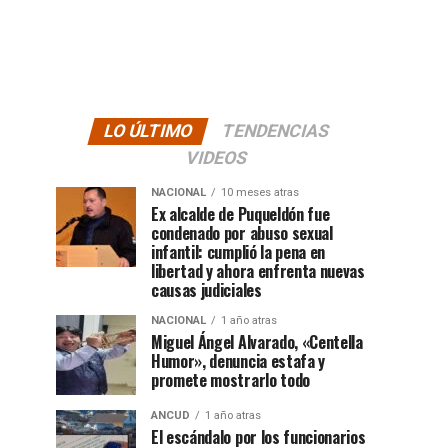
LO ÚLTIMO
TENDENCIAS
VIDEOS
NACIONAL
10 meses atras
Ex alcalde de Puqueldón fue
condenado por abuso sexual
infantil: cumplió la pena en
libertad y ahora enfrenta nuevas
causas judiciales
NACIONAL
1 año atras
Miguel Ángel Alvarado, «Centella
Humor», denuncia estafa y
promete mostrarlo todo
ANCUD
1 año atras
El escándalo por los funcionarios