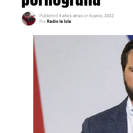
Published
4 años atras
on
6 junio, 2022
Por
Radio la Isla