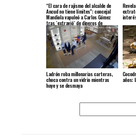
“El cara de rajismo del alcalde de
Revela
Ancud no tiene límites”: concejal
extrat
Mandiola vapuleó a Carlos Gómez
interés
tras ´extravió´ de dineros de
profesores
Ladrón roba millonarias carteras,
Cocodr
choca contra un vidrio mientras
años: l
huye y se desmaya