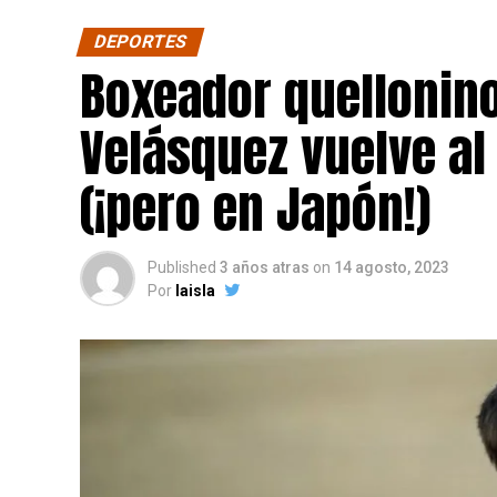
DEPORTES
Boxeador quellonin
Velásquez vuelve al
(¡pero en Japón!)
Published
3 años atras
on
14 agosto, 2023
Por
laisla