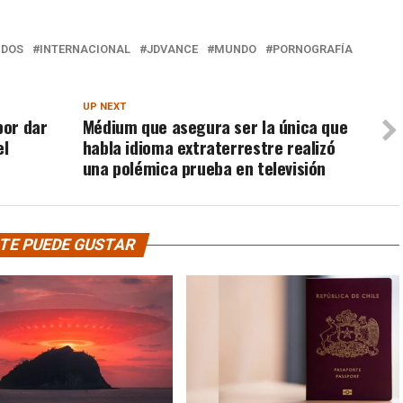
IDOS
INTERNACIONAL
JDVANCE
MUNDO
PORNOGRAFÍA
UP NEXT
por dar
Médium que asegura ser la única que
el
habla idioma extraterrestre realizó
una polémica prueba en televisión
TE PUEDE GUSTAR