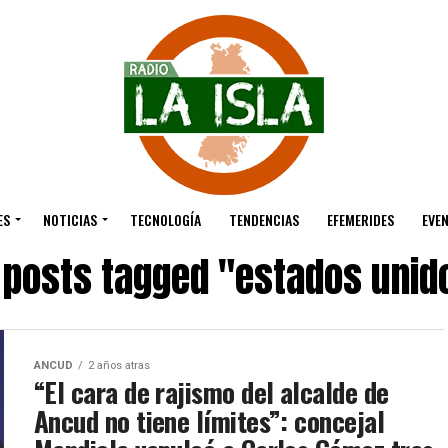
ES
NOTICIAS
TECNOLOGÍA
TENDENCIAS
EFEMERIDES
EVE
l posts tagged "estados unid
ANCUD
2 años atras
“El cara de rajismo del alcalde de
Ancud no tiene límites”: concejal