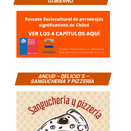
GOBIERNO.
ANCUD – DELICIO´S –
SANGUCHERÍA Y PIZZERÍA