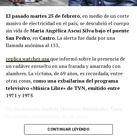
situación similar, señalando que en su comuna tienen
proyectos elegibles tanto en PMU como en PMB, pero
El pasado martes 25 de febrero
, en medio de un corte
que hasta la fecha no han recibido respuesta clara sobre
masivo de electricidad en el país, se descubrió el cuerpo
si se entregarán los recursos.
“Preocupa esta situación,
sin vida de
María Angélica Ascuí Silva
bajo el puente
estos son proyectos que vienen trabajándose desde
San Pedro
, en
Castro
. La alerta fue dada por una
hace tiempo y que hoy están en riesgo por la falta de
llamada anónima al 133,
financiamiento”,
declaró.
replica watches usa
que informó sobre la presencia de
En la comuna de
Curaco de Vélez, la alcaldesa Javiera
un cadáver envuelto en una frazada y amarrado con
Yáñez
indicó que históricamente la Subdere ha apoyado
alambres. La víctima, de 69 años, es recordada, entre
a los municipios en diversos proyectos y que confía en
otras cosas,
como una exbailarina del programa
que durante el año se asignen nuevos recursos, aunque
televisivo «Música Libre» de TVN, emitido entre
reconoció una disminución evidente en comparación
1971 y 1975
.
con ejercicios anteriores. Señaló que su administración
ha presentado iniciativas por más de 200 millones de
Un día después,
Andrés Mauricio Hernández Toro,
pesos en distintas líneas de financiamiento, y que, pese
ciudadano colombiano de 46 años
,
a los esfuerzos, los fondos aún no han llegado,
panerai copy
se entregó voluntariamente a la Segunda
generando preocupación en su equipo municipal.
CONTINUAR LEYENDO