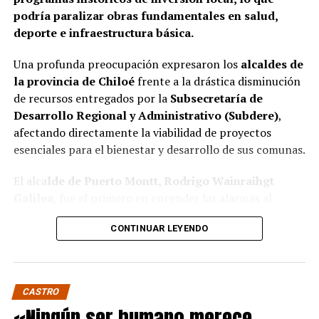
podría paralizar obras fundamentales en salud,
deporte e infraestructura básica.
Una profunda preocupación expresaron los
alcaldes de
la provincia de Chiloé
frente a la drástica disminución
de recursos entregados por la
Subsecretaría de
Desarrollo Regional y Administrativo (Subdere)
,
afectando directamente la viabilidad de proyectos
esenciales para el bienestar y desarrollo de sus comunas.
El alca
lde de Puerto Montt, Rodrigo Wainraihgt
Galilea
, fue el primero en encender las alarmas al
denunciar públicamente que la Subdere no cuenta con
CONTINUAR LEYENDO
fondos para financiar iniciativas del Programa de
Mejoramiento Urbano (PMU) ni del Programa de
Mejoramiento de Barrios (PMB), a pesar de que muchas
ya estaban declaradas elegibles.
“Por primera vez en la
CASTRO
historia, la Subdere no tiene recursos para estos
«Ningún ser humano merece
programas fundamentales”,
afirmó el edil de la capital