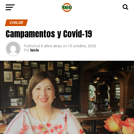
CHILOE
Campamentos y Covid-19
Published
6 años atras
on
15 octubre, 2020
Por
laisla