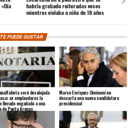
 «Día
habría grabado reiteradas veces
mientras violaba a niña de 10 años
TE PUEDE GUSTAR
analfabeta será desalojada
Marco Enríquez-Ominami no
casa: ex empleadores la
descarta una nueva candidatura
n llevado engañada a una
presidencial
a de Punta Arenas