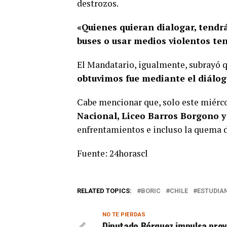
destrozos.
«Quienes quieran dialogar, tendr
buses o usar medios violentos te
El Mandatario, igualmente, subrayó 
obtuvimos fue mediante el diálog
Cabe mencionar que, solo este miércol
Nacional, Liceo Barros Borgono 
enfrentamientos e incluso la quema d
Fuente: 24horascl
RELATED TOPICS:
BORIC
CHILE
ESTUDIA
NO TE PIERDAS
Diputado Bórquez impulsa pro