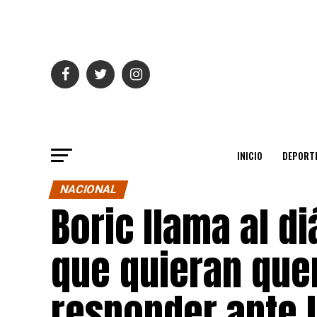
INICIO
DEPORT
NACIONAL
Boric llama al d
que quieran que
responder ante l