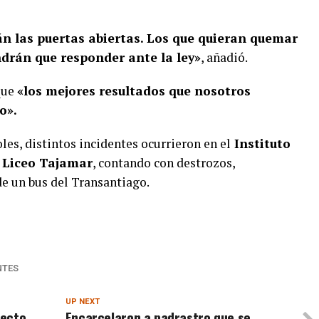
án las puertas abiertas. Los que quieran quemar
ndrán que responder ante la ley»
, añadió.
que
«los mejores resultados que nosotros
o».
es, distintos incidentes ocurrieron en el
Instituto
y Liceo Tajamar
, contando con destrozos,
e un bus del Transantiago.
NTES
UP NEXT
yecto
Encarcelaron a padrastro que se