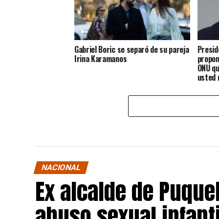
Gabriel Boric se separó de su pareja
Presid
Irina Karamanos
propon
ONU qu
usted 
rato”
NACIONAL
Ex alcalde de Puqu
abuso sexual infant