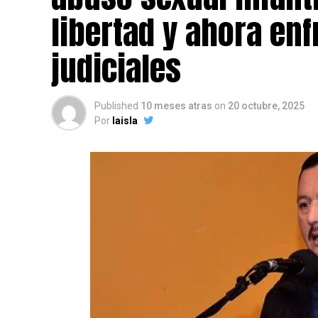
libertad y ahora en
judiciales
Published
10 meses atras
on
20 octubre, 2025
Por
laisla