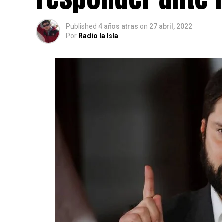
Published
4 años atras
on
27 abril, 2022
Por
Radio la Isla