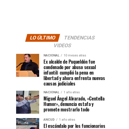
LO ÚLTIMO
TENDENCIAS
VIDEOS
NACIONAL
10 meses atras
Ex alcalde de Puqueldón fue
condenado por abuso sexual
infantil: cumplió la pena en
libertad y ahora enfrenta nuevas
causas judiciales
NACIONAL
1 año atras
Miguel Ángel Alvarado, «Centella
Humor», denuncia estafa y
promete mostrarlo todo
ANCUD
1 año atras
El escándalo por los funcionarios