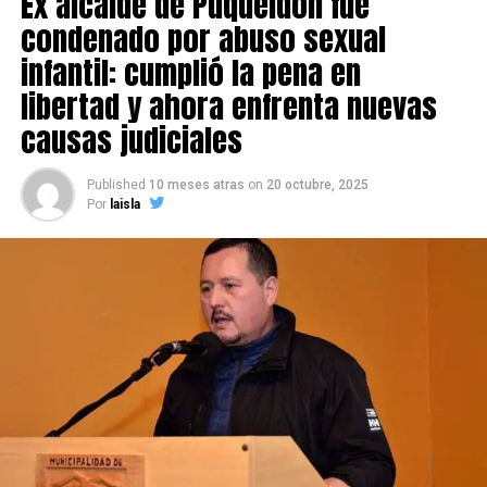
Ex alcalde de Puqueldón fue
condenado por abuso sexual
infantil: cumplió la pena en
libertad y ahora enfrenta nuevas
causas judiciales
Published
10 meses atras
on
20 octubre, 2025
Por
laisla