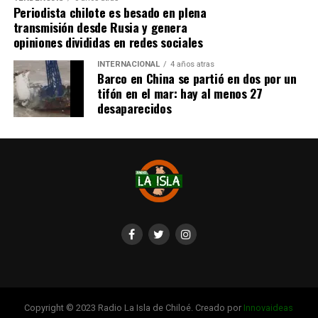
redes sociales, eventos a beneficios de Tomás Ross.
Periodista chilote es besado en plena
transmisión desde Rusia y genera
¿Como ayudar?
opiniones divididas en redes sociales
Instagram, Dante_contra_duchenne
INTERNACIONAL
4 años atras
Fernando Jara (padre)
Barco en China se partió en dos por un
19.968.680-1
tifón en el mar: hay al menos 27
Banco Falabella, cuenta corriente
desaparecidos
11510154944
fernandokine1998@gmail.com
Copyright © 2023 Radio La Isla de Chiloé. Creado por
Innovaideas