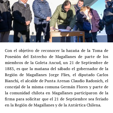
Su
colaboración sustancial con la investigación
,
al admitir los hechos.
Su
conducta anterior irreprochable
, al no
registrar antecedentes penales previos.
Estas circunstancias jurídicas, sumadas al
procedimiento abreviado, redujeron la posibilidad de un
cumplimiento efectivo en recinto penitenciario.
Con el objetivo de reconocer la hazaña de la Toma de
Posesión del Estrecho de Magallanes de parte de los
Indemnización a la víctima y nueva investigación
miembros de la Goleta Ancud, un 21 de Septiembre de
por ocultamiento de bienes
1883, es que la mañana del sábado el gobernador de la
Región de Magallanes Jorge Flies, el diputado Carlos
En el ámbito civil, el
Juzgado de Letras de Castro
dictó
Bianchi, el alcalde de Punta Arenas Claudio Radonich, el
en
septiembre de 2023
una sentencia que obliga a
concejal de la misma comuna Germán Flores y parte de
Pedro Montecinos a
pagar una indemnización total de
la comunidad chilota en Magallanes participaron de la
$120 millones
por concepto de daño moral:
firma para solicitar que el 21 de Septiembre sea feriado
en la Región de Magallanes y de la Antártica Chilena.
$80 millones
a favor de la víctima.