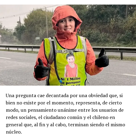
Sumado a esto, el alcalde Radonich, indicó que “lo que
de Puqueldón, donde Montecinos ejerció como
buscamos es que esta fecha sea un feriado regional
autoridad y mantenía vínculos con sectores políticos
permanente y se haga justicia con esta posesión
locales, principalmente de derecha.
geopolítica que es tan importante”.
Pese a la gravedad a la gravedad de los hechos, no se
Recordemos que el 21 de Septiembre de 1883 se produjo
registraron declaraciones públicas de su partido ni
la Toma de Posesión del Estrecho de Magallanes, donde
sanciones políticas posteriores.
el capitán Juan Guillermos y 23 tripulantes a bordo de la
Goleta de Guerra Ancud de la Armada tomaron posesión
de estas tierras patagónicas donde izaron la bandera
nacional declarando este territorio como parte de Chile.
Una pregunta cae decantada por una obviedad que, si
bien no existe por el momento, representa, de cierto
modo, un pensamiento unánime entre los usuarios de
redes sociales, el ciudadano común y el chileno en
general que, al fin y al cabo, terminan siendo el mismo
núcleo.