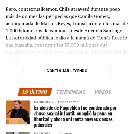
Pero, contextualicemos. Chile atravesó durante poco
más de un mes las peripecias que Camila Gómez,
acompañada de Marcos Reyes, transitaron en los más de
1.000 kilómetros de caminata desde Ancud a Santiago.
La notoriedad pública le dio a la mamá de Tomás Ross lo
que buscaba, conseguir los $3.500 millones que
necesitaba para darle una oportunidad a la corta vida de
su hijo.
CONTINUAR LEYENDO
La solidaridad y empatía de los chilenos en cada paso
recorrido fue tanta que el objetivo no solo se alcanzó,
sino que se superó con creces. De hecho, el último
LO ÚLTIMO
TENDENCIAS
VIDEOS
cómputo dado a conocer reveló la suma total de
$3.689.545.200.
NACIONAL
10 meses atras
Ex alcalde de Puqueldón fue condenado por
abuso sexual infantil: cumplió la pena en
Según Camila Gómez, el excedente de casi $200
libertad y ahora enfrenta nuevas causas
millones sería destinado
para los costos médicos
judiciales
asociados al suministro del Elevidys «porque los 3.500
NACIONAL
1 año atras