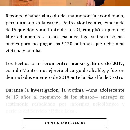
Reconoció haber abusado de una menor, fue condenado,
pero nunca pisó la cárcel. Pedro Montecinos, ex alcalde
de Puqueldón y militante de la UDI, cumplió su pena en
libertad mientras la justicia investiga si traspasó sus
bienes para no pagar los $120 millones que debe a su
víctima y familia.
Los hechos ocurrieron entre
marzo y fines de 2017
,
cuando Montecinos ejercía el cargo de alcalde, y fueron
denunciados en enero de 2019 ante la Fiscalía de Castro.
Durante la investigación, la víctima —una adolescente
de 13 años al momento de los abusos— entregó su
testimonio respaldado por informes psicológicos y
pericias del Servicio Médico Legal.
Ante la contundencia de los antecedentes, el imputado
CONTINUAR LEYENDO
aceptó los cargos
en un procedimiento abreviado,