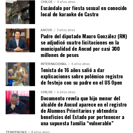
resuena desde todo Chiloé, cuna del apoyo recibido por
CHILOE
4 años atras
Escándalo por fiesta sexual en conocido
parte de Camila Gómez, hasta nuestro lejano norte. Es
local de karaoke de Castro
que, a diferencia del conocido dicho, en este caso, todos
los caminos conducen a… La Moneda y, mientras se
espera ese gesto por parte de la madre del pequeño
ANCUD
3 años atras
Padre del diputado Mauro González (RN)
Tomás, los pasos siguen quemando los pies de Fernando
se adjudicó cuatro licitaciones en la
en pos de que cada kilómetro recorrido, signifique más
municipalidad de Ancud por casi 300
que una llegada a Santiago, un arribo a la cura de su hijo
millones de pesos
Dante.
INTERNACIONAL
4 años atras
Tenista de 16 años salió a dar
Actualmente, Gómez se encuentra en Santiago
explicaciones sobre polémico registro
realizando trámites y participando como invitada en
de festejo con su padre en el US Open
distintos medios de comunicación. Aunque aún no tiene
una fecha exacta para su viaje a Estados Unidos, donde
CHILOE
6 años atras
Documento revela que hijo menor del
se administra el medicamento, indicó que esperan
alcalde de Ancud aparece en el registro
realizarlo «a mediados de junio».
de Alumnos Prioritarios y obtendría
beneficios del Estado por pertenecer a
Cabe destacar que, pese a que se logró reunir el dinero y,
una supuesta familia “vulnerable”
por ende, la meta se cumplió, continúan circulando por
TENDENCIAS
8 años atras