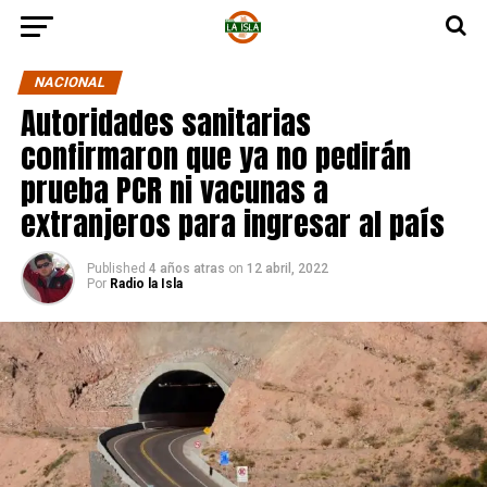
NACIONAL
Autoridades sanitarias
confirmaron que ya no pedirán
prueba PCR ni vacunas a
extranjeros para ingresar al país
Published
4 años atras
on
12 abril, 2022
Por
Radio la Isla