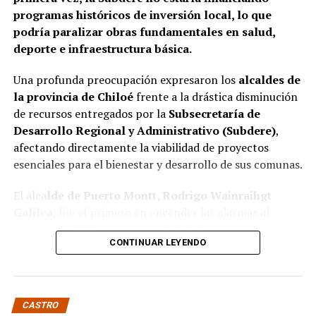
programas históricos de inversión local, lo que
podría paralizar obras fundamentales en salud,
deporte e infraestructura básica.
Una profunda preocupación expresaron los
alcaldes de
la provincia de Chiloé
frente a la drástica disminución
de recursos entregados por la
Subsecretaría de
Desarrollo Regional y Administrativo (Subdere)
,
afectando directamente la viabilidad de proyectos
esenciales para el bienestar y desarrollo de sus comunas.
El alca
lde de Puerto Montt, Rodrigo Wainraihgt
Galilea
, fue el primero en encender las alarmas al
denunciar públicamente que la Subdere no cuenta con
CONTINUAR LEYENDO
fondos para financiar iniciativas del Programa de
Mejoramiento Urbano (PMU) ni del Programa de
Mejoramiento de Barrios (PMB), a pesar de que muchas
ya estaban declaradas elegibles.
“Por primera vez en la
CASTRO
historia, la Subdere no tiene recursos para estos