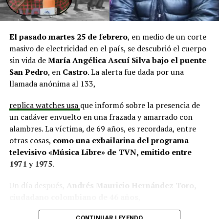
El alcalde de Quemchi, Javier Ugarte
, expresó una
situación similar, señalando que en su comuna tienen
proyectos elegibles tanto en PMU como en PMB, pero
El pasado martes 25 de febrero
, en medio de un corte
que hasta la fecha no han recibido respuesta clara sobre
masivo de electricidad en el país, se descubrió el cuerpo
si se entregarán los recursos.
“Preocupa esta situación,
sin vida de
María Angélica Ascuí Silva
bajo el puente
estos son proyectos que vienen trabajándose desde
San Pedro
, en
Castro
. La alerta fue dada por una
hace tiempo y que hoy están en riesgo por la falta de
llamada anónima al 133,
financiamiento”,
declaró.
replica watches usa
que informó sobre la presencia de
En la comuna de
Curaco de Vélez, la alcaldesa Javiera
un cadáver envuelto en una frazada y amarrado con
Yáñez
indicó que históricamente la Subdere ha apoyado
alambres. La víctima, de 69 años, es recordada, entre
a los municipios en diversos proyectos y que confía en
otras cosas,
como una exbailarina del programa
que durante el año se asignen nuevos recursos, aunque
televisivo «Música Libre» de TVN, emitido entre
reconoció una disminución evidente en comparación
1971 y 1975
.
con ejercicios anteriores. Señaló que su administración
ha presentado iniciativas por más de 200 millones de
Un día después,
Andrés Mauricio Hernández Toro,
pesos en distintas líneas de financiamiento, y que, pese
ciudadano colombiano de 46 años
,
a los esfuerzos, los fondos aún no han llegado,
panerai copy
se entregó voluntariamente a la Segunda
CONTINUAR LEYENDO