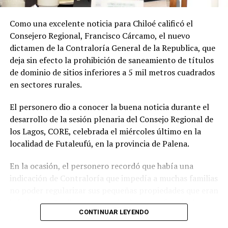
Soto Díaz también destacó su continuo apoyo a la
comunidad:
«En paralelo, he estado acompañando a
Como una excelente noticia para Chiloé calificó el
la comunidad en lo que fue su presentación al
Consejero Regional, Francisco Cárcamo, el nuevo
concejo municipal, donde ya evaluamos aportar a
dictamen de la Contraloría General de la Republica, que
este sueño con la futura compra de un terreno que
deja sin efecto la prohibición de saneamiento de títulos
permita el crecimiento de la escuela y así poder
de dominio de sitios inferiores a 5 mil metros cuadrados
albergar la enseñanza media que todos anhelamos.»
en sectores rurales.
«Es un orgullo aportar al sueño educativo de esta
El personero dio a conocer la buena noticia durante el
comunidad. Desde su equipo profesional han hecho
desarrollo de la sesión plenaria del Consejo Regional de
invaluables aportes a nuestra identidad. Son un
los Lagos, CORE, celebrada el miércoles último en la
grupo fantástico, con grandes liderazgos que hoy son
localidad de Futaleufú, en la provincia de Palena.
pioneros y vanguardistas en la educación rural de
nuestro país,»
concluyó.
En la ocasión, el personero recordó que había una
indicación de Contraloría que impedía a muchas familias
La gestión de Soto y la visita del Seremi de Educación
no poder regularizar sus pequeñas propiedades que eran
representan un paso significativo hacia la mejora y
inferiores a 5 mil metros cuadrados, pero fue el mismo
expansión de la educación en la península de Rilán,
CONTINUAR LEYENDO
organismo contralor que dispuso de otro dictamen la
atendiendo a las necesidades y aspiraciones de la
semana pasada, para dejar sin efecto la indicación