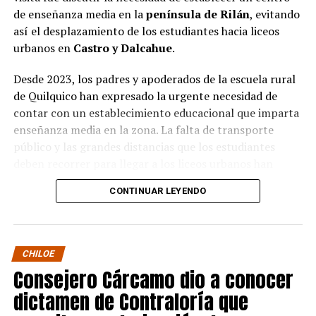
de enseñanza media en la
península de Rilán
, evitando
así el desplazamiento de los estudiantes hacia liceos
urbanos en
Castro y Dalcahue
.
Desde 2023, los padres y apoderados de la escuela rural
de Quilquico han expresado la urgente necesidad de
contar con un establecimiento educacional que imparta
enseñanza media en la zona. La falta de transporte
público y las grandes distancias que los estudiantes
deben recorrer para llegar a los liceos urbanos han
generado preocupaciones sobre el desapego familiar y el
CONTINUAR LEYENDO
aumento de la deserción escolar.
Durante la visita, el Seremi de Educación pudo conocer
de primera mano el proyecto educativo de la escuela, el
CHILOE
cual tiene una fuerte orientación cultural, ambiental e
Consejero Cárcamo dio a conocer
indígena. Los padres y apoderados presentaron sus
dictamen de Contraloría que
argumentos sobre la necesidad de avanzar en la
creación de un centro de enseñanza media en la