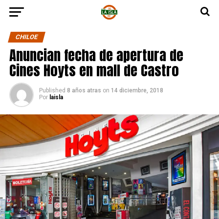
CHILOE
Anuncian fecha de apertura de
Cines Hoyts en mall de Castro
Published
8 años atras
on
14 diciembre, 2018
Por
laisla