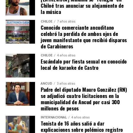
Chiloé tras anunciar su alejamiento de
de Bienes Raíces, pero su tramitación fue rechazada.
la música
El Consejero Francisco Cárcamo insistió que el nuevo
CHILOE
7 años atras
dictamen de Contraloría es una buena noticia para
Conocido comerciante ancuditano
celebró la perdida de ambos ojos de
muchas familias que desde hace un tiempo venían
joven manifestante que recibió disparos
tramitando la regularización de sus sitios, aunque ahora
de Carabineros
también tendrán que responder con algunos requisitos
como por ejemplo tener un periodo de ocupación de la
CHILOE
4 años atras
Escándalo por fiesta sexual en conocido
propiedad por más de 5 años.
local de karaoke de Castro
“Efectivamente al interpretar el dictamen de
Contraloría, si bien es cierto, permite nuevamente
ANCUD
3 años atras
Padre del diputado Mauro González (RN)
sanear sitios, sobre la propiedad particular en el
se adjudicó cuatro licitaciones en la
sector rural específicamente, viene con algunas
municipalidad de Ancud por casi 300
precisiones y van a ser más rigurosos en la
millones de pesos
ocupación material, es decir, la persona que quiera
sanear tiene que tener un inmueble construido
INTERNACIONAL
4 años atras
Tenista de 16 años salió a dar
sobre el sitio, tiene que estar cerrado, tiene que
explicaciones sobre polémico registro
estar conectado idealmente a los servicios básicos,