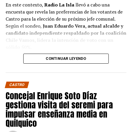
En este contexto,
Radio La Isla
llevó a cabo una
encuesta que revela las preferencias de los votantes de
Castro para la elección de su próximo jefe comunal.
Según el sondeo,
Juan Eduardo Vera, actual alcalde y
candidato independiente respaldado por la coalición
Chile Vamos, lidera la intención de voto con un
sólido 50%.
CONTINUAR LEYENDO
Baltazar Elgueta, candidato del Partido Socialista
(PS) por la coalición Contigo Chile Mejor, sigue en
segundo lugar con un 41% de apoyo, mientras que
Jaime Guerrero, candidato independiente por el
CASTRO
Partido socialcristiano, se sitúa en un distante 9%.
Concejal Enrique Soto Díaz
Estos resultados confirman, de algún modo, pese a que
gestiona visita del seremi para
no sean concluyentes, la fuerte presencia de Vera en la
impulsar enseñanza media en
política local, donde ha ejercido un liderazgo
Quilquico
significativo, respaldando su figura en otras de
potencial mayor envergadura como lo sería la eventual