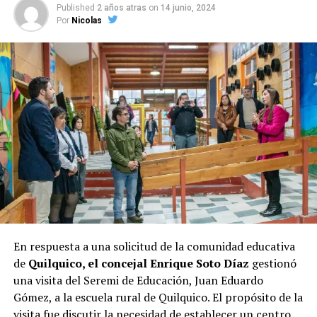
Published
2 años atras
on
14 junio, 2024
candidata a la presidencia, Evelyn Matthei
. Su gestión
Por
Nicolas
al frente del municipio parece haberle asegurado un
respaldo considerable entre los votantes, lo que se
refleja en la encuesta.
Las elecciones de octubre serán decisivas para Castro, y
los próximos días serán cruciales para todos los
candidatos en la recta final hacia las urnas.
En respuesta a una solicitud de la comunidad educativa
de
Quilquico, el concejal Enrique Soto Díaz
gestionó
una visita del Seremi de Educación, Juan Eduardo
Gómez, a la escuela rural de Quilquico. El propósito de la
visita fue discutir la necesidad de establecer un centro