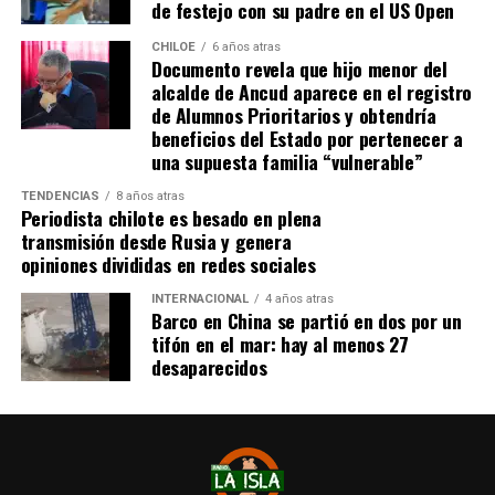
de festejo con su padre en el US Open
idealmente a agua potable, luz eléctrica y tener
dominio de ocupación material por más de 5 años,
CHILOE
6 años atras
Documento revela que hijo menor del
como lo dice la Ley”,
recalcó el consejero de la
alcalde de Ancud aparece en el registro
provincia de Chiloé.
de Alumnos Prioritarios y obtendría
beneficios del Estado por pertenecer a
Cabe recordar que el consejero Francisco Cárcamo había
una supuesta familia “vulnerable”
planteado esta inquietud el pasado 20 de marzo en el
TENDENCIAS
8 años atras
Consejo Regional, logrando el acuerdo de todos los
Periodista chilote es besado en plena
consejeros para oficiar al Ministerio del ramo e invitar a
transmisión desde Rusia y genera
la Seremi de Bienes Nacionales para informar de la
opiniones divididas en redes sociales
situación.
INTERNACIONAL
4 años atras
Barco en China se partió en dos por un
El personero indicó que la aplicación del dictamen de
tifón en el mar: hay al menos 27
Contraloría había generado una tremenda
desaparecidos
contradicción entre ministerios, dado que por un lado el
Ministerio de Bienes Nacionales no entregaba títulos de
dominio y por otra parte el Ministerio de Vivienda
llamaba a postular a subsidios habitaciones rurales,
recalcando que para acceder a este beneficio, se deben