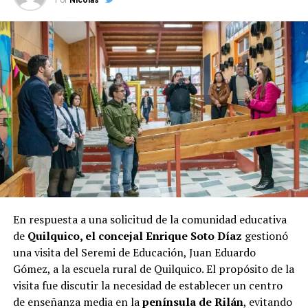
al frente del municipio parece haberle asegurado un
respaldo considerable entre los votantes, lo que se
refleja en la encuesta.
Las elecciones de octubre serán decisivas para Castro, y
los próximos días serán cruciales para todos los
candidatos en la recta final hacia las urnas.
En respuesta a una solicitud de la comunidad educativa
de
Quilquico, el concejal Enrique Soto Díaz
gestionó
una visita del Seremi de Educación, Juan Eduardo
Gómez, a la escuela rural de Quilquico. El propósito de la
visita fue discutir la necesidad de establecer un centro
de enseñanza media en la
península de Rilán
, evitando