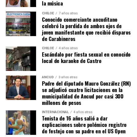
la música
El Consejero Francisco Cárcamo insistió que el nuevo
CHILOE
7 años atras
dictamen de Contraloría es una buena noticia para
Conocido comerciante ancuditano
celebró la perdida de ambos ojos de
muchas familias que desde hace un tiempo venían
joven manifestante que recibió disparos
tramitando la regularización de sus sitios, aunque ahora
de Carabineros
también tendrán que responder con algunos requisitos
como por ejemplo tener un periodo de ocupación de la
CHILOE
4 años atras
Escándalo por fiesta sexual en conocido
propiedad por más de 5 años.
local de karaoke de Castro
“Efectivamente al interpretar el dictamen de
Contraloría, si bien es cierto, permite nuevamente
ANCUD
3 años atras
Padre del diputado Mauro González (RN)
sanear sitios, sobre la propiedad particular en el
se adjudicó cuatro licitaciones en la
sector rural específicamente, viene con algunas
municipalidad de Ancud por casi 300
precisiones y van a ser más rigurosos en la
millones de pesos
ocupación material, es decir, la persona que quiera
sanear tiene que tener un inmueble construido
INTERNACIONAL
4 años atras
Tenista de 16 años salió a dar
sobre el sitio, tiene que estar cerrado, tiene que
explicaciones sobre polémico registro
estar conectado idealmente a los servicios básicos,
de festejo con su padre en el US Open
idealmente a agua potable, luz eléctrica y tener