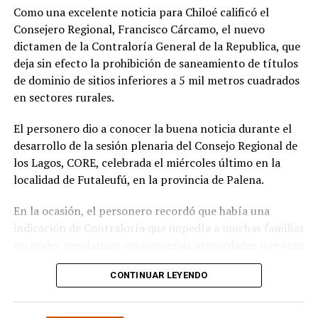
comunidad:
«En paralelo, he estado acompañando a
Como una excelente noticia para Chiloé calificó el
la comunidad en lo que fue su presentación al
Consejero Regional, Francisco Cárcamo, el nuevo
concejo municipal, donde ya evaluamos aportar a
dictamen de la Contraloría General de la Republica, que
este sueño con la futura compra de un terreno que
deja sin efecto la prohibición de saneamiento de títulos
permita el crecimiento de la escuela y así poder
de dominio de sitios inferiores a 5 mil metros cuadrados
albergar la enseñanza media que todos anhelamos.»
en sectores rurales.
«Es un orgullo aportar al sueño educativo de esta
El personero dio a conocer la buena noticia durante el
comunidad. Desde su equipo profesional han hecho
desarrollo de la sesión plenaria del Consejo Regional de
invaluables aportes a nuestra identidad. Son un
los Lagos, CORE, celebrada el miércoles último en la
grupo fantástico, con grandes liderazgos que hoy son
localidad de Futaleufú, en la provincia de Palena.
pioneros y vanguardistas en la educación rural de
nuestro país,»
concluyó.
En la ocasión, el personero recordó que había una
indicación de Contraloría que impedía a muchas familias
La gestión de Soto y la visita del Seremi de Educación
no poder regularizar sus pequeñas propiedades que eran
representan un paso significativo hacia la mejora y
inferiores a 5 mil metros cuadrados, pero fue el mismo
expansión de la educación en la península de Rilán,
CONTINUAR LEYENDO
organismo contralor que dispuso de otro dictamen la
atendiendo a las necesidades y aspiraciones de la
semana pasada, para dejar sin efecto la indicación
comunidad educativa local.
anterior.