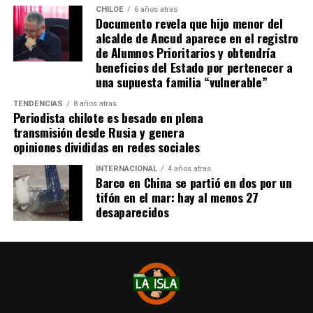
dominio de ocupación material por más de 5 años,
CHILOE
6 años atras
Documento revela que hijo menor del
como lo dice la Ley”,
recalcó el consejero de la
alcalde de Ancud aparece en el registro
provincia de Chiloé.
de Alumnos Prioritarios y obtendría
beneficios del Estado por pertenecer a
Cabe recordar que el consejero Francisco Cárcamo había
una supuesta familia “vulnerable”
planteado esta inquietud el pasado 20 de marzo en el
TENDENCIAS
8 años atras
Consejo Regional, logrando el acuerdo de todos los
Periodista chilote es besado en plena
consejeros para oficiar al Ministerio del ramo e invitar a
transmisión desde Rusia y genera
la Seremi de Bienes Nacionales para informar de la
opiniones divididas en redes sociales
situación.
INTERNACIONAL
4 años atras
Barco en China se partió en dos por un
El personero indicó que la aplicación del dictamen de
tifón en el mar: hay al menos 27
Contraloría había generado una tremenda
desaparecidos
contradicción entre ministerios, dado que por un lado el
Ministerio de Bienes Nacionales no entregaba títulos de
dominio y por otra parte el Ministerio de Vivienda
llamaba a postular a subsidios habitaciones rurales,
recalcando que para acceder a este beneficio, se deben
tener los títulos de dominio de los sitios.