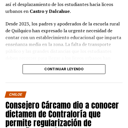
así el desplazamiento de los estudiantes hacia liceos
urbanos en
Castro y Dalcahue
.
Desde 2023, los padres y apoderados de la escuela rural
de Quilquico han expresado la urgente necesidad de
contar con un establecimiento educacional que imparta
enseñanza media en la zona. La falta de transporte
público y las grandes distancias que los estudiantes
deben recorrer para llegar a los liceos urbanos han
generado preocupaciones sobre el desapego familiar y el
CONTINUAR LEYENDO
aumento de la deserción escolar.
Durante la visita, el Seremi de Educación pudo conocer
de primera mano el proyecto educativo de la escuela, el
CHILOE
cual tiene una fuerte orientación cultural, ambiental e
Consejero Cárcamo dio a conocer
indígena. Los padres y apoderados presentaron sus
dictamen de Contraloría que
argumentos sobre la necesidad de avanzar en la
creación de un centro de enseñanza media en la
permite regularización de
península de Rilán.