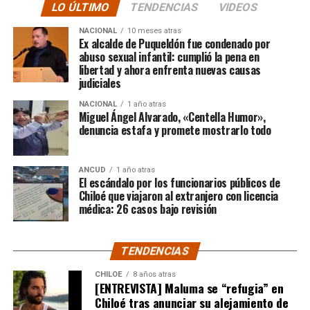
LO ÚLTIMO
TENDENCIAS
VIDEOS
“En su minuto, lamentablemente hubo un dictamen
NACIONAL
10 meses atras
de Contraloría que prohibía los saneamientos de
Ex alcalde de Puqueldón fue condenado por
abuso sexual infantil: cumplió la pena en
sitios, sobre la Ley 2.695, y eso lo consideramos una
libertad y ahora enfrenta nuevas causas
medida injusta por un caso particular que ocurrió en
judiciales
Santiago y que estaba afectando a la gente de
NACIONAL
1 año atras
nuestra provincia. Afortunadamente un nuevo
Miguel Ángel Alvarado, «Centella Humor»,
dictamen de Contraloría General de la República
denuncia estafa y promete mostrarlo todo
deja sin efecto esa resolución y va a permitir
nuevamente que todas las carpetas de saneamiento
ANCUD
1 año atras
de títulos de dominios sobre la propiedad particular,
El escándalo por los funcionarios públicos de
vuelvan a seguir su tramitación y puedan obtener su
Chiloé que viajaron al extranjero con licencia
título de dominio”,
médica: 26 casos bajo revisión
expresó el Consejero Cárcamo.
Recordó que, en un caso puntual, un vecino de la
TENDENCIAS
comuna de Castro, que tenía un expediente que cumplía
con todos los antecedentes técnicos, administrativos y
CHILOE
8 años atras
[ENTREVISTA] Maluma se “refugia” en
jurídicos, solo le faltaba la inscripción en el Conservador
Chiloé tras anunciar su alejamiento de
de Bienes Raíces, pero su tramitación fue rechazada.