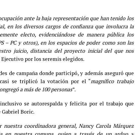
ocupación ante la baja representación que han tenido los
al, en los diversos cargos de confianza que involucra la
temente electo, evidenciándose de manera pública los
PS – PC y otros), en los espacios de poder como son las
tro juicio, distancia del proyecto inicial del que nos
l Ejecutivo por los seremis elegidos.
ades de campaña donde participó, y además aseguró que
casi se triplicó la votación por el “
magnífico trabajo
congregó a más de
100 personas
”.
inclusivo se autorespalda y felicita por el trabajo que
 Gabriel Boric.
or nuestra coordinadora general, Nancy Carola Márquez
da en nuestra comuna, quien a través de un arduo y