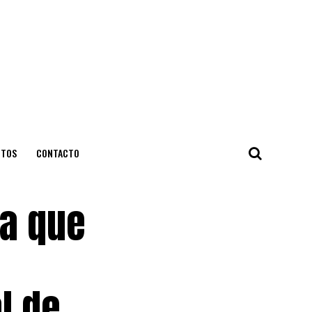
NTOS
CONTACTO
ra que
l de