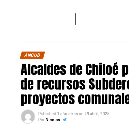
ANCUD
Alcaldes de Chiloé 
de recursos Subdere
proyectos comunale
Published
1 año atras
on
29 abril, 2025
Por
Nicolas