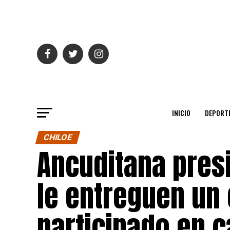
INICIO
DEPORT
CHILOE
Ancuditana pres
le entreguen un
participado en 