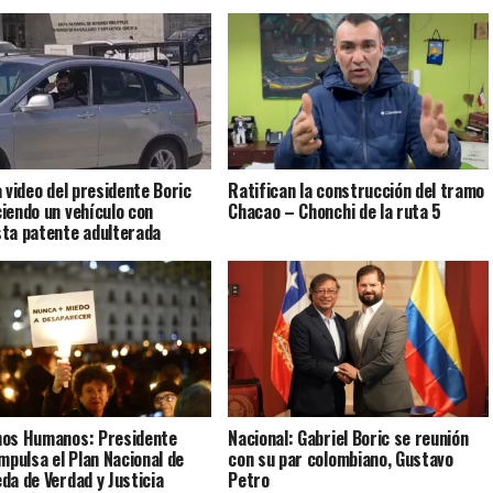
a video del presidente Boric
Ratifican la construcción del tramo
iendo un vehículo con
Chacao – Chonchi de la ruta 5
ta patente adulterada
os Humanos: Presidente
Nacional: Gabriel Boric se reunión
impulsa el Plan Nacional de
con su par colombiano, Gustavo
da de Verdad y Justicia
Petro