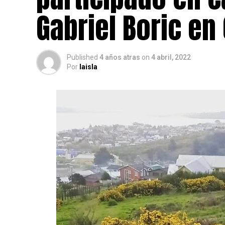
Gabriel Boric en
Published
4 años atras
on
4 abril, 2022
Por
laisla