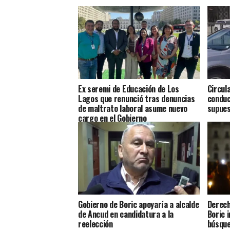
Ex seremi de Educación de Los
Circul
Lagos que renunció tras denuncias
conduc
de maltrato laboral asume nuevo
supues
cargo en el Gobierno
Gobierno de Boric apoyaría a alcalde
Derech
de Ancud en candidatura a la
Boric 
reelección
búsque