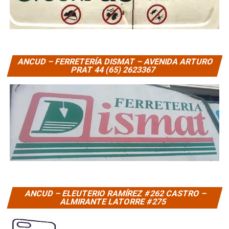
ANCUD – FERRETERÍA DISMAT – AVENIDA ARTURO
PRAT 44 (65) 2623367
ANCUD – ELEUTERIO RAMÍREZ #262 CASTRO –
ALMIRANTE LATORRE #275