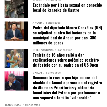
resuena desde todo Chiloé, cuna del apoyo recibido por
CHILOE
4 años atras
Escándalo por fiesta sexual en conocido
parte de Camila Gómez, hasta nuestro lejano norte. Es
local de karaoke de Castro
que, a diferencia del conocido dicho, en este caso, todos
los caminos conducen a… La Moneda y, mientras se
espera ese gesto por parte de la madre del pequeño
ANCUD
3 años atras
Padre del diputado Mauro González (RN)
Tomás, los pasos siguen quemando los pies de Fernando
se adjudicó cuatro licitaciones en la
en pos de que cada kilómetro recorrido, signifique más
municipalidad de Ancud por casi 300
que una llegada a Santiago, un arribo a la cura de su hijo
millones de pesos
Dante.
INTERNACIONAL
4 años atras
Tenista de 16 años salió a dar
Actualmente, Gómez se encuentra en Santiago
explicaciones sobre polémico registro
realizando trámites y participando como invitada en
de festejo con su padre en el US Open
distintos medios de comunicación. Aunque aún no tiene
una fecha exacta para su viaje a Estados Unidos, donde
CHILOE
6 años atras
Documento revela que hijo menor del
se administra el medicamento, indicó que esperan
alcalde de Ancud aparece en el registro
realizarlo «a mediados de junio».
de Alumnos Prioritarios y obtendría
beneficios del Estado por pertenecer a
Cabe destacar que, pese a que se logró reunir el dinero y,
una supuesta familia “vulnerable”
por ende, la meta se cumplió, continúan circulando por
TENDENCIAS
8 años atras