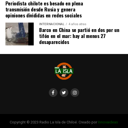
redes sociales, eventos a beneficios de Tomás Ross.
Periodista chilote es besado en plena
transmisión desde Rusia y genera
¿Como ayudar?
opiniones divididas en redes sociales
Instagram, Dante_contra_duchenne
INTERNACIONAL
4 años atras
Fernando Jara (padre)
Barco en China se partió en dos por un
19.968.680-1
tifón en el mar: hay al menos 27
Banco Falabella, cuenta corriente
desaparecidos
11510154944
fernandokine1998@gmail.com
Copyright © 2023 Radio La Isla de Chiloé. Creado por
Innovaideas