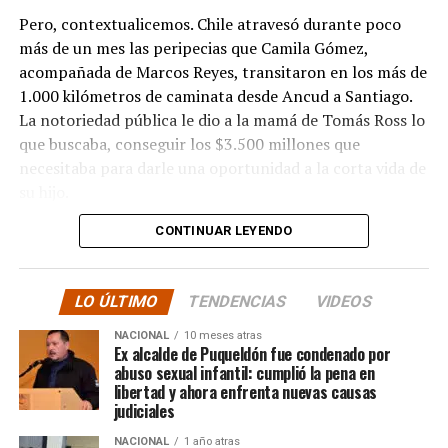
Pero, contextualicemos. Chile atravesó durante poco
más de un mes las peripecias que Camila Gómez,
acompañada de Marcos Reyes, transitaron en los más de
1.000 kilómetros de caminata desde Ancud a Santiago.
La notoriedad pública le dio a la mamá de Tomás Ross lo
que buscaba, conseguir los $3.500 millones que
necesitaba para darle una oportunidad a la corta vida de
su hijo.
CONTINUAR LEYENDO
La solidaridad y empatía de los chilenos en cada paso
recorrido fue tanta que el objetivo no solo se alcanzó,
sino que se superó con creces. De hecho, el último
LO ÚLTIMO
TENDENCIAS
VIDEOS
cómputo dado a conocer reveló la suma total de
$3.689.545.200.
NACIONAL
10 meses atras
Ex alcalde de Puqueldón fue condenado por
abuso sexual infantil: cumplió la pena en
Según Camila Gómez, el excedente de casi $200
libertad y ahora enfrenta nuevas causas
millones sería destinado
para los costos médicos
judiciales
asociados al suministro del Elevidys «porque los 3.500
NACIONAL
1 año atras