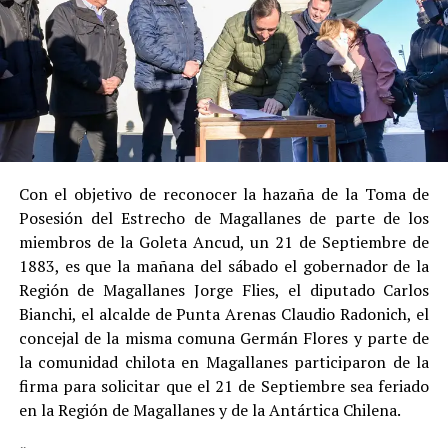
Su
colaboración sustancial con la investigación
,
al admitir los hechos.
Su
conducta anterior irreprochable
, al no
registrar antecedentes penales previos.
Estas circunstancias jurídicas, sumadas al
procedimiento abreviado, redujeron la posibilidad de un
cumplimiento efectivo en recinto penitenciario.
Con el objetivo de reconocer la hazaña de la Toma de
Posesión del Estrecho de Magallanes de parte de los
Indemnización a la víctima y nueva investigación
miembros de la Goleta Ancud, un 21 de Septiembre de
por ocultamiento de bienes
1883, es que la mañana del sábado el gobernador de la
Región de Magallanes Jorge Flies, el diputado Carlos
En el ámbito civil, el
Juzgado de Letras de Castro
dictó
Bianchi, el alcalde de Punta Arenas Claudio Radonich, el
en
septiembre de 2023
una sentencia que obliga a
concejal de la misma comuna Germán Flores y parte de
Pedro Montecinos a
pagar una indemnización total de
la comunidad chilota en Magallanes participaron de la
$120 millones
por concepto de daño moral:
firma para solicitar que el 21 de Septiembre sea feriado
en la Región de Magallanes y de la Antártica Chilena.
$80 millones
a favor de la víctima.