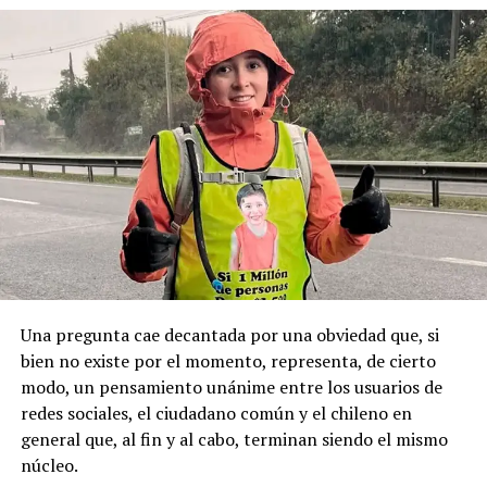
Sumado a esto, el alcalde Radonich, indicó que “lo que
de Puqueldón, donde Montecinos ejerció como
buscamos es que esta fecha sea un feriado regional
autoridad y mantenía vínculos con sectores políticos
permanente y se haga justicia con esta posesión
locales, principalmente de derecha.
geopolítica que es tan importante”.
Pese a la gravedad a la gravedad de los hechos, no se
Recordemos que el 21 de Septiembre de 1883 se produjo
registraron declaraciones públicas de su partido ni
la Toma de Posesión del Estrecho de Magallanes, donde
sanciones políticas posteriores.
el capitán Juan Guillermos y 23 tripulantes a bordo de la
Goleta de Guerra Ancud de la Armada tomaron posesión
de estas tierras patagónicas donde izaron la bandera
nacional declarando este territorio como parte de Chile.
Una pregunta cae decantada por una obviedad que, si
bien no existe por el momento, representa, de cierto
modo, un pensamiento unánime entre los usuarios de
redes sociales, el ciudadano común y el chileno en
general que, al fin y al cabo, terminan siendo el mismo
núcleo.