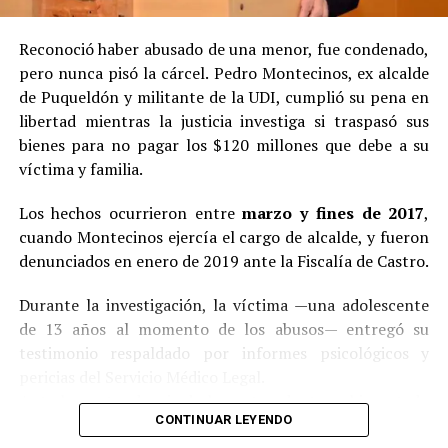
Reconoció haber abusado de una menor, fue condenado,
pero nunca pisó la cárcel. Pedro Montecinos, ex alcalde
de Puqueldón y militante de la UDI, cumplió su pena en
libertad mientras la justicia investiga si traspasó sus
bienes para no pagar los $120 millones que debe a su
víctima y familia.
Los hechos ocurrieron entre
marzo y fines de 2017
,
cuando Montecinos ejercía el cargo de alcalde, y fueron
denunciados en enero de 2019 ante la Fiscalía de Castro.
Durante la investigación, la víctima —una adolescente
de 13 años al momento de los abusos— entregó su
testimonio respaldado por informes psicológicos y
pericias del Servicio Médico Legal.
Ante la contundencia de los antecedentes, el imputado
CONTINUAR LEYENDO
aceptó los cargos
en un procedimiento abreviado,