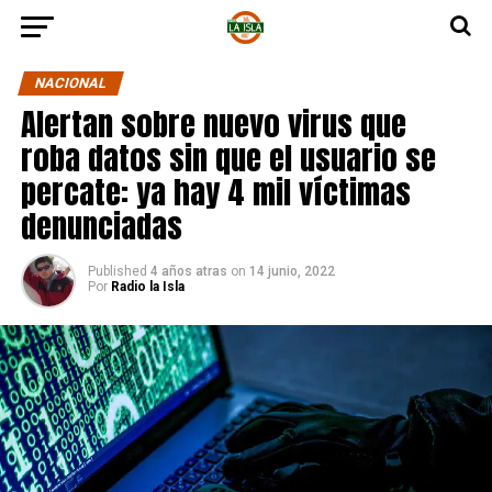
NACIONAL
Alertan sobre nuevo virus que
roba datos sin que el usuario se
percate: ya hay 4 mil víctimas
denunciadas
Published
4 años atras
on
14 junio, 2022
Por
Radio la Isla