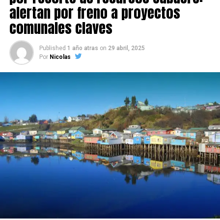
alertan por freno a proyectos
comunales claves
Published
1 año atras
on
29 abril, 2025
Por
Nicolas