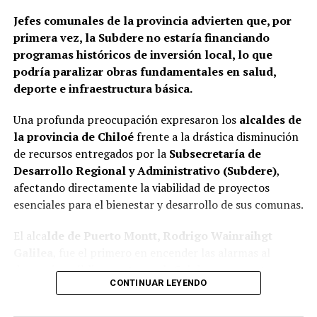
Jefes comunales de la provincia advierten que, por
primera vez, la Subdere no estaría financiando
programas históricos de inversión local, lo que
podría paralizar obras fundamentales en salud,
deporte e infraestructura básica.
Una profunda preocupación expresaron los
alcaldes de
la provincia de Chiloé
frente a la drástica disminución
de recursos entregados por la
Subsecretaría de
Desarrollo Regional y Administrativo (Subdere)
,
afectando directamente la viabilidad de proyectos
esenciales para el bienestar y desarrollo de sus comunas.
El alca
lde de Puerto Montt, Rodrigo Wainraihgt
Galilea
, fue el primero en encender las alarmas al
denunciar públicamente que la Subdere no cuenta con
CONTINUAR LEYENDO
fondos para financiar iniciativas del Programa de
Mejoramiento Urbano (PMU) ni del Programa de