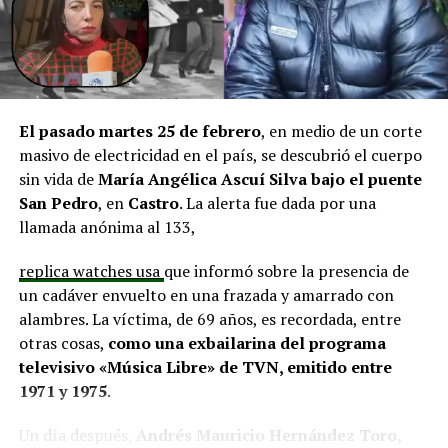
y el cierre perimetral del Club Deportivo Aucar, obras
fundamentales para el desarrollo comunitario.
El alcalde de Quemchi, Javier Ugarte
, expresó una
situación similar, señalando que en su comuna tienen
proyectos elegibles tanto en PMU como en PMB, pero
El pasado martes 25 de febrero
, en medio de un corte
que hasta la fecha no han recibido respuesta clara sobre
masivo de electricidad en el país, se descubrió el cuerpo
si se entregarán los recursos.
“Preocupa esta situación,
sin vida de
María Angélica Ascuí Silva
bajo el puente
estos son proyectos que vienen trabajándose desde
San Pedro
, en
Castro
. La alerta fue dada por una
hace tiempo y que hoy están en riesgo por la falta de
llamada anónima al 133,
financiamiento”,
declaró.
replica watches usa
que informó sobre la presencia de
En la comuna de
Curaco de Vélez, la alcaldesa Javiera
un cadáver envuelto en una frazada y amarrado con
Yáñez
indicó que históricamente la Subdere ha apoyado
alambres. La víctima, de 69 años, es recordada, entre
a los municipios en diversos proyectos y que confía en
otras cosas,
como una exbailarina del programa
que durante el año se asignen nuevos recursos, aunque
televisivo «Música Libre» de TVN, emitido entre
reconoció una disminución evidente en comparación
1971 y 1975
.
con ejercicios anteriores. Señaló que su administración
ha presentado iniciativas por más de 200 millones de
Un día después,
Andrés Mauricio Hernández Toro,