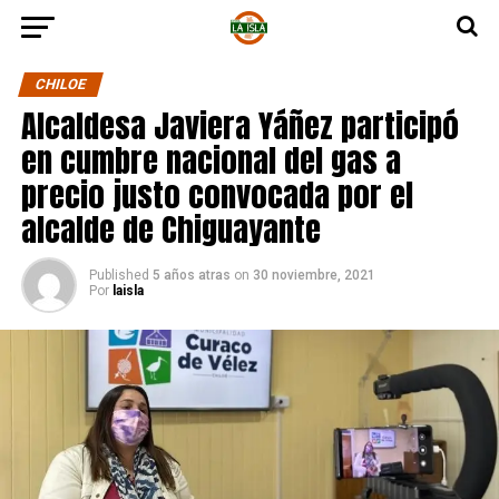
CHILOE
Alcaldesa Javiera Yáñez participó
en cumbre nacional del gas a
precio justo convocada por el
alcalde de Chiguayante
Published
5 años atras
on
30 noviembre, 2021
Por
laisla