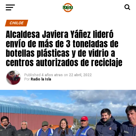
CHILOE
Alcaldesa Javiera Yáñez lideró
envío de más de 3 toneladas de
botellas plásticas y de vidrio a
centros autorizados de reciclaje
Published
4 años atras
on
22 abril, 2022
Por
Radio la Isla