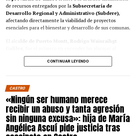
de recursos entregados por la
Subsecretaría de
Desarrollo Regional y Administrativo (Subdere)
,
afectando directamente la viabilidad de proyectos
esenciales para el bienestar y desarrollo de sus comunas.
El alca
lde de Puerto Montt, Rodrigo Wainraihgt
Galilea
, fue el primero en encender las alarmas al
denunciar públicamente que la Subdere no cuenta con
CONTINUAR LEYENDO
fondos para financiar iniciativas del Programa de
Mejoramiento Urbano (PMU) ni del Programa de
Mejoramiento de Barrios (PMB), a pesar de que muchas
ya estaban declaradas elegibles.
“Por primera vez en la
CASTRO
historia, la Subdere no tiene recursos para estos
«Ningún ser humano merece
programas fundamentales”,
afirmó el edil de la capital
recibir un abuso y tanta agresión
regional de Los Lagos.
sin ninguna excusa»: hija de María
Sus pares de Chiloé respaldaron sus declaraciones,
Angélica Ascuí pide justicia tras
manifestando su inquietud por el impacto que esta
situación tendrá en sus comunas.
El alcalde de