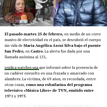
y el cierre perimetral del Club Deportivo Aucar, obras
fundamentales para el desarrollo comunitario.
El alcalde de Quemchi, Javier Ugarte
, expresó una
situación similar, señalando que en su comuna tienen
proyectos elegibles tanto en PMU como en PMB, pero
El pasado martes 25 de febrero
, en medio de un corte
que hasta la fecha no han recibido respuesta clara sobre
masivo de electricidad en el país, se descubrió el cuerpo
si se entregarán los recursos.
“Preocupa esta situación,
sin vida de
María Angélica Ascuí Silva
bajo el puente
estos son proyectos que vienen trabajándose desde
San Pedro
, en
Castro
. La alerta fue dada por una
hace tiempo y que hoy están en riesgo por la falta de
llamada anónima al 133,
financiamiento”,
declaró.
replica watches usa
que informó sobre la presencia de
En la comuna de
Curaco de Vélez, la alcaldesa Javiera
un cadáver envuelto en una frazada y amarrado con
Yáñez
indicó que históricamente la Subdere ha apoyado
alambres. La víctima, de 69 años, es recordada, entre
a los municipios en diversos proyectos y que confía en
otras cosas,
como una exbailarina del programa
que durante el año se asignen nuevos recursos, aunque
televisivo «Música Libre» de TVN, emitido entre
reconoció una disminución evidente en comparación
1971 y 1975
.
con ejercicios anteriores. Señaló que su administración
ha presentado iniciativas por más de 200 millones de
Un día después,
Andrés Mauricio Hernández Toro,