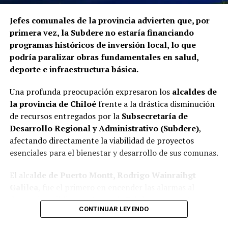
Jefes comunales de la provincia advierten que, por
primera vez, la Subdere no estaría financiando
programas históricos de inversión local, lo que
podría paralizar obras fundamentales en salud,
deporte e infraestructura básica.
Una profunda preocupación expresaron los
alcaldes de
la provincia de Chiloé
frente a la drástica disminución
de recursos entregados por la
Subsecretaría de
Desarrollo Regional y Administrativo (Subdere)
,
afectando directamente la viabilidad de proyectos
esenciales para el bienestar y desarrollo de sus comunas.
El alca
lde de Puerto Montt, Rodrigo Wainraihgt
Galilea
, fue el primero en encender las alarmas al
denunciar públicamente que la Subdere no cuenta con
CONTINUAR LEYENDO
fondos para financiar iniciativas del Programa de
Mejoramiento Urbano (PMU) ni del Programa de