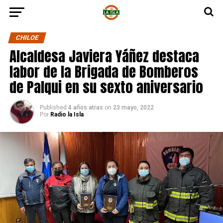
CHILOE
Alcaldesa Javiera Yáñez destaca
labor de la Brigada de Bomberos
de Palqui en su sexto aniversario
Published
4 años atras
on
23 mayo, 2022
Por
Radio la Isla