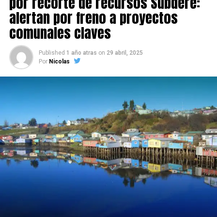
por recorte de recursos Subdere:
alertan por freno a proyectos
comunales claves
Published
1 año atras
on
29 abril, 2025
Por
Nicolas