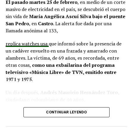
proyectos elegibles tanto en PMU como en PMB, pero
El pasado martes 25 de febrero
, en medio de un corte
que hasta la fecha no han recibido respuesta clara sobre
masivo de electricidad en el país, se descubrió el cuerpo
si se entregarán los recursos.
“Preocupa esta situación,
sin vida de
María Angélica Ascuí Silva
bajo el puente
estos son proyectos que vienen trabajándose desde
San Pedro
, en
Castro
. La alerta fue dada por una
hace tiempo y que hoy están en riesgo por la falta de
llamada anónima al 133,
financiamiento”,
declaró.
replica watches usa
que informó sobre la presencia de
En la comuna de
Curaco de Vélez, la alcaldesa Javiera
un cadáver envuelto en una frazada y amarrado con
Yáñez
indicó que históricamente la Subdere ha apoyado
alambres. La víctima, de 69 años, es recordada, entre
a los municipios en diversos proyectos y que confía en
otras cosas,
como una exbailarina del programa
que durante el año se asignen nuevos recursos, aunque
televisivo «Música Libre» de TVN, emitido entre
reconoció una disminución evidente en comparación
1971 y 1975
.
con ejercicios anteriores. Señaló que su administración
ha presentado iniciativas por más de 200 millones de
Un día después,
Andrés Mauricio Hernández Toro,
pesos en distintas líneas de financiamiento, y que, pese
ciudadano colombiano de 46 años
,
a los esfuerzos, los fondos aún no han llegado,
panerai copy
se entregó voluntariamente a la Segunda
generando preocupación en su equipo municipal.
CONTINUAR LEYENDO
Comisaría de Carabineros de Castro, confesando el
Desde
Puqueldón, el alcalde Alejandro Cárdenas
crimen.
La Fiscalía solicitó la ampliación de su