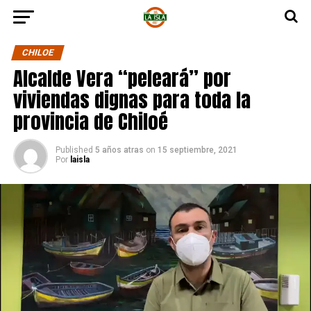
CHILOE
Alcalde Vera “peleará” por
viviendas dignas para toda la
provincia de Chiloé
Published
5 años atras
on
15 septiembre, 2021
Por
laisla