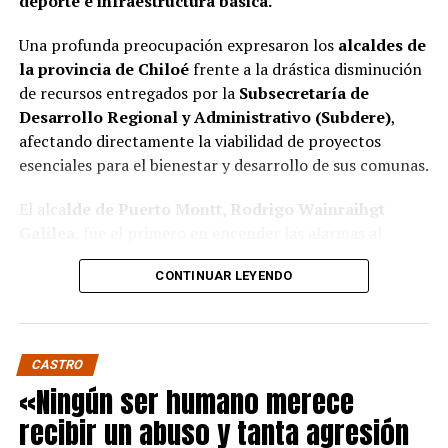
deporte e infraestructura básica.
Una profunda preocupación expresaron los
alcaldes de
la provincia de Chiloé
frente a la drástica disminución
de recursos entregados por la
Subsecretaría de
Desarrollo Regional y Administrativo (Subdere)
,
afectando directamente la viabilidad de proyectos
esenciales para el bienestar y desarrollo de sus comunas.
El alca
lde de Puerto Montt, Rodrigo Wainraihgt
Galilea
, fue el primero en encender las alarmas al
denunciar públicamente que la Subdere no cuenta con
CONTINUAR LEYENDO
fondos para financiar iniciativas del Programa de
Mejoramiento Urbano (PMU) ni del Programa de
Mejoramiento de Barrios (PMB), a pesar de que muchas
ya estaban declaradas elegibles.
“Por primera vez en la
CASTRO
historia, la Subdere no tiene recursos para estos
«Ningún ser humano merece
programas fundamentales”,
afirmó el edil de la capital
recibir un abuso y tanta agresión
regional de Los Lagos.