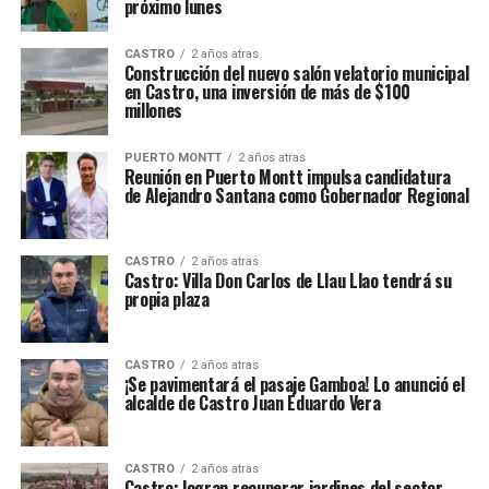
próximo lunes
CASTRO
2 años atras
Construcción del nuevo salón velatorio municipal
en Castro, una inversión de más de $100
millones
PUERTO MONTT
2 años atras
Reunión en Puerto Montt impulsa candidatura
de Alejandro Santana como Gobernador Regional
CASTRO
2 años atras
Castro: Villa Don Carlos de Llau Llao tendrá su
propia plaza
CASTRO
2 años atras
¡Se pavimentará el pasaje Gamboa! Lo anunció el
alcalde de Castro Juan Eduardo Vera
CASTRO
2 años atras
Castro: logran recuperar jardines del sector