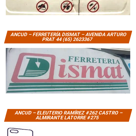
ANCUD – FERRETERÍA DISMAT – AVENIDA ARTURO
PRAT 44 (65) 2623367
ANCUD – ELEUTERIO RAMÍREZ #262 CASTRO –
ALMIRANTE LATORRE #275