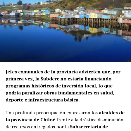
El informe fue elaborado mediante el cruce de registros
de la Superintendencia de Seguridad Social, Fonasa y el
Servicio Nacional de Migraciones, a requerimiento de la
Contraloría. Hasta el momento, ninguna de las
instituciones mencionadas ha informado si ha iniciado
procedimientos disciplinarios ni ha emitido
declaraciones sobre los casos detectados.
La Contraloría ha anunciado que continuará con las
Jefes comunales de la provincia advierten que, por
fiscalizaciones y solicitará antecedentes a cada
primera vez, la Subdere no estaría financiando
organismo involucrado para determinar las
programas históricos de inversión local, lo que
responsabilidades administrativas correspondientes.
podría paralizar obras fundamentales en salud,
deporte e infraestructura básica.
Una profunda preocupación expresaron los
alcaldes de
la provincia de Chiloé
frente a la drástica disminución
de recursos entregados por la
Subsecretaría de