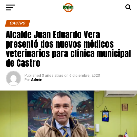
CASTRO
Alcalde Juan Eduardo Vera
presentó dos nuevos médicos
veterinarios para clínica municipal
de Castro
Published
3 años atras
on
6 diciembre, 2023
Por
Admin