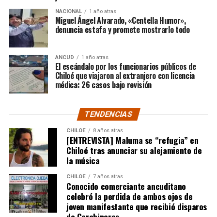
Santiago y que estaba afectando a la gente de
NACIONAL
1 año atras
nuestra provincia. Afortunadamente un nuevo
Miguel Ángel Alvarado, «Centella Humor»,
dictamen de Contraloría General de la República
denuncia estafa y promete mostrarlo todo
deja sin efecto esa resolución y va a permitir
nuevamente que todas las carpetas de saneamiento
ANCUD
1 año atras
de títulos de dominios sobre la propiedad particular,
El escándalo por los funcionarios públicos de
vuelvan a seguir su tramitación y puedan obtener su
Chiloé que viajaron al extranjero con licencia
título de dominio”,
médica: 26 casos bajo revisión
expresó el Consejero Cárcamo.
Recordó que, en un caso puntual, un vecino de la
TENDENCIAS
comuna de Castro, que tenía un expediente que cumplía
con todos los antecedentes técnicos, administrativos y
CHILOE
8 años atras
[ENTREVISTA] Maluma se “refugia” en
jurídicos, solo le faltaba la inscripción en el Conservador
Chiloé tras anunciar su alejamiento de
de Bienes Raíces, pero su tramitación fue rechazada.
la música
El Consejero Francisco Cárcamo insistió que el nuevo
CHILOE
7 años atras
dictamen de Contraloría es una buena noticia para
Conocido comerciante ancuditano
celebró la perdida de ambos ojos de
muchas familias que desde hace un tiempo venían
joven manifestante que recibió disparos
tramitando la regularización de sus sitios, aunque ahora
de Carabineros