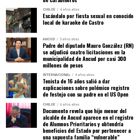
también tendrán que responder con algunos requisitos
como por ejemplo tener un periodo de ocupación de la
CHILOE
4 años atras
Escándalo por fiesta sexual en conocido
propiedad por más de 5 años.
local de karaoke de Castro
“Efectivamente al interpretar el dictamen de
Contraloría, si bien es cierto, permite nuevamente
ANCUD
3 años atras
Padre del diputado Mauro González (RN)
sanear sitios, sobre la propiedad particular en el
se adjudicó cuatro licitaciones en la
sector rural específicamente, viene con algunas
municipalidad de Ancud por casi 300
precisiones y van a ser más rigurosos en la
millones de pesos
ocupación material, es decir, la persona que quiera
sanear tiene que tener un inmueble construido
INTERNACIONAL
4 años atras
Tenista de 16 años salió a dar
sobre el sitio, tiene que estar cerrado, tiene que
explicaciones sobre polémico registro
estar conectado idealmente a los servicios básicos,
de festejo con su padre en el US Open
idealmente a agua potable, luz eléctrica y tener
dominio de ocupación material por más de 5 años,
CHILOE
6 años atras
Documento revela que hijo menor del
como lo dice la Ley”,
recalcó el consejero de la
alcalde de Ancud aparece en el registro
provincia de Chiloé.
de Alumnos Prioritarios y obtendría
beneficios del Estado por pertenecer a
Cabe recordar que el consejero Francisco Cárcamo había
una supuesta familia “vulnerable”