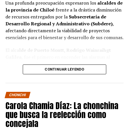
Una profunda preocupación expresaron los
alcaldes de
la provincia de Chiloé
frente a la drástica disminución
de recursos entregados por la
Subsecretaría de
Desarrollo Regional y Administrativo (Subdere)
,
afectando directamente la viabilidad de proyectos
esenciales para el bienestar y desarrollo de sus comunas.
El alca
lde de Puerto Montt, Rodrigo Wainraihgt
Galilea
, fue el primero en encender las alarmas al
denunciar públicamente que la Subdere no cuenta con
CONTINUAR LEYENDO
fondos para financiar iniciativas del Programa de
Mejoramiento Urbano (PMU) ni del Programa de
Mejoramiento de Barrios (PMB), a pesar de que muchas
ya estaban declaradas elegibles.
“Por primera vez en la
CHONCHI
historia, la Subdere no tiene recursos para estos
Carola Chamia Díaz: La chonchina
programas fundamentales”,
afirmó el edil de la capital
que busca la reelección como
regional de Los Lagos.
concejala
Sus pares de Chiloé respaldaron sus declaraciones,