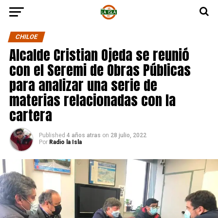
CHILOE
Alcalde Cristian Ojeda se reunió
con el Seremi de Obras Públicas
para analizar una serie de
materias relacionadas con la
cartera
Published
4 años atras
on
28 julio, 2022
Por
Radio la Isla