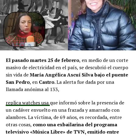
agregando que en su comuna tienen iniciativas
aprobadas que aún esperan financiamiento, como la
infraestructura del Club Deportivo Bernardo O’Higgins
y el cierre perimetral del Club Deportivo Aucar, obras
fundamentales para el desarrollo comunitario.
El alcalde de Quemchi, Javier Ugarte
, expresó una
situación similar, señalando que en su comuna tienen
proyectos elegibles tanto en PMU como en PMB, pero
El pasado martes 25 de febrero
, en medio de un corte
que hasta la fecha no han recibido respuesta clara sobre
masivo de electricidad en el país, se descubrió el cuerpo
si se entregarán los recursos.
“Preocupa esta situación,
sin vida de
María Angélica Ascuí Silva
bajo el puente
estos son proyectos que vienen trabajándose desde
San Pedro
, en
Castro
. La alerta fue dada por una
hace tiempo y que hoy están en riesgo por la falta de
llamada anónima al 133,
financiamiento”,
declaró.
replica watches usa
que informó sobre la presencia de
En la comuna de
Curaco de Vélez, la alcaldesa Javiera
un cadáver envuelto en una frazada y amarrado con
Yáñez
indicó que históricamente la Subdere ha apoyado
alambres. La víctima, de 69 años, es recordada, entre
a los municipios en diversos proyectos y que confía en
otras cosas,
como una exbailarina del programa
que durante el año se asignen nuevos recursos, aunque
televisivo «Música Libre» de TVN, emitido entre