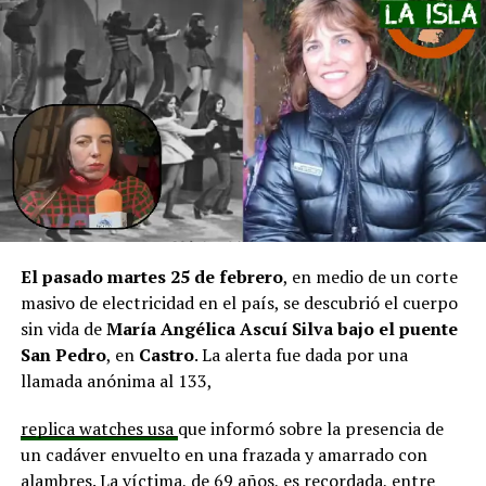
pero que se ha solicitado priorizar proyectos que estén
en línea con una disminución de los montos disponibles,
agregando que en su comuna tienen iniciativas
aprobadas que aún esperan financiamiento, como la
infraestructura del Club Deportivo Bernardo O’Higgins
y el cierre perimetral del Club Deportivo Aucar, obras
fundamentales para el desarrollo comunitario.
El alcalde de Quemchi, Javier Ugarte
, expresó una
situación similar, señalando que en su comuna tienen
proyectos elegibles tanto en PMU como en PMB, pero
El pasado martes 25 de febrero
, en medio de un corte
que hasta la fecha no han recibido respuesta clara sobre
masivo de electricidad en el país, se descubrió el cuerpo
si se entregarán los recursos.
“Preocupa esta situación,
sin vida de
María Angélica Ascuí Silva
bajo el puente
estos son proyectos que vienen trabajándose desde
San Pedro
, en
Castro
. La alerta fue dada por una
hace tiempo y que hoy están en riesgo por la falta de
llamada anónima al 133,
financiamiento”,
declaró.
replica watches usa
que informó sobre la presencia de
En la comuna de
Curaco de Vélez, la alcaldesa Javiera
un cadáver envuelto en una frazada y amarrado con
Yáñez
indicó que históricamente la Subdere ha apoyado
alambres. La víctima, de 69 años, es recordada, entre