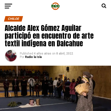
CHILOE
Alcalde Alex Gómez Aguilar
participó en encuentro de arte
textil indígena en Dalcahue
Published
4 años atras
on
8 abril, 2022
Por
Radio la Isla