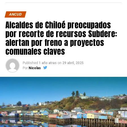
ANCUD
Alcaldes de Chiloé preocupados
por recorte de recursos Subdere:
alertan por freno a proyectos
comunales claves
Published
1 año atras
on
29 abril, 2025
Por
Nicolas