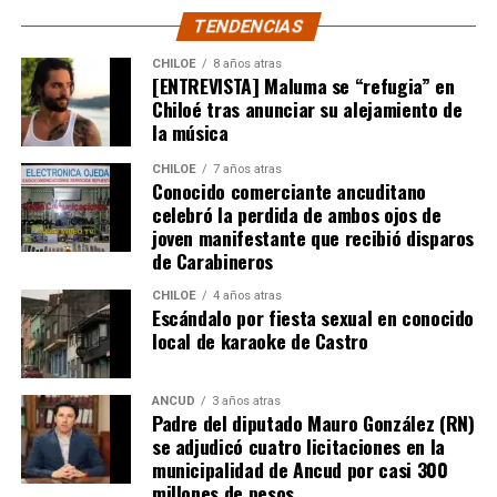
TENDENCIAS
CHILOE
8 años atras
[ENTREVISTA] Maluma se “refugia” en
Chiloé tras anunciar su alejamiento de
la música
CHILOE
7 años atras
Conocido comerciante ancuditano
celebró la perdida de ambos ojos de
joven manifestante que recibió disparos
de Carabineros
CHILOE
4 años atras
Escándalo por fiesta sexual en conocido
local de karaoke de Castro
ANCUD
3 años atras
Padre del diputado Mauro González (RN)
se adjudicó cuatro licitaciones en la
municipalidad de Ancud por casi 300
millones de pesos