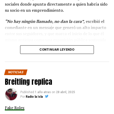
sociales donde apunta directamente a quien habría sido
su socio en un emprendimiento.
“No hay ningún llamado, no dan la cara”,
escribió el
comediante en un mensaje que generó un alto impacto
entre sus seguidores, y que marca el inicio de lo que él
mismo anticipa como una exposición pública sostenida
en el tiempo.
CONTINUAR LEYENDO
“Hola a todos, ya ha
pasado más casi dos mes
NOTICIAS
y no hay ningún llamado
Breitling replica
de cuando darán la cara
para pagar lo que yo con
Published
1 año atras
on
28 abril, 2025
Por
Radio la Isla
tanto sacrificio se hizo.”
Fake Rolex