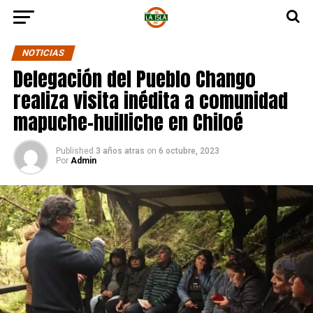
NOTICIAS
Delegación del Pueblo Chango
realiza visita inédita a comunidad
mapuche-huilliche en Chiloé
Published
3 años atras
on
6 octubre, 2023
Por
Admin