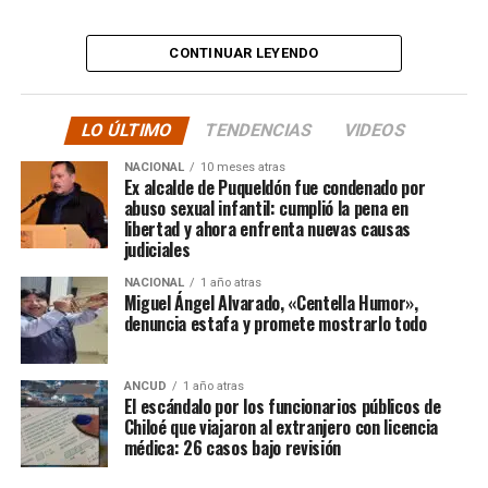
“
Desde ya comienzo en
tele y donde sea para
CONTINUAR LEYENDO
hacer justicia.”
LO ÚLTIMO
TENDENCIAS
VIDEOS
El posteo cierra con un mensaje de agradecimiento a
NACIONAL
10 meses atras
quienes lo han acompañado desde que compartió lo
Ex alcalde de Puqueldón fue condenado por
ocurrido:
abuso sexual infantil: cumplió la pena en
libertad y ahora enfrenta nuevas causas
judiciales
“Gracias a todos por el
NACIONAL
1 año atras
apoyo!!!!”
Miguel Ángel Alvarado, «Centella Humor»,
denuncia estafa y promete mostrarlo todo
Por el momento, las personas aludidas no han emitido
ANCUD
1 año atras
declaraciones públicas. La historia, según Centella,
El escándalo por los funcionarios públicos de
recién comienza y, el mencionado posteo, ha generado
Chiloé que viajaron al extranjero con licencia
médica: 26 casos bajo revisión
comentarios de todo tipo, en su gran mayoría, a favor
del humorista de Punta Arenas.