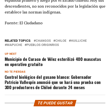
española primero y luego por el Estado chileno. Hoy sus
descendientes, no son reconocidos por la legislación que
establece las normas indígenas.
Fuente: El Ciudadano
RELATED TOPICS:
CHANGOS
CHILOE
HUILLICHE
MAPUCHE
PUEBLOS ORIGINRIOS
UP NEXT
Municipio de Curaco de Vélez esterilizó 400 mascotas
en operativo gratuito
NO TE PIERDAS
Control biológico del gusano blanco: Gobernador
Patricio Vallespín anunció que se hará una prueba con
300 productores de Chiloé durante 24 meses
TE PUEDE GUSTAR