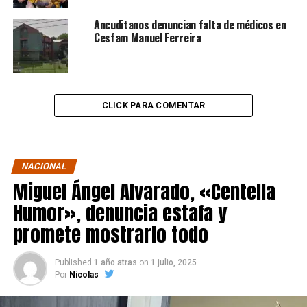
Ancuditanos denuncian falta de médicos en
Cesfam Manuel Ferreira
CLICK PARA COMENTAR
NACIONAL
Miguel Ángel Alvarado, «Centella
Humor», denuncia estafa y
promete mostrarlo todo
Published
1 año atras
on
1 julio, 2025
Por
Nicolas