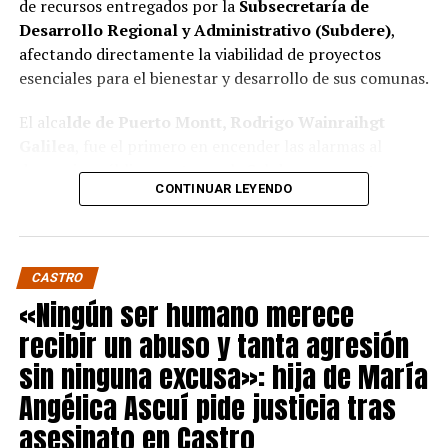
de recursos entregados por la
Subsecretaría de
Desarrollo Regional y Administrativo (Subdere)
,
afectando directamente la viabilidad de proyectos
esenciales para el bienestar y desarrollo de sus comunas.
El alca
lde de Puerto Montt, Rodrigo Wainraihgt
Galilea
, fue el primero en encender las alarmas al
denunciar públicamente que la Subdere no cuenta con
CONTINUAR LEYENDO
fondos para financiar iniciativas del Programa de
Mejoramiento Urbano (PMU) ni del Programa de
Mejoramiento de Barrios (PMB), a pesar de que muchas
ya estaban declaradas elegibles.
“Por primera vez en la
CASTRO
historia, la Subdere no tiene recursos para estos
«Ningún ser humano merece
programas fundamentales”,
afirmó el edil de la capital
recibir un abuso y tanta agresión
regional de Los Lagos.
sin ninguna excusa»: hija de María
Sus pares de Chiloé respaldaron sus declaraciones,
Angélica Ascuí pide justicia tras
manifestando su inquietud por el impacto que esta
asesinato en Castro
situación tendrá en sus comunas.
El alcalde de