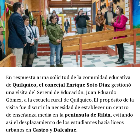
Las elecciones de octubre serán decisivas para Castro, y
los próximos días serán cruciales para todos los
candidatos en la recta final hacia las urnas.
En respuesta a una solicitud de la comunidad educativa
de
Quilquico, el concejal Enrique Soto Díaz
gestionó
una visita del Seremi de Educación, Juan Eduardo
Gómez, a la escuela rural de Quilquico. El propósito de la
visita fue discutir la necesidad de establecer un centro
de enseñanza media en la
península de Rilán
, evitando
así el desplazamiento de los estudiantes hacia liceos
urbanos en
Castro y Dalcahue
.