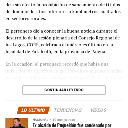
este sueño con la futura compra de un terreno que
deja sin efecto la prohibición de saneamiento de títulos
permita el crecimiento de la escuela y así poder
de dominio de sitios inferiores a 5 mil metros cuadrados
albergar la enseñanza media que todos anhelamos.»
en sectores rurales.
«Es un orgullo aportar al sueño educativo de esta
El personero dio a conocer la buena noticia durante el
comunidad. Desde su equipo profesional han hecho
desarrollo de la sesión plenaria del Consejo Regional de
invaluables aportes a nuestra identidad. Son un
los Lagos, CORE, celebrada el miércoles último en la
grupo fantástico, con grandes liderazgos que hoy son
localidad de Futaleufú, en la provincia de Palena.
pioneros y vanguardistas en la educación rural de
nuestro país,»
concluyó.
En la ocasión, el personero recordó que había una
indicación de Contraloría que impedía a muchas familias
La gestión de Soto y la visita del Seremi de Educación
no poder regularizar sus pequeñas propiedades que eran
representan un paso significativo hacia la mejora y
inferiores a 5 mil metros cuadrados, pero fue el mismo
expansión de la educación en la península de Rilán,
CONTINUAR LEYENDO
organismo contralor que dispuso de otro dictamen la
atendiendo a las necesidades y aspiraciones de la
semana pasada, para dejar sin efecto la indicación
comunidad educativa local.
anterior.
LO ÚLTIMO
TENDENCIAS
VIDEOS
“En su minuto, lamentablemente hubo un dictamen
NACIONAL
10 meses atras
de Contraloría que prohibía los saneamientos de
Ex alcalde de Puqueldón fue condenado por