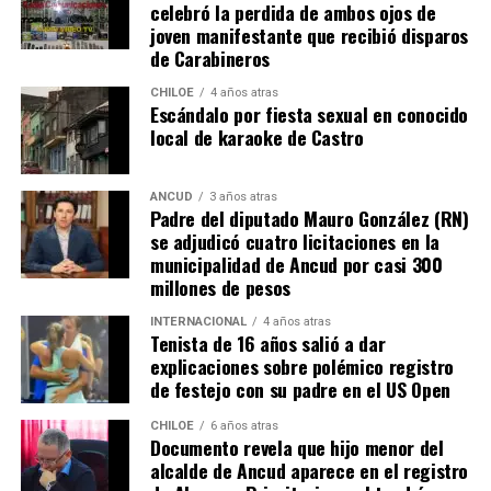
celebró la perdida de ambos ojos de
muchas familias que desde hace un tiempo venían
joven manifestante que recibió disparos
tramitando la regularización de sus sitios, aunque ahora
de Carabineros
también tendrán que responder con algunos requisitos
como por ejemplo tener un periodo de ocupación de la
CHILOE
4 años atras
Escándalo por fiesta sexual en conocido
propiedad por más de 5 años.
local de karaoke de Castro
“Efectivamente al interpretar el dictamen de
Contraloría, si bien es cierto, permite nuevamente
ANCUD
3 años atras
Padre del diputado Mauro González (RN)
sanear sitios, sobre la propiedad particular en el
se adjudicó cuatro licitaciones en la
sector rural específicamente, viene con algunas
municipalidad de Ancud por casi 300
precisiones y van a ser más rigurosos en la
millones de pesos
ocupación material, es decir, la persona que quiera
sanear tiene que tener un inmueble construido
INTERNACIONAL
4 años atras
Tenista de 16 años salió a dar
sobre el sitio, tiene que estar cerrado, tiene que
explicaciones sobre polémico registro
estar conectado idealmente a los servicios básicos,
de festejo con su padre en el US Open
idealmente a agua potable, luz eléctrica y tener
dominio de ocupación material por más de 5 años,
CHILOE
6 años atras
Documento revela que hijo menor del
como lo dice la Ley”,
recalcó el consejero de la
alcalde de Ancud aparece en el registro
provincia de Chiloé.