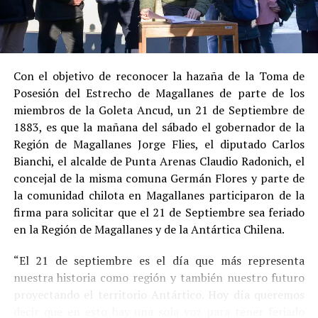
registrar antecedentes penales previos.
Estas circunstancias jurídicas, sumadas al
procedimiento abreviado, redujeron la posibilidad de un
cumplimiento efectivo en recinto penitenciario.
Con el objetivo de reconocer la hazaña de la Toma de
Posesión del Estrecho de Magallanes de parte de los
Indemnización a la víctima y nueva investigación
miembros de la Goleta Ancud, un 21 de Septiembre de
por ocultamiento de bienes
1883, es que la mañana del sábado el gobernador de la
Región de Magallanes Jorge Flies, el diputado Carlos
En el ámbito civil, el
Juzgado de Letras de Castro
dictó
Bianchi, el alcalde de Punta Arenas Claudio Radonich, el
en
septiembre de 2023
una sentencia que obliga a
concejal de la misma comuna Germán Flores y parte de
Pedro Montecinos a
pagar una indemnización total de
la comunidad chilota en Magallanes participaron de la
$120 millones
por concepto de daño moral:
firma para solicitar que el 21 de Septiembre sea feriado
en la Región de Magallanes y de la Antártica Chilena.
$80 millones
a favor de la víctima.
“El 21 de septiembre es el día que más representa
$40 millones
a favor de su madre.
nuestra historia como región y también nuestro futuro
Sin embargo, la Fiscalía abrió una nueva línea
proyectando el territorio Antártico. Hoy día queremos
investigativa luego de que se detectaran presuntas
decir que en esto hay una sola voz para tener feriado