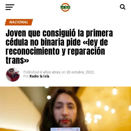
NACIONAL
Joven que consiguió la primera
cédula no binaria pide «ley de
reconocimiento y reparación
trans»
Published
4 años atras
on
20 octubre, 2022
Por
Radio la Isla