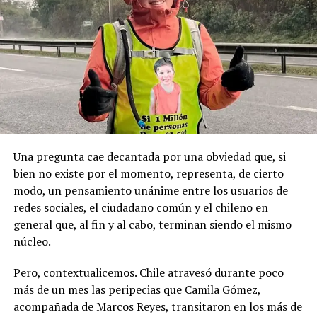
Pese a la gravedad a la gravedad de los hechos, no se
Recordemos que el 21 de Septiembre de 1883 se produjo
registraron declaraciones públicas de su partido ni
la Toma de Posesión del Estrecho de Magallanes, donde
sanciones políticas posteriores.
el capitán Juan Guillermos y 23 tripulantes a bordo de la
Goleta de Guerra Ancud de la Armada tomaron posesión
de estas tierras patagónicas donde izaron la bandera
nacional declarando este territorio como parte de Chile.
Una pregunta cae decantada por una obviedad que, si
bien no existe por el momento, representa, de cierto
modo, un pensamiento unánime entre los usuarios de
redes sociales, el ciudadano común y el chileno en
general que, al fin y al cabo, terminan siendo el mismo
núcleo.
Pero, contextualicemos. Chile atravesó durante poco
más de un mes las peripecias que Camila Gómez,
acompañada de Marcos Reyes, transitaron en los más de