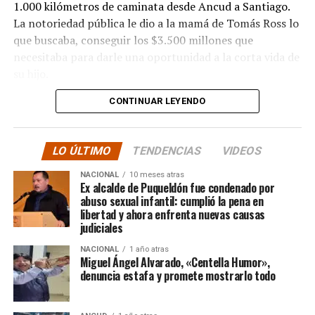
1.000 kilómetros de caminata desde Ancud a Santiago.
La notoriedad pública le dio a la mamá de Tomás Ross lo
que buscaba, conseguir los $3.500 millones que
necesitaba para darle una oportunidad a la corta vida de
su hijo.
CONTINUAR LEYENDO
La solidaridad y empatía de los chilenos en cada paso
recorrido fue tanta que el objetivo no solo se alcanzó,
sino que se superó con creces. De hecho, el último
LO ÚLTIMO
TENDENCIAS
VIDEOS
cómputo dado a conocer reveló la suma total de
$3.689.545.200.
NACIONAL
10 meses atras
Ex alcalde de Puqueldón fue condenado por
abuso sexual infantil: cumplió la pena en
Según Camila Gómez, el excedente de casi $200
libertad y ahora enfrenta nuevas causas
millones sería destinado
para los costos médicos
judiciales
asociados al suministro del Elevidys «porque los 3.500
NACIONAL
1 año atras
millones
solo incluye el frasco del fármaco y no los
Miguel Ángel Alvarado, «Centella Humor»,
otros gastos relacionados con los tres meses del
denuncia estafa y promete mostrarlo todo
tratamiento
«, indicó a Meganonoticias.cl