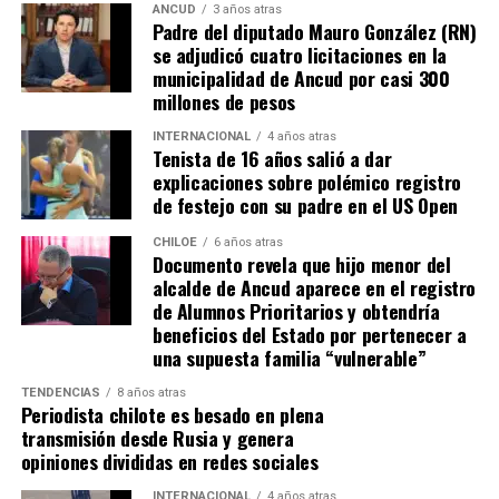
espera ese gesto por parte de la madre del pequeño
ANCUD
3 años atras
Padre del diputado Mauro González (RN)
Tomás, los pasos siguen quemando los pies de Fernando
se adjudicó cuatro licitaciones en la
en pos de que cada kilómetro recorrido, signifique más
municipalidad de Ancud por casi 300
que una llegada a Santiago, un arribo a la cura de su hijo
millones de pesos
Dante.
INTERNACIONAL
4 años atras
Tenista de 16 años salió a dar
Actualmente, Gómez se encuentra en Santiago
explicaciones sobre polémico registro
realizando trámites y participando como invitada en
de festejo con su padre en el US Open
distintos medios de comunicación. Aunque aún no tiene
una fecha exacta para su viaje a Estados Unidos, donde
CHILOE
6 años atras
Documento revela que hijo menor del
se administra el medicamento, indicó que esperan
alcalde de Ancud aparece en el registro
realizarlo «a mediados de junio».
de Alumnos Prioritarios y obtendría
beneficios del Estado por pertenecer a
Cabe destacar que, pese a que se logró reunir el dinero y,
una supuesta familia “vulnerable”
por ende, la meta se cumplió, continúan circulando por
TENDENCIAS
8 años atras
redes sociales, eventos a beneficios de Tomás Ross.
Periodista chilote es besado en plena
transmisión desde Rusia y genera
¿Como ayudar?
opiniones divididas en redes sociales
Instagram, Dante_contra_duchenne
INTERNACIONAL
4 años atras