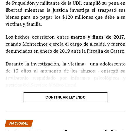
de Puqueldón y militante de la UDI, cumplió su pena en
libertad mientras la justicia investiga si traspasó sus
bienes para no pagar los $120 millones que debe a su
víctima y familia.
Los hechos ocurrieron entre
marzo y fines de 2017
,
cuando Montecinos ejercía el cargo de alcalde, y fueron
denunciados en enero de 2019 ante la Fiscalía de Castro.
Durante la investigación, la víctima —una adolescente
de 13 años al momento de los abusos— entregó su
testimonio respaldado por informes psicológicos y
pericias del Servicio Médico Legal.
Ante la contundencia de los antecedentes, el imputado
CONTINUAR LEYENDO
aceptó los cargos
en un procedimiento abreviado,
reconociendo su responsabilidad en los hechos.
La condena y el cumplimiento en libertad
NACIONAL