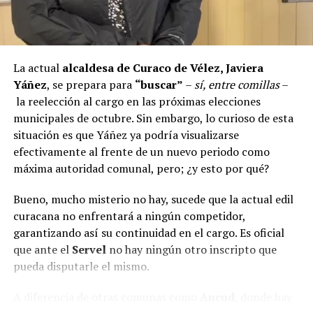
proyectos elegibles tanto en PMU como en PMB, pero
que hasta la fecha no han recibido respuesta clara sobre
si se entregarán los recursos.
“Preocupa esta situación,
estos son proyectos que vienen trabajándose desde
La actual
alcaldesa de Curaco de Vélez, Javiera
hace tiempo y que hoy están en riesgo por la falta de
Yáñez
, se prepara para
“buscar”
–
sí, entre comillas
–
financiamiento”,
declaró.
la reelección al cargo en las próximas elecciones
municipales de octubre. Sin embargo, lo curioso de esta
En la comuna de
Curaco de Vélez, la alcaldesa Javiera
situación es que Yáñez ya podría visualizarse
Yáñez
indicó que históricamente la Subdere ha apoyado
efectivamente al frente de un nuevo periodo como
a los municipios en diversos proyectos y que confía en
máxima autoridad comunal, pero; ¿y esto por qué?
que durante el año se asignen nuevos recursos, aunque
reconoció una disminución evidente en comparación
Bueno, mucho misterio no hay, sucede que la actual edil
con ejercicios anteriores. Señaló que su administración
curacana no enfrentará a ningún competidor,
ha presentado iniciativas por más de 200 millones de
garantizando así su continuidad en el cargo. Es oficial
pesos en distintas líneas de financiamiento, y que, pese
que ante el
Servel
no hay ningún otro inscripto que
a los esfuerzos, los fondos aún no han llegado,
pueda disputarle el mismo.
generando preocupación en su equipo municipal.
A diferencia de otras comunas como
Ancud
, donde hay
Desde
Puqueldón, el alcalde Alejandro Cárdenas