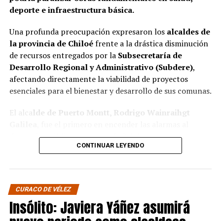
deporte e infraestructura básica.
Una profunda preocupación expresaron los
alcaldes de
la provincia de Chiloé
frente a la drástica disminución
de recursos entregados por la
Subsecretaría de
Desarrollo Regional y Administrativo (Subdere)
,
afectando directamente la viabilidad de proyectos
esenciales para el bienestar y desarrollo de sus comunas.
El alca
lde de Puerto Montt, Rodrigo Wainraihgt
Galilea
, fue el primero en encender las alarmas al
denunciar públicamente que la Subdere no cuenta con
CONTINUAR LEYENDO
fondos para financiar iniciativas del Programa de
Mejoramiento Urbano (PMU) ni del Programa de
Mejoramiento de Barrios (PMB), a pesar de que muchas
ya estaban declaradas elegibles.
“Por primera vez en la
CURACO DE VÉLEZ
historia, la Subdere no tiene recursos para estos
Insólito: Javiera Yáñez asumirá
programas fundamentales”,
afirmó el edil de la capital
regional de Los Lagos.