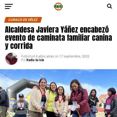
CURACO DE VÉLEZ
Alcaldesa Javiera Yáñez encabezó
evento de caminata familiar canina
y corrida
Published
4 años atras
on
17 septiembre, 2022
Por
Radio la Isla