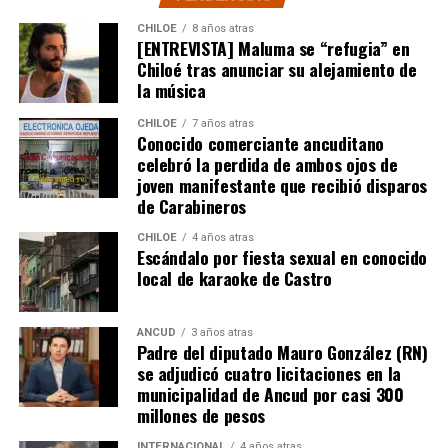
anterior.
Puerto Montt,
por su parte, habría recibido un
CHILOE
8 años atras
93% más de fondos en igual periodo. También se
[ENTREVISTA] Maluma se “refugia” en
Chiloé tras anunciar su alejamiento de
subrayan inversiones emblemáticas en la región, como
la música
la construcción de nuevos edificios consistoriales en
Chaitén y Dalcahue
, ambos financiados en un 60% por
CHILOE
7 años atras
la Subdere, con más de 5.900 millones de pesos y 4.400
Conocido comerciante ancuditano
celebró la perdida de ambos ojos de
millones de pesos, respectivamente.
joven manifestante que recibió disparos
de Carabineros
La minuta afirma que estos avances reflejan una apuesta
por la equidad territorial, y que se continuará apoyando
CHILOE
4 años atras
Escándalo por fiesta sexual en conocido
a las comunas con mayores necesidades, aunque en la
local de karaoke de Castro
práctica, los alcaldes coinciden en que el actual
escenario genera incertidumbre y podría traducirse en
la paralización de iniciativas prioritarias para el
ANCUD
3 años atras
Padre del diputado Mauro González (RN)
desarrollo local.
se adjudicó cuatro licitaciones en la
municipalidad de Ancud por casi 300
“Se
guimos trabajando con esperanza, pero sin
millones de pesos
certezas”
, concluyó el alcalde de Quemchi, reflejando el
sentimiento generalizado entre los ediles de Chiloé ante
INTERNACIONAL
4 años atras