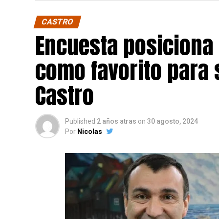
CASTRO
Encuesta posiciona
como favorito para 
Castro
Published
2 años atras
on
30 agosto, 2024
Por
Nicolas