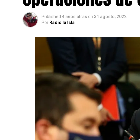
Published
4 años atras
on
31 agosto, 2022
Por
Radio la Isla