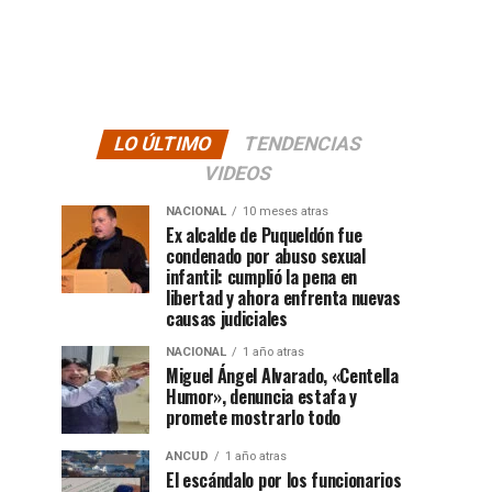
LO ÚLTIMO
TENDENCIAS
VIDEOS
NACIONAL
10 meses atras
Ex alcalde de Puqueldón fue
condenado por abuso sexual
infantil: cumplió la pena en
libertad y ahora enfrenta nuevas
causas judiciales
NACIONAL
1 año atras
Miguel Ángel Alvarado, «Centella
Humor», denuncia estafa y
promete mostrarlo todo
ANCUD
1 año atras
El escándalo por los funcionarios