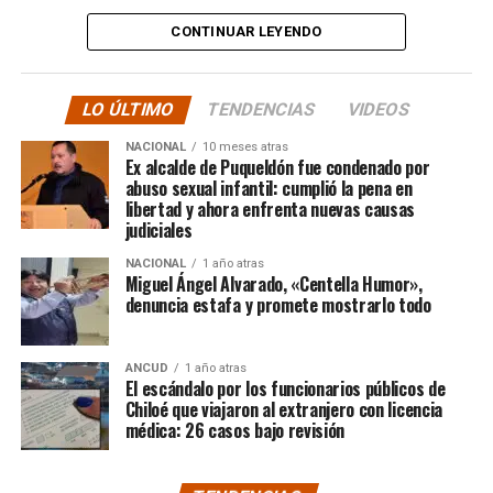
tele y donde sea para
CONTINUAR LEYENDO
hacer justicia.”
LO ÚLTIMO
TENDENCIAS
VIDEOS
El posteo cierra con un mensaje de agradecimiento a
NACIONAL
10 meses atras
quienes lo han acompañado desde que compartió lo
Ex alcalde de Puqueldón fue condenado por
ocurrido:
abuso sexual infantil: cumplió la pena en
libertad y ahora enfrenta nuevas causas
judiciales
“Gracias a todos por el
NACIONAL
1 año atras
apoyo!!!!”
Miguel Ángel Alvarado, «Centella Humor»,
denuncia estafa y promete mostrarlo todo
Por el momento, las personas aludidas no han emitido
ANCUD
1 año atras
declaraciones públicas. La historia, según Centella,
El escándalo por los funcionarios públicos de
recién comienza y, el mencionado posteo, ha generado
Chiloé que viajaron al extranjero con licencia
médica: 26 casos bajo revisión
comentarios de todo tipo, en su gran mayoría, a favor
del humorista de Punta Arenas.