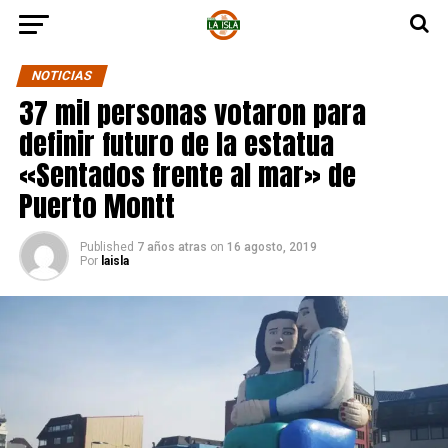
NOTICIAS
37 mil personas votaron para
definir futuro de la estatua
«Sentados frente al mar» de
Puerto Montt
Published
7 años atras
on
16 agosto, 2019
Por
laisla