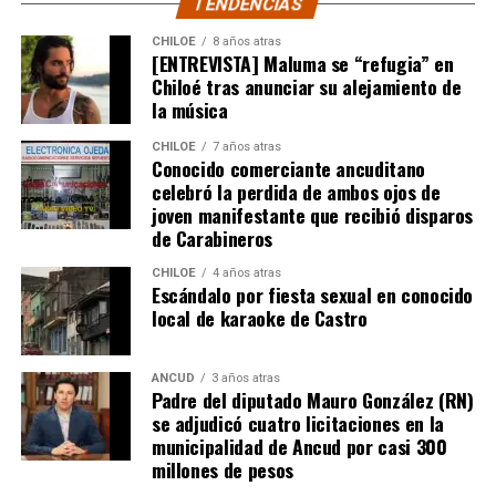
TENDENCIAS
CHILOE
8 años atras
[ENTREVISTA] Maluma se “refugia” en
Chiloé tras anunciar su alejamiento de
la música
CHILOE
7 años atras
Conocido comerciante ancuditano
celebró la perdida de ambos ojos de
joven manifestante que recibió disparos
de Carabineros
CHILOE
4 años atras
Escándalo por fiesta sexual en conocido
local de karaoke de Castro
ANCUD
3 años atras
Padre del diputado Mauro González (RN)
se adjudicó cuatro licitaciones en la
municipalidad de Ancud por casi 300
millones de pesos