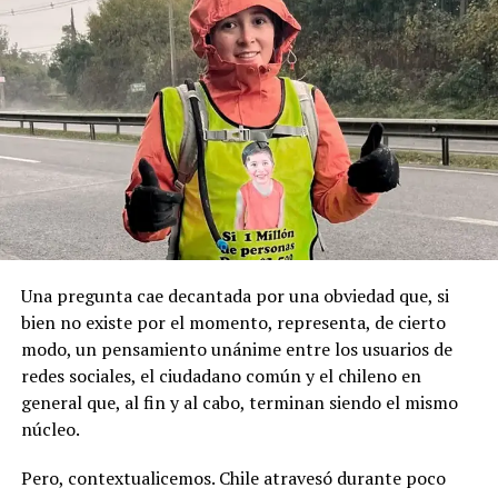
permanente y se haga justicia con esta posesión
locales, principalmente de derecha.
geopolítica que es tan importante”.
Pese a la gravedad a la gravedad de los hechos, no se
Recordemos que el 21 de Septiembre de 1883 se produjo
registraron declaraciones públicas de su partido ni
la Toma de Posesión del Estrecho de Magallanes, donde
sanciones políticas posteriores.
el capitán Juan Guillermos y 23 tripulantes a bordo de la
Goleta de Guerra Ancud de la Armada tomaron posesión
de estas tierras patagónicas donde izaron la bandera
nacional declarando este territorio como parte de Chile.
Una pregunta cae decantada por una obviedad que, si
bien no existe por el momento, representa, de cierto
modo, un pensamiento unánime entre los usuarios de
redes sociales, el ciudadano común y el chileno en
general que, al fin y al cabo, terminan siendo el mismo
núcleo.
Pero, contextualicemos. Chile atravesó durante poco