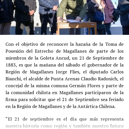
Su
conducta anterior irreprochable
, al no
registrar antecedentes penales previos.
Estas circunstancias jurídicas, sumadas al
procedimiento abreviado, redujeron la posibilidad de un
cumplimiento efectivo en recinto penitenciario.
Con el objetivo de reconocer la hazaña de la Toma de
Posesión del Estrecho de Magallanes de parte de los
Indemnización a la víctima y nueva investigación
miembros de la Goleta Ancud, un 21 de Septiembre de
por ocultamiento de bienes
1883, es que la mañana del sábado el gobernador de la
Región de Magallanes Jorge Flies, el diputado Carlos
En el ámbito civil, el
Juzgado de Letras de Castro
dictó
Bianchi, el alcalde de Punta Arenas Claudio Radonich, el
en
septiembre de 2023
una sentencia que obliga a
concejal de la misma comuna Germán Flores y parte de
Pedro Montecinos a
pagar una indemnización total de
la comunidad chilota en Magallanes participaron de la
$120 millones
por concepto de daño moral:
firma para solicitar que el 21 de Septiembre sea feriado
en la Región de Magallanes y de la Antártica Chilena.
$80 millones
a favor de la víctima.
“El 21 de septiembre es el día que más representa
$40 millones
a favor de su madre.
nuestra historia como región y también nuestro futuro