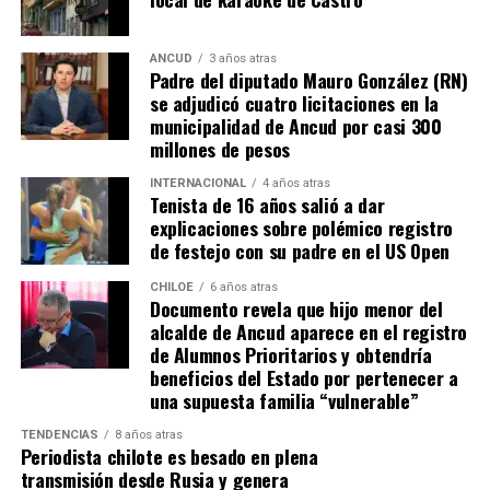
que, a diferencia del conocido dicho, en este caso, todos
los caminos conducen a… La Moneda y, mientras se
espera ese gesto por parte de la madre del pequeño
ANCUD
3 años atras
Padre del diputado Mauro González (RN)
Tomás, los pasos siguen quemando los pies de Fernando
se adjudicó cuatro licitaciones en la
en pos de que cada kilómetro recorrido, signifique más
municipalidad de Ancud por casi 300
que una llegada a Santiago, un arribo a la cura de su hijo
millones de pesos
Dante.
INTERNACIONAL
4 años atras
Tenista de 16 años salió a dar
Actualmente, Gómez se encuentra en Santiago
explicaciones sobre polémico registro
realizando trámites y participando como invitada en
de festejo con su padre en el US Open
distintos medios de comunicación. Aunque aún no tiene
una fecha exacta para su viaje a Estados Unidos, donde
CHILOE
6 años atras
Documento revela que hijo menor del
se administra el medicamento, indicó que esperan
alcalde de Ancud aparece en el registro
realizarlo «a mediados de junio».
de Alumnos Prioritarios y obtendría
beneficios del Estado por pertenecer a
Cabe destacar que, pese a que se logró reunir el dinero y,
una supuesta familia “vulnerable”
por ende, la meta se cumplió, continúan circulando por
TENDENCIAS
8 años atras
redes sociales, eventos a beneficios de Tomás Ross.
Periodista chilote es besado en plena
transmisión desde Rusia y genera