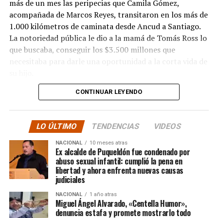
más de un mes las peripecias que Camila Gómez,
acompañada de Marcos Reyes, transitaron en los más de
1.000 kilómetros de caminata desde Ancud a Santiago.
La notoriedad pública le dio a la mamá de Tomás Ross lo
que buscaba, conseguir los $3.500 millones que
necesitaba para darle una oportunidad a la corta vida de
su hijo.
CONTINUAR LEYENDO
La solidaridad y empatía de los chilenos en cada paso
recorrido fue tanta que el objetivo no solo se alcanzó,
sino que se superó con creces. De hecho, el último
LO ÚLTIMO
TENDENCIAS
VIDEOS
cómputo dado a conocer reveló la suma total de
$3.689.545.200.
NACIONAL
10 meses atras
Ex alcalde de Puqueldón fue condenado por
abuso sexual infantil: cumplió la pena en
Según Camila Gómez, el excedente de casi $200
libertad y ahora enfrenta nuevas causas
millones sería destinado
para los costos médicos
judiciales
asociados al suministro del Elevidys «porque los 3.500
NACIONAL
1 año atras
millones
solo incluye el frasco del fármaco y no los
Miguel Ángel Alvarado, «Centella Humor»,
otros gastos relacionados con los tres meses del
denuncia estafa y promete mostrarlo todo