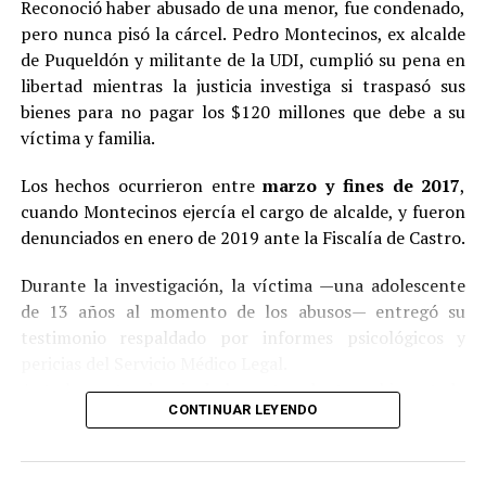
Reconoció haber abusado de una menor, fue condenado,
pero nunca pisó la cárcel. Pedro Montecinos, ex alcalde
de Puqueldón y militante de la UDI, cumplió su pena en
libertad mientras la justicia investiga si traspasó sus
bienes para no pagar los $120 millones que debe a su
víctima y familia.
Los hechos ocurrieron entre
marzo y fines de 2017
,
cuando Montecinos ejercía el cargo de alcalde, y fueron
denunciados en enero de 2019 ante la Fiscalía de Castro.
Durante la investigación, la víctima —una adolescente
de 13 años al momento de los abusos— entregó su
testimonio respaldado por informes psicológicos y
pericias del Servicio Médico Legal.
Ante la contundencia de los antecedentes, el imputado
CONTINUAR LEYENDO
aceptó los cargos
en un procedimiento abreviado,
reconociendo su responsabilidad en los hechos.