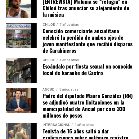
[ENTREVISTA] Maluma se “refugia” en
Chiloé tras anunciar su alejamiento de
subrayan inversiones emblemáticas en la región, como
la música
la construcción de nuevos edificios consistoriales en
Chaitén y Dalcahue
, ambos financiados en un 60% por
CHILOE
7 años atras
la Subdere, con más de 5.900 millones de pesos y 4.400
Conocido comerciante ancuditano
celebró la perdida de ambos ojos de
millones de pesos, respectivamente.
joven manifestante que recibió disparos
de Carabineros
La minuta afirma que estos avances reflejan una apuesta
por la equidad territorial, y que se continuará apoyando
CHILOE
4 años atras
Escándalo por fiesta sexual en conocido
a las comunas con mayores necesidades, aunque en la
local de karaoke de Castro
práctica, los alcaldes coinciden en que el actual
escenario genera incertidumbre y podría traducirse en
la paralización de iniciativas prioritarias para el
ANCUD
3 años atras
Padre del diputado Mauro González (RN)
desarrollo local.
se adjudicó cuatro licitaciones en la
municipalidad de Ancud por casi 300
“Se
guimos trabajando con esperanza, pero sin
millones de pesos
certezas”
, concluyó el alcalde de Quemchi, reflejando el
sentimiento generalizado entre los ediles de Chiloé ante
INTERNACIONAL
4 años atras
Tenista de 16 años salió a dar
la disminución de recursos provenientes de la Subdere.
explicaciones sobre polémico registro