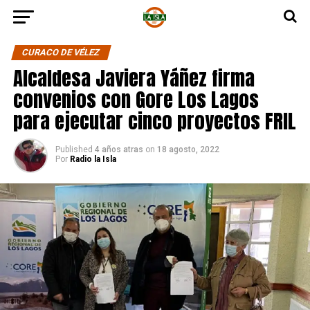
CURACO DE VÉLEZ
Alcaldesa Javiera Yáñez firma
convenios con Gore Los Lagos
para ejecutar cinco proyectos FRIL
Published
4 años atras
on
18 agosto, 2022
Por
Radio la Isla