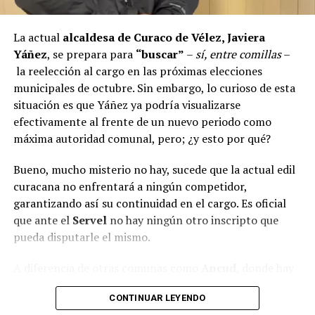
si se entregarán los recursos.
“Preocupa esta situación,
estos son proyectos que vienen trabajándose desde
La actual
alcaldesa de Curaco de Vélez, Javiera
hace tiempo y que hoy están en riesgo por la falta de
Yáñez
, se prepara para
“buscar”
–
sí, entre comillas
–
financiamiento”,
declaró.
la reelección al cargo en las próximas elecciones
municipales de octubre. Sin embargo, lo curioso de esta
En la comuna de
Curaco de Vélez, la alcaldesa Javiera
situación es que Yáñez ya podría visualizarse
Yáñez
indicó que históricamente la Subdere ha apoyado
efectivamente al frente de un nuevo periodo como
a los municipios en diversos proyectos y que confía en
máxima autoridad comunal, pero; ¿y esto por qué?
que durante el año se asignen nuevos recursos, aunque
reconoció una disminución evidente en comparación
Bueno, mucho misterio no hay, sucede que la actual edil
con ejercicios anteriores. Señaló que su administración
curacana no enfrentará a ningún competidor,
ha presentado iniciativas por más de 200 millones de
garantizando así su continuidad en el cargo. Es oficial
pesos en distintas líneas de financiamiento, y que, pese
que ante el
Servel
no hay ningún otro inscripto que
a los esfuerzos, los fondos aún no han llegado,
pueda disputarle el mismo.
generando preocupación en su equipo municipal.
A diferencia de otras comunas como
Ancud
, donde hay
Desde
Puqueldón, el alcalde Alejandro Cárdenas
seis postulantes, o
Castro
, con tres candidatos, en
reconoció que existe lentitud en el tema y que, aunque
CONTINUAR LEYENDO
Curaco de Vélez solo Yáñez ha presentado su
ha habido demoras antes, en esta ocasión aún no se han