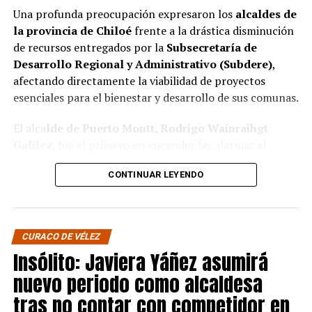
Una profunda preocupación expresaron los
alcaldes de
la provincia de Chiloé
frente a la drástica disminución
de recursos entregados por la
Subsecretaría de
Desarrollo Regional y Administrativo (Subdere)
,
afectando directamente la viabilidad de proyectos
esenciales para el bienestar y desarrollo de sus comunas.
El alca
lde de Puerto Montt, Rodrigo Wainraihgt
Galilea
, fue el primero en encender las alarmas al
denunciar públicamente que la Subdere no cuenta con
CONTINUAR LEYENDO
fondos para financiar iniciativas del Programa de
Mejoramiento Urbano (PMU) ni del Programa de
Mejoramiento de Barrios (PMB), a pesar de que muchas
ya estaban declaradas elegibles.
“Por primera vez en la
CURACO DE VÉLEZ
historia, la Subdere no tiene recursos para estos
Insólito: Javiera Yáñez asumirá
programas fundamentales”,
afirmó el edil de la capital
nuevo periodo como alcaldesa
regional de Los Lagos.
tras no contar con competidor en
Sus pares de Chiloé respaldaron sus declaraciones,