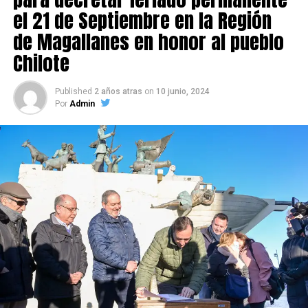
tres años y un día de presidio menor en su grado
el 21 de Septiembre en la Región
máximo
, más las accesorias legales de inhabilitación
de Magallanes en honor al pueblo
para cargos públicos y prohibición de acercarse a la
víctima.
Chilote
No obstante, el tribunal
sustituyó la pena de cárcel
Published
2 años atras
on
10 junio, 2024
por libertad vigilada intensiva
, por lo que
el ex
Por
Admin
alcalde no ingresó a prisión
, cumpliendo su condena
en libertad bajo supervisión del Centro de Reinserción
Social de Gendarmería.
Entre las razones que permitieron esta medida, según la
Justicia, se consideraron dos
atenuantes
:
Su
colaboración sustancial con la investigación
,
al admitir los hechos.
Su
conducta anterior irreprochable
, al no
registrar antecedentes penales previos.