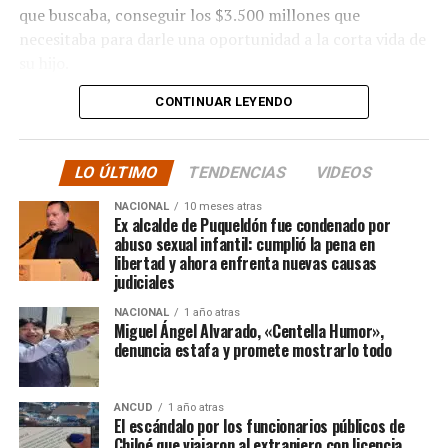
que buscaba, conseguir los $3.500 millones que
necesitaba para darle una oportunidad a la corta vida de
su hijo.
CONTINUAR LEYENDO
La solidaridad y empatía de los chilenos en cada paso
recorrido fue tanta que el objetivo no solo se alcanzó,
sino que se superó con creces. De hecho, el último
LO ÚLTIMO
TENDENCIAS
VIDEOS
cómputo dado a conocer reveló la suma total de
$3.689.545.200.
NACIONAL
10 meses atras
Ex alcalde de Puqueldón fue condenado por
abuso sexual infantil: cumplió la pena en
Según Camila Gómez, el excedente de casi $200
libertad y ahora enfrenta nuevas causas
millones sería destinado
para los costos médicos
judiciales
asociados al suministro del Elevidys «porque los 3.500
NACIONAL
1 año atras
millones
solo incluye el frasco del fármaco y no los
Miguel Ángel Alvarado, «Centella Humor»,
otros gastos relacionados con los tres meses del
denuncia estafa y promete mostrarlo todo
tratamiento
«, indicó a Meganonoticias.cl
Pero, volviendo al principio, damos curso a una solicitud
ANCUD
1 año atras
El escándalo por los funcionarios públicos de
imposible de especificar con exactitud pero que un
Chiloé que viajaron al extranjero con licencia