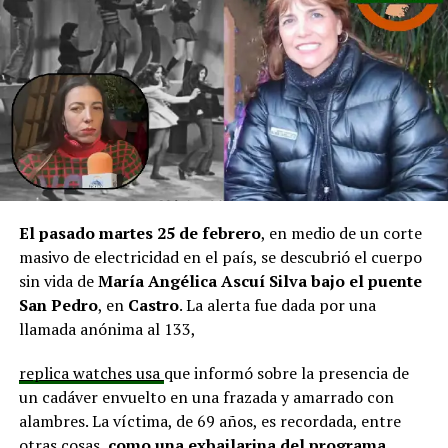
en línea con una disminución de los montos disponibles,
agregando que en su comuna tienen iniciativas
aprobadas que aún esperan financiamiento, como la
infraestructura del Club Deportivo Bernardo O’Higgins
y el cierre perimetral del Club Deportivo Aucar, obras
fundamentales para el desarrollo comunitario.
El alcalde de Quemchi, Javier Ugarte
, expresó una
situación similar, señalando que en su comuna tienen
proyectos elegibles tanto en PMU como en PMB, pero
El pasado martes 25 de febrero
, en medio de un corte
que hasta la fecha no han recibido respuesta clara sobre
masivo de electricidad en el país, se descubrió el cuerpo
si se entregarán los recursos.
“Preocupa esta situación,
sin vida de
María Angélica Ascuí Silva
bajo el puente
estos son proyectos que vienen trabajándose desde
San Pedro
, en
Castro
. La alerta fue dada por una
hace tiempo y que hoy están en riesgo por la falta de
llamada anónima al 133,
financiamiento”,
declaró.
replica watches usa
que informó sobre la presencia de
En la comuna de
Curaco de Vélez, la alcaldesa Javiera
un cadáver envuelto en una frazada y amarrado con
Yáñez
indicó que históricamente la Subdere ha apoyado
alambres. La víctima, de 69 años, es recordada, entre
a los municipios en diversos proyectos y que confía en
otras cosas,
como una exbailarina del programa