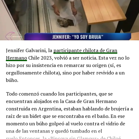
el chatbot indicó que dicha construcción contaría con
las siguientes características:
Estaría ubicado en la superficie lunar,
probablemente cerca de uno de los polos, para
aprovechar la luz solar continua y las temperaturas
Jennifer Galvarini, la
participante chilota de Gran
moderadas.
Hermano
Chile 2023, volvió a ser noticia. Esta vez no lo
El diseño sería futurista y funcional, construido para
hizo por su insistencia en remarcar su origen (sí, es
resistir la radiación cósmica, las temperaturas
orgullosamente chilota), sino por haber revivido a un
extremas y las condiciones lunares. Podría estar
búho.
enterrado parcialmente bajo tierra para protegerse
de los impactos de micrometeoritos.
Todo comenzó cuando los participantes, que se
encuentran alojados en la Casa de Gran Hermano
Las habitaciones podrían estar equipadas con
construida en Argentina, estaban hablando de brujería a
camas cómodas, ventanas con vistas
raíz de un bidet que se encontraba en el baño. En ese
impresionantes de la superficie lunar y todas las
momento un búho golpeó al vuelo contra el vidrio de
comodidades necesarias para una estadía cómoda.
una de las ventanas y quedó tumbado en el
El sitio contaría con un restaurante que serviría
suelo.Entonces, la «Pincoya sin Glamour» de Chiloé