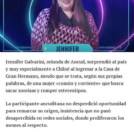
Llegar hasta la Luna requeriría hacer un viaje
Antes de entrar a la Casa le preguntaron por sus dotes
espacial en una nave espacial diseñada para
culinarias, a lo que la influencer chilota respondió que a
turistas. Los costos asociados con el lanzamiento
sus compañeras de reality les iba a preparar curanto y,
y el transporte al espacio profundo serían
además, hizo una promesa: «las voy a engordar».
sumamente altos.
La construcción de una estructura habitable en la
Luna demandaría tecnología avanzada junto al uso
de materiales resistentes a la radiación y las
Jennifer Galvarini, oriunda de Ancud, sorprendió al país
temperaturas extremas. Transportar y construir con
y muy especialmente a Chiloé al ingresar a la Casa de
esos materiales requeriría mucho dinero.
Gran Hermano, siendo que se trata, según sus propias
palabras, de una mujer «común y corriente» que busca
Para garantizar el funcionamiento del hotel
sacar sonrisas y romper estereotipos.
requeriría una inversión multimillonaria, debido a se
necesita la frecuentemente entrega de suministros,
La participante ancuditana no desperdició oportunidad
energía, sistemas de soporte vital. Además, es
para remarcar su origen, insistencia que no pasó
necesario realizar labores de mantenimiento
desapercibida en redes sociales, donde proliferaron los
constantemente para garantizar la seguridad de los
memes al respecto.
huéspedes.