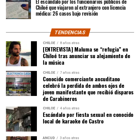
El escándalo por los funcionarios públicos de
Chiloé que viajaron al extranjero con licencia
médica: 26 casos bajo revisión
TENDENCIAS
CHILOE
8 años atras
[ENTREVISTA] Maluma se “refugia” en
Chiloé tras anunciar su alejamiento de
la música
CHILOE
7 años atras
Conocido comerciante ancuditano
celebró la perdida de ambos ojos de
joven manifestante que recibió disparos
de Carabineros
CHILOE
4 años atras
Escándalo por fiesta sexual en conocido
local de karaoke de Castro
ANCUD
3 años atras