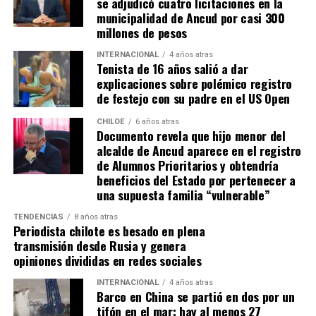
se adjudicó cuatro licitaciones en la
anticipo de lo ocurriría en los minutos finales.
municipalidad de Ancud por casi 300
millones de pesos
A los 90+2 minutos, el juez Darío Herrera cobró penal a
favor del elenco ‘millonario’, por una falta contra el
INTERNACIONAL
4 años atras
Tenista de 16 años salió a dar
‘Pibe’ Solari quien se anticipó a su marcador.
El
explicaciones sobre polémico registro
colombiano Miguel Borja transformó la pena
de festejo con su padre en el US Open
máxima en gol
.
CHILOE
6 años atras
Documento revela que hijo menor del
Tras el tanto del delantero ‘cafetalero’, los jugadores
alcalde de Ancud aparece en el registro
visitantes arremetieron contra sus rivales
de Alumnos Prioritarios y obtendría
argumentando que un jugador de River
(Agustín
beneficios del Estado por pertenecer a
Palavecino)
les gritó el festejo en la cara.
una supuesta familia “vulnerable”
Tras los incidentes,
Palavecino fue expulsado en
TENDENCIAS
8 años atras
Periodista chilote es besado en plena
River
. En Boca, en tanto, vieron la roja
Miguel Ángel
transmisión desde Rusia y genera
Merentiel, Ezequiel Fernández y Nicolás Valentini
.
opiniones divididas en redes sociales
Fuente:
Bio Bio
INTERNACIONAL
4 años atras
Barco en China se partió en dos por un
tifón en el mar: hay al menos 27