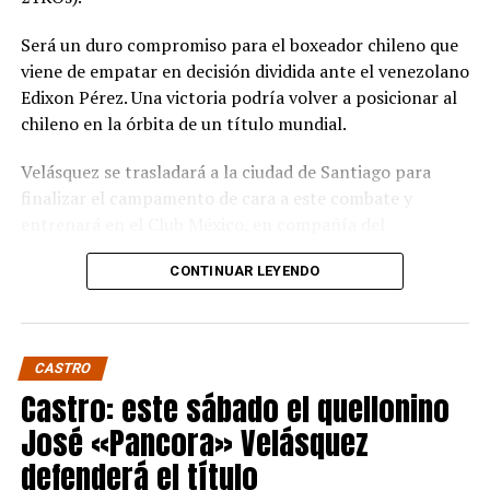
Será un duro compromiso para el boxeador chileno que
viene de empatar en decisión dividida ante el venezolano
Edixon Pérez. Una victoria podría volver a posicionar al
chileno en la órbita de un título mundial.
Velásquez se trasladará a la ciudad de Santiago para
finalizar el campamento de cara a este combate y
entrenará en el Club México, en compañía del
excampeón chileno y sudamericano Miguel “Aguja”
CONTINUAR LEYENDO
González que estará en la esquina del púgil de Quellón.
Wake es un experimentado boxeador de 36 años que
tiene dentro de sus rivales más notables al japonés
CASTRO
Takuma Inoue. Si bien nunca ha disputado un título
Castro: este sábado el quellonino
mundial, sí ha sido campeón de su país y ha peleado por
distintos títulos internacionales.
José «Pancora» Velásquez
defenderá el título
Pancora Velásquez viajará el próximo 29 de agosto para