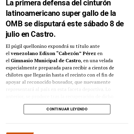
La primera defensa del cinturón
latinoamericano super gallo de la
OMB se disputará este sábado 8 de
julio en Castro.
El púgil quellonino expondrá su título ante
el
venezolano Edixon “Cabezón” Pérez
en
el
Gimnasio Municipal de Castro
, en una velada
especialmente preparada para recibir a cientos de
chilotes que llegarán hasta el recinto con el fin de
apoyar al reconocido boxeador, que nuevamente
representará al país en esta faceta deportiva. Lo
anterior, se produce tras la recuperación de dicho
campeonato por parte del
boxeador chileno
, el pasado
CONTINUAR LEYENDO
mes de abril ante el
boliviano Ramón Averanga
en una
disputada pelea.
La velada contará además con siete combates