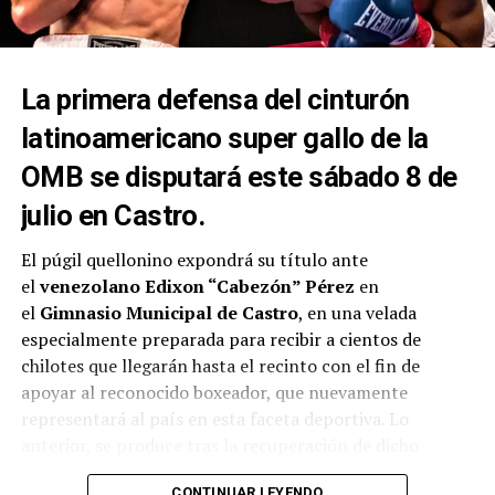
La primera defensa del cinturón
latinoamericano super gallo de la
OMB se disputará este sábado 8 de
julio en Castro.
El púgil quellonino expondrá su título ante
el
venezolano Edixon “Cabezón” Pérez
en
el
Gimnasio Municipal de Castro
, en una velada
especialmente preparada para recibir a cientos de
chilotes que llegarán hasta el recinto con el fin de
apoyar al reconocido boxeador, que nuevamente
representará al país en esta faceta deportiva. Lo
anterior, se produce tras la recuperación de dicho
campeonato por parte del
boxeador chileno
, el pasado
CONTINUAR LEYENDO