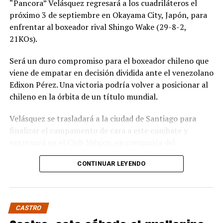
“Pancora” Velásquez regresará a los cuadriláteros el
próximo 3 de septiembre en Okayama City, Japón, para
enfrentar al boxeador rival Shingo Wake (29-8-2,
21KOs).
Será un duro compromiso para el boxeador chileno que
viene de empatar en decisión dividida ante el venezolano
Edixon Pérez. Una victoria podría volver a posicionar al
chileno en la órbita de un título mundial.
Velásquez se trasladará a la ciudad de Santiago para
finalizar el campamento de cara a este combate y
entrenará en el Club México, en compañía del
excampeón chileno y sudamericano Miguel “Aguja”
CONTINUAR LEYENDO
González que estará en la esquina del púgil de Quellón.
Wake es un experimentado boxeador de 36 años que
tiene dentro de sus rivales más notables al japonés
CASTRO
Takuma Inoue. Si bien nunca ha disputado un título