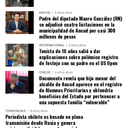
Luego,
Pablo Solari
, exjugador de Colo Colo, definió
ANCUD
3 años atras
Padre del diputado Mauro González (RN)
cruzado y la pelota pegó en el segundo palo. Era un
se adjudicó cuatro licitaciones en la
anticipo de lo ocurriría en los minutos finales.
municipalidad de Ancud por casi 300
millones de pesos
A los 90+2 minutos, el juez Darío Herrera cobró penal a
favor del elenco ‘millonario’, por una falta contra el
INTERNACIONAL
4 años atras
Tenista de 16 años salió a dar
‘Pibe’ Solari quien se anticipó a su marcador.
El
explicaciones sobre polémico registro
colombiano Miguel Borja transformó la pena
de festejo con su padre en el US Open
máxima en gol
.
CHILOE
6 años atras
Documento revela que hijo menor del
Tras el tanto del delantero ‘cafetalero’, los jugadores
alcalde de Ancud aparece en el registro
visitantes arremetieron contra sus rivales
de Alumnos Prioritarios y obtendría
argumentando que un jugador de River
(Agustín
beneficios del Estado por pertenecer a
Palavecino)
les gritó el festejo en la cara.
una supuesta familia “vulnerable”
Tras los incidentes,
Palavecino fue expulsado en
TENDENCIAS
8 años atras
Periodista chilote es besado en plena
River
. En Boca, en tanto, vieron la roja
Miguel Ángel
transmisión desde Rusia y genera
Merentiel, Ezequiel Fernández y Nicolás Valentini
.