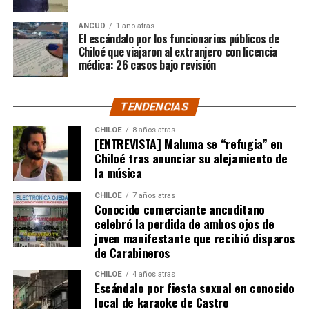
El ‘Millonario’ fue quien dominó las acciones a lo largo
ANCUD
1 año atras
del encuentro y quien generó las chances más claras,
El escándalo por los funcionarios públicos de
pero no estuvo fino a la hora de convertir.
Chiloé que viajaron al extranjero con licencia
médica: 26 casos bajo revisión
El cuadro ‘Xeneize’, por su parte, resistió hasta último
momento y solo a través de Sebastián Villa tuvo alguna
TENDENCIAS
oportunidad de gol.
CHILOE
8 años atras
[ENTREVISTA] Maluma se “refugia” en
Tras un primer tiempo donde los locales dominaron,
Chiloé tras anunciar su alejamiento de
Boca reaccionó en la segunda mitad para darle algo de
la música
trabajo al portero
Franco Armani
, aunque la gran
figura fue el guardametas visitante,
‘Chiquito’ Romero
,
CHILOE
7 años atras
Conocido comerciante ancuditano
quien tuvo tres intervenciones notables.
celebró la perdida de ambos ojos de
joven manifestante que recibió disparos
River buscaba de todas las maneras abrir el marcador,
de Carabineros
pero algo siempre se lo impedía. A los 12′ del segundo
tiempo, Nicolás De la Cruz sacó un remate tremendo de
CHILOE
4 años atras
Escándalo por fiesta sexual en conocido
media distancia que llevaba destino de gol, pero que
local de karaoke de Castro
‘Chiquito’ con un manotazo salvador, mandó al córner.