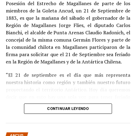
Posesión del Estrecho de Magallanes de parte de los
Indemnización a la víctima y nueva investigación
miembros de la Goleta Ancud, un 21 de Septiembre de
por ocultamiento de bienes
1883, es que la mañana del sábado el gobernador de la
Región de Magallanes Jorge Flies, el diputado Carlos
En el ámbito civil, el
Juzgado de Letras de Castro
dictó
Bianchi, el alcalde de Punta Arenas Claudio Radonich, el
en
septiembre de 2023
una sentencia que obliga a
concejal de la misma comuna Germán Flores y parte de
Pedro Montecinos a
pagar una indemnización total de
la comunidad chilota en Magallanes participaron de la
$120 millones
por concepto de daño moral:
firma para solicitar que el 21 de Septiembre sea feriado
en la Región de Magallanes y de la Antártica Chilena.
$80 millones
a favor de la víctima.
“El 21 de septiembre es el día que más representa
$40 millones
a favor de su madre.
nuestra historia como región y también nuestro futuro
Sin embargo, la Fiscalía abrió una nueva línea
proyectando el territorio Antártico. Hoy día queremos
investigativa luego de que se detectaran presuntas
decir que en esto hay una sola voz para tener feriado
maniobras para
eludir el pago de la indemnización
,
este día por los primeros chilotes que llegaron en la
mediante la
transferencia de bienes
antes de la
CONTINUAR LEYENDO
Goleta Ancud y por los que han hecho a Magallanes lo
ejecución del fallo.
que es hoy” destacó Flies.
Según una querella presentada por la parte
En tanto, Bianchi señaló que “esto es reconocer la gesta
ANCUD