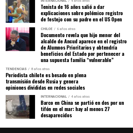
INTERNACIONAL
4 años atras
Tenista de 16 años salió a dar
Actualmente, Gómez se encuentra en Santiago
explicaciones sobre polémico registro
realizando trámites y participando como invitada en
de festejo con su padre en el US Open
distintos medios de comunicación. Aunque aún no tiene
una fecha exacta para su viaje a Estados Unidos, donde
CHILOE
6 años atras
Documento revela que hijo menor del
se administra el medicamento, indicó que esperan
alcalde de Ancud aparece en el registro
realizarlo «a mediados de junio».
de Alumnos Prioritarios y obtendría
beneficios del Estado por pertenecer a
Cabe destacar que, pese a que se logró reunir el dinero y,
una supuesta familia “vulnerable”
por ende, la meta se cumplió, continúan circulando por
TENDENCIAS
8 años atras
redes sociales, eventos a beneficios de Tomás Ross.
Periodista chilote es besado en plena
transmisión desde Rusia y genera
¿Como ayudar?
opiniones divididas en redes sociales
Instagram, Dante_contra_duchenne
INTERNACIONAL
4 años atras
Fernando Jara (padre)
Barco en China se partió en dos por un
19.968.680-1
tifón en el mar: hay al menos 27
Banco Falabella, cuenta corriente
desaparecidos
11510154944
fernandokine1998@gmail.com