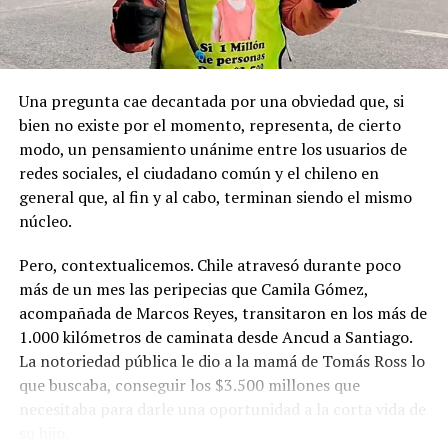
de estas tierras patagónicas donde izaron la bandera
nacional declarando este territorio como parte de Chile.
Una pregunta cae decantada por una obviedad que, si
bien no existe por el momento, representa, de cierto
modo, un pensamiento unánime entre los usuarios de
redes sociales, el ciudadano común y el chileno en
general que, al fin y al cabo, terminan siendo el mismo
núcleo.
Pero, contextualicemos. Chile atravesó durante poco
más de un mes las peripecias que Camila Gómez,
acompañada de Marcos Reyes, transitaron en los más de
1.000 kilómetros de caminata desde Ancud a Santiago.
La notoriedad pública le dio a la mamá de Tomás Ross lo
que buscaba, conseguir los $3.500 millones que
necesitaba para darle una oportunidad a la corta vida de
su hijo.