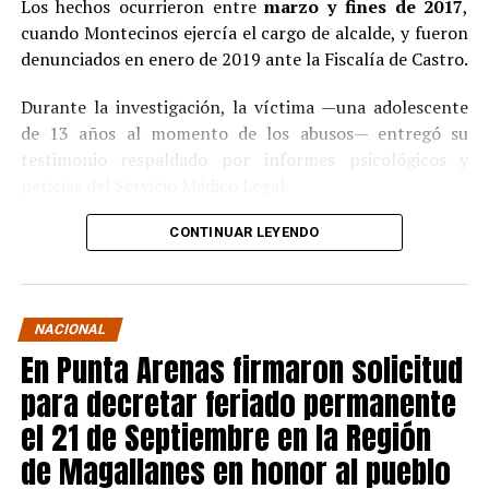
Los hechos ocurrieron entre
marzo y fines de 2017
,
cuando Montecinos ejercía el cargo de alcalde, y fueron
denunciados en enero de 2019 ante la Fiscalía de Castro.
Durante la investigación, la víctima —una adolescente
de 13 años al momento de los abusos— entregó su
testimonio respaldado por informes psicológicos y
pericias del Servicio Médico Legal.
Ante la contundencia de los antecedentes, el imputado
CONTINUAR LEYENDO
aceptó los cargos
en un procedimiento abreviado,
reconociendo su responsabilidad en los hechos.
La condena y el cumplimiento en libertad
NACIONAL
En Punta Arenas firmaron solicitud
El
Juzgado de Garantía de Castro
dictó sentencia en
noviembre de 2021
, condenando a Pedro Montecinos a
para decretar feriado permanente
tres años y un día de presidio menor en su grado
el 21 de Septiembre en la Región
máximo
, más las accesorias legales de inhabilitación
de Magallanes en honor al pueblo
para cargos públicos y prohibición de acercarse a la