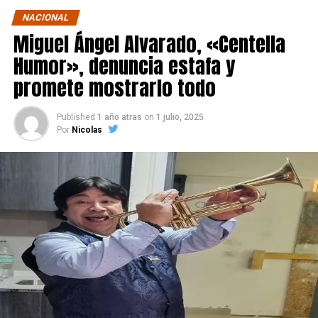
NACIONAL
Miguel Ángel Alvarado, «Centella
Humor», denuncia estafa y
promete mostrarlo todo
Published
1 año atras
on
1 julio, 2025
Por
Nicolas