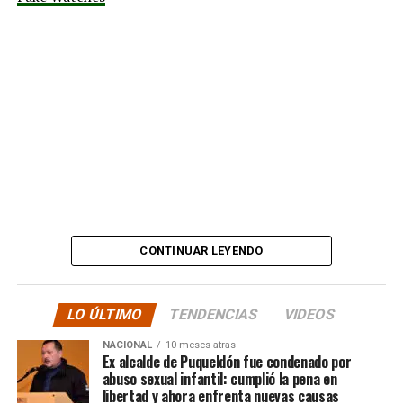
comunicados falsos
tapando sus mentiras y
estafas. No, señor.”
Además, anticipó que llevará su denuncia a los medios,
en otras palabras, HASTA LAS ÚLTIMAS
CONSECUENCIAS:
“
Desde ya comienzo en
tele y donde sea para
CONTINUAR LEYENDO
hacer justicia.”
LO ÚLTIMO
TENDENCIAS
VIDEOS
El posteo cierra con un mensaje de agradecimiento a
NACIONAL
10 meses atras
quienes lo han acompañado desde que compartió lo
Ex alcalde de Puqueldón fue condenado por
ocurrido:
abuso sexual infantil: cumplió la pena en
libertad y ahora enfrenta nuevas causas