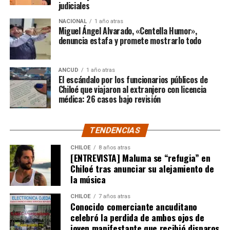
judiciales
“Gracias a todos por el
NACIONAL
1 año atras
apoyo!!!!”
Miguel Ángel Alvarado, «Centella Humor»,
denuncia estafa y promete mostrarlo todo
Por el momento, las personas aludidas no han emitido
ANCUD
1 año atras
declaraciones públicas. La historia, según Centella,
El escándalo por los funcionarios públicos de
recién comienza y, el mencionado posteo, ha generado
Chiloé que viajaron al extranjero con licencia
médica: 26 casos bajo revisión
comentarios de todo tipo, en su gran mayoría, a favor
del humorista de Punta Arenas.
TENDENCIAS
CHILOE
8 años atras
[ENTREVISTA] Maluma se “refugia” en
Chiloé tras anunciar su alejamiento de
la música
CHILOE
7 años atras
Conocido comerciante ancuditano
celebró la perdida de ambos ojos de
joven manifestante que recibió disparos