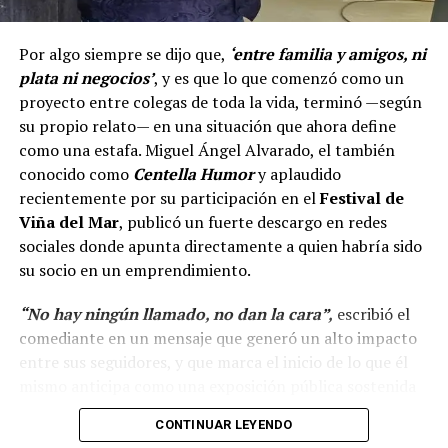
Por algo siempre se dijo que,
‘entre familia y amigos, ni
plata ni negocios’
, y es que lo que comenzó como un
proyecto entre colegas de toda la vida, terminó —según
su propio relato— en una situación que ahora define
como una estafa. Miguel Ángel Alvarado, el también
conocido como
Centella Humor
y aplaudido
recientemente por su participación en el
Festival de
Viña del Mar
, publicó un fuerte descargo en redes
sociales donde apunta directamente a quien habría sido
su socio en un emprendimiento.
“No hay ningún llamado, no dan la cara”,
escribió el
comediante en un mensaje que generó un alto impacto
entre sus seguidores, y que marca el inicio de lo que él
mismo anticipa como una exposición pública sostenida
en el tiempo.
CONTINUAR LEYENDO