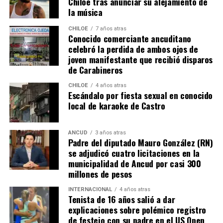
Chiloé tras anunciar su alejamiento de
la música
CHILOE
7 años atras
Conocido comerciante ancuditano
celebró la perdida de ambos ojos de
joven manifestante que recibió disparos
de Carabineros
CHILOE
4 años atras
Escándalo por fiesta sexual en conocido
local de karaoke de Castro
ANCUD
3 años atras
Padre del diputado Mauro González (RN)
se adjudicó cuatro licitaciones en la
municipalidad de Ancud por casi 300
millones de pesos
INTERNACIONAL
4 años atras
Tenista de 16 años salió a dar
explicaciones sobre polémico registro
de festejo con su padre en el US Open