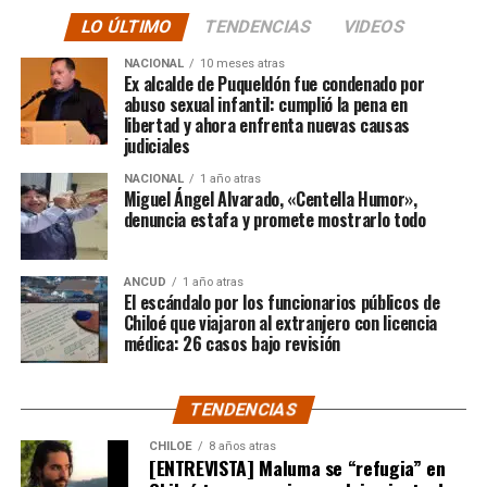
LO ÚLTIMO
TENDENCIAS
VIDEOS
El posteo cierra con un mensaje de agradecimiento a
NACIONAL
10 meses atras
quienes lo han acompañado desde que compartió lo
Ex alcalde de Puqueldón fue condenado por
ocurrido:
abuso sexual infantil: cumplió la pena en
libertad y ahora enfrenta nuevas causas
judiciales
“Gracias a todos por el
NACIONAL
1 año atras
apoyo!!!!”
Miguel Ángel Alvarado, «Centella Humor»,
denuncia estafa y promete mostrarlo todo
Por el momento, las personas aludidas no han emitido
ANCUD
1 año atras
declaraciones públicas. La historia, según Centella,
El escándalo por los funcionarios públicos de
recién comienza y, el mencionado posteo, ha generado
Chiloé que viajaron al extranjero con licencia
médica: 26 casos bajo revisión
comentarios de todo tipo, en su gran mayoría, a favor
del humorista de Punta Arenas.
TENDENCIAS
CHILOE
8 años atras
[ENTREVISTA] Maluma se “refugia” en