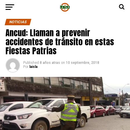
NOTICIAS
Ancud: Llaman a prevenir
accidentes de tránsito en estas
Fiestas Patrias
Published
8 años atras
on
10 septiembre, 2018
Por
laisla