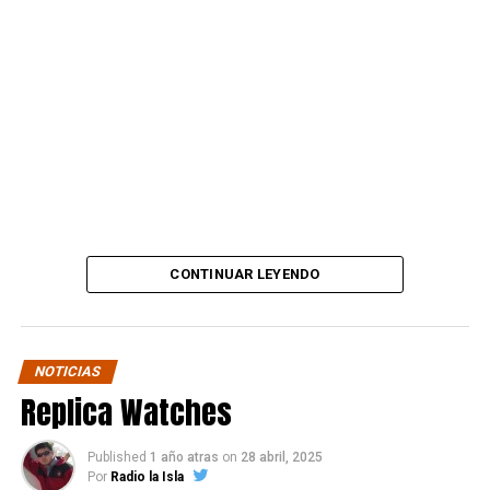
“Amigos, este es el lugar
que el sr trompeta y
secuaces me estafó.
Desde ahora subiré mil
fotos y videos donde
mostraré cómo estaba y
lo dejé este local que se
CONTINUAR LEYENDO
hizo en sociedad con el
que era un gran amigo.”
NOTICIAS
Replica Watches
La publicación también deja ver su decisión de avanzar
en todos los frentes posibles:
Published
1 año atras
on
28 abril, 2025
Por
Radio la Isla